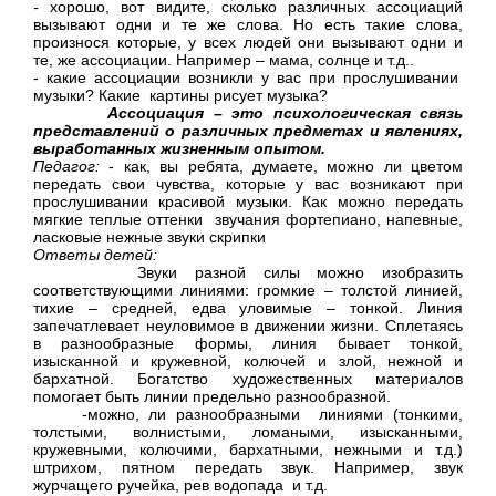
-
хорошо, вот видите, сколько различных ассоциаций
вызывают одни и те же слова. Но есть такие слова,
произнося которые, у всех людей они вызывают одни и
те, же ассоциации. Например – мама, солнце и т.д..
- какие ассоциации возникли у вас при прослушивании
музыки? Какие картины рисует музыка?
Ассоциация
–
это психологическая связь
представлений о различных предметах и явлениях,
выработанных жизненным опытом.
Педагог:
- как, вы ребята, думаете, можно ли цветом
передать свои чувства, которые у вас возникают при
прослушивании красивой музыки. Как можно передать
мягкие теплые оттенки звучания фортепиано, напевные,
ласковые нежные звуки скрипки
Ответы детей:
Звуки разной силы можно изобразить
соответствующими линиями: громкие – толстой линией,
тихие – средней, едва уловимые – тонкой. Линия
запечатлевает неуловимое в движении жизни. Сплетаясь
в разнообразные формы, линия бывает тонкой,
изысканной и кружевной, колючей и злой, нежной и
бархатной. Богатство художественных материалов
помогает быть линии предельно разнообразной.
-можно, ли разнообразными линиями (тонкими,
толстыми, волнистыми, ломаными, изысканными,
кружевными, колючими, бархатными, нежными и т.д.)
штрихом, пятном передать звук. Например, звук
журчащего ручейка, рев водопада и т.д.