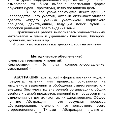
атмосфера, т.к. была выбрана правильная форма
обучения (урок – практикум), четко поставлена цель.
В основе урока-практикума лежит принцип
непосредственного участия, который обязывает учителя
сделать каждого ученика участником творческого
процесса, действующим, ведущим поиск путей и
способов решения своего видения темы.
Практическая работа выполнялась художественным
материалом – гуашь и украшалась блестками, бисером,
бусинками, нитками и пр.
Итогом явилась выставка детских работ на эту тему.
Методическое обеспечение:
словарь терминов и понятий:
Композиция
– (от лат. compositio-составление,
связывание) –
АБСТРАКЦИЯ
[abstraction] - форма познания модели
предмета, явления или процесса, основанная на
мысленном выделении и обобщении существенных или
внешних (без учета их внутренней организации), общих
свойств и связей предметов, явлений или процессов и на
отвлечении от других частных их характеристик. Общее
понятие Абстракции - это результат процесса
абстрагирования, отвлечения от конкретного всего
второстепенного. Типами Абстракции являются: