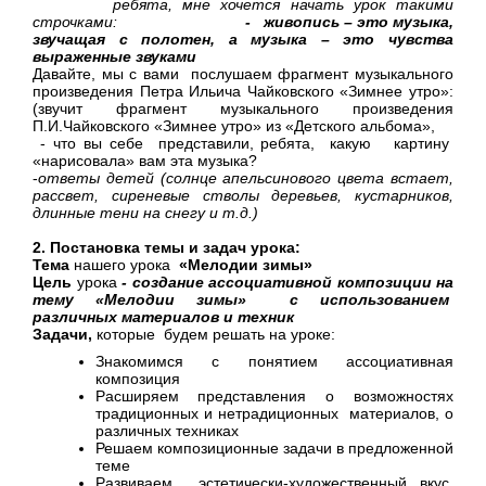
ребята, мне хочется начать урок такими
строчками:
- живопись – это музыка,
звучащая с полотен, а музыка – это чувства
выраженные звуками
Давайте, мы с вами послушаем фрагмент музыкального
произведения Петра Ильича Чайковского «Зимнее утро»:
(звучит фрагмент музыкального произведения
П.И.Чайковского «Зимнее утро» из «Детского альбома»,
- что вы себе представили, ребята, какую картину
«нарисовала» вам эта музыка?
-
ответы детей (солнце апельсинового цвета встает,
рассвет, сиреневые стволы деревьев, кустарников,
длинные тени на снегу и т.д.)
2. Постановка темы и задач урока:
Тема
нашего урока
«Мелодии зимы»
Цель
урока
-
создание ассоциативной композиции на
тему «Мелодии зимы» с использованием
различных материалов и техник
Задачи,
которые будем решать на уроке:
Знакомимся с понятием ассоциативная
композиция
Расширяем представления о возможностях
традиционных и нетрадиционных материалов, о
различных техниках
Решаем композиционные задачи в предложенной
теме
Развиваем эстетически-художественный вкус,