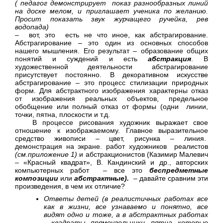
( педагог демонстрирует показ разнообразных линий
на доске мелом, и приглашает ученика по желанию.
Просит показать звук журчащего ручейка, рев
водопада)
– вот, это есть не что иное, как абстрагирование.
Абстрагирование – это один из основных способов
нашего мышления. Его результат – образование общих
понятий и суждений и есть
абстракция
. В
художественной деятельности абстрагирование
присутствует постоянно. В декоративном искусстве
абстрагирование – это процесс стилизации природных
форм. Для абстрактного изображения характерны отказ
от изображения реальных объектов, предельное
обобщение или полный отказ от формы (одни линии,
точки, пятна, плоскости и т.д.
В процессе рисования художник выражает свое
отношение к изображаемому. Главное выразительное
средство живописи – цвет, рисунка – линия.
демонстрация на экране. работ художников реалистов
(см.приложение 1)
и абстракционистов (Казимир Малевич
– «Красный квадрат», В. Кандинский и др., авторских
компьютерных работ – все это
беспредметные
композиции
или
абстрактные).
– давайте сравним эти
произведения, в чем их отличие?
Ответы детей (в реалистичных работах все
как в жизни, все узнаваемо и понятно, все
видят одно и тоже, а в абстрактных работах
– квадраты, прямоугольники, пятна, которые