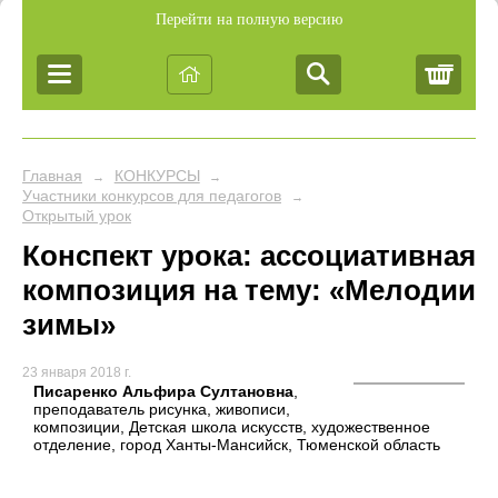
Перейти на полную версию
Корз
Главная
КОНКУРСЫ
→
→
Участники конкурсов для педагогов
→
Открытый урок
Конспект урока: ассоциативная
композиция на тему: «Мелодии
зимы»
23 января 2018 г.
Писаренко Альфира Султановна
,
преподаватель рисунка, живописи,
композиции, Детская школа искусств, художественное
отделение, город Ханты-Мансийск, Тюменской область