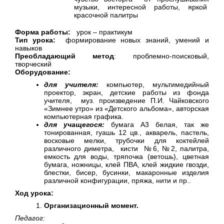
музыки, интересной работы, яркой
красочной палитры
Форма работы:
урок – практикум
Тип урока:
формирование новых знаний, умений и
навыков
Преобладающий метод
: проблемно-поисковый,
творческий
Оборудование:
для учителя:
компьютер, мультимедийный
проектор, экран, детские работы из фонда
учителя, муз. произведение П.И. Чайковского
«Зимнее утро» из «Детского альбома», авторская
компьютерная графика.
для учащегося:
бумага А3 белая, так же
тонированная, гуашь 12 цв., акварель, пастель,
восковые мелки, трубочки для коктейлей
различного диметра, кисти №6, №2, палитра,
емкость для воды, тряпочка (ветошь), цветная
бумага, ножницы, клей ПВА, клей жидкие гвозди,
блестки, бисер, бусинки, макаронные изделия
различной конфигурации, пряжа, нити и пр..
Ход урока:
Организационный момент.
Педагог: