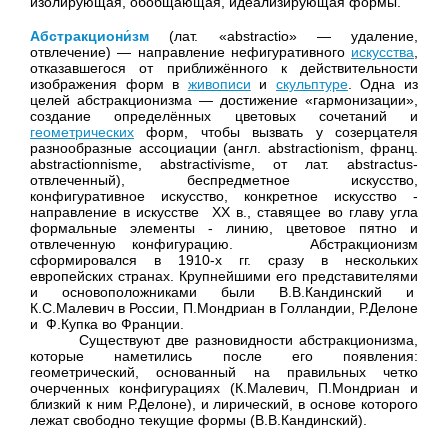
изолирующая, обобщающая, идеализирующая формы.
Абстракциони́зм
(лат. «abstractio» — удаление,
отвлечение) — направление нефигуративного
искусства
,
отказавшегося от приближённого к действительности
изображения форм в
живописи
и
скульптуре
. Одна из
целей абстракционизма — достижение «гармонизации»,
создание определённых цветовых сочетаний и
геометрических
форм, чтобы вызвать у созерцателя
разнообразные ассоциации (англ. аbstractionism, франц.
abstractionnisme, abstractivisme, от лат. abstractus-
отвлеченный), беспредметное искусство,
конфигуративное искусство, конкретное
искусство -
направление в
искусстве ХХ в., ставящее во главу угла
формальные элементы - линию, цветовое пятно
и
отвлеченную конфигурацию. Абстракционизм
сформировался в 1910-х гг. сразу в нескольких
европейских странах. Крупнейшими его представителями
и основоположниками были В.В.Кандинский
и
К.С.Малевич в России, П.Мондриан в Голландии, Р.Делоне
и Ф.Купка во Франции.
Существуют две разновидности абстракционизма,
которые наметились после его появления:
геометрический, основанный на правильных четко
очерченных конфигурациях (К.Малевич, П.Мондриан
и
близкий к ним Р.Делоне),
и лирический, в основе которого
лежат свободно текущие формы (В.В.Кандинский).