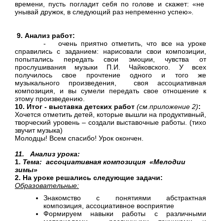
времени, пусть погладит себя по голове и скажет: «не
унывай дружок, в следующий раз непременно успею»
.
9. Анализ работ:
- очень приятно отметить, что все на уроке
справились с заданием: нарисовали свои композиции,
попытались передать свои эмоции, чувства от
прослушивания музыки П.И. Чайковского. У всех
получилось свое прочтение одного и того же
музыкального произведения, своя ассоциативная
композиция, и вы сумели передать свое отношение к
этому произведению.
10. Итог - выставка детских работ
(см.приложение 2)
:
Хочется отметить детей, которые вышли на продуктивный,
творческий уровень – создали выставочные работы. (тихо
звучит музыка)
Молодцы! Всем спасибо! Урок окончен.
11. Анализ урока:
1.
Тема: ассоциативная композиция «Мелодии
зимы»
2. На уроке решались следующие задачи:
Образовательные:
Знакомство с понятиями абстрактная
композиция, ассоциативное восприятие
Формируем навыки работы с различными