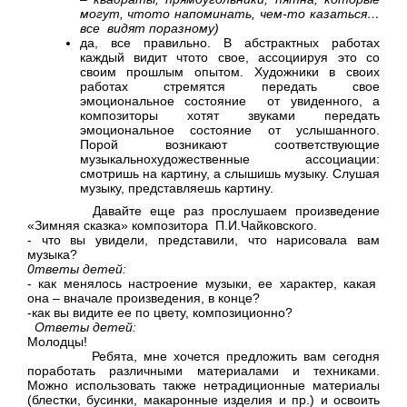
могут, чтото напоминать, чем-то казаться…
все видят поразному)
да, все правильно. В абстрактных работах
каждый видит чтото свое, ассоциируя это со
своим прошлым опытом. Художники в своих
работах стремятся передать свое
эмоциональное состояние от увиденного, а
композиторы хотят звуками передать
эмоциональное состояние от услышанного.
Порой возникают соответствующие
музыкальнохудожественные ассоциации:
смотришь на картину, а слышишь музыку. Слушая
музыку, представляешь картину.
Давайте еще раз прослушаем произведение
«Зимняя сказка» композитора П.И.Чайковского.
- что вы увидели, представили, что нарисовала вам
музыка?
0тветы детей:
- как менялось настроение музыки, ее характер, какая
она – вначале произведения, в конце?
-как вы видите ее по цвету, композиционно?
Ответы детей:
Молодцы!
Ребята, мне хочется предложить вам сегодня
поработать различными материалами и техниками.
Можно использовать также нетрадиционные материалы
(блестки, бусинки, макаронные изделия и пр.) и освоить