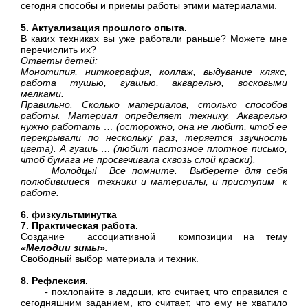
сегодня способы и приемы работы этими материалами.
5. Актуализация прошлого опыта.
В каких техниках вы уже работали раньше? Можете мне
перечислить их?
Ответы детей:
Монотипия, ниткография, коллаж, выдувание клякс,
работа тушью, гуашью, акварелью, восковыми
мелками.
Правильно. Сколько материалов, столько способов
работы. Материал определяет технику. Акварелью
нужно работать … (осторожно, она не любит, чтоб ее
перекрывали по нескольку раз, теряется звучность
цвета). А гуашь … (любит пастозное плотное письмо,
чтоб бумага не просвечивала сквозь слой краски).
Молодцы! Все помните. Выберете для себя
полюбившиеся техники и материалы, и приступим к
работе.
6. физкультминутка
7. Практическая работа.
Создание ассоциативной композиции на тему
«Мелодии зимы».
Свободный выбор материала и техник.
8. Рефлексия.
-
похлопайте в ладоши, кто считает, что справился с
сегодняшним заданием, кто считает, что ему не хватило