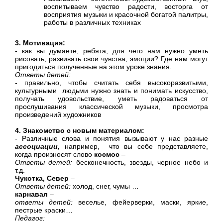
воспитываем чувство радости, восторга от
восприятия музыки и красочной богатой палитры,
работы в различных техниках
3. Мотивация:
-
как вы думаете, ребята, для чего нам нужно уметь
рисовать, развивать свои чувства, эмоции? Где нам могут
пригодиться полученные на этом уроке знания.
Ответы детей:
- правильно, чтобы считать себя высокоразвитыми,
культурными людьми нужно знать и понимать искусство,
получать удовольствие, уметь радоваться от
прослушивания классической музыки, просмотра
произведений художников
4. Знакомство с новым материалом:
- Различные слова и понятия вызывают у нас разные
ассоциации,
например, что вы себе представляете,
когда произносят слово
космос
–
Ответы детей:
бесконечность, звезды, черное небо и
т.д.
Чукотка, Север
–
Ответы детей:
холод, снег, чумы …
карнавал
–
ответы детей:
веселье, фейерверки, маски, яркие,
пестрые краски…
Педагог: