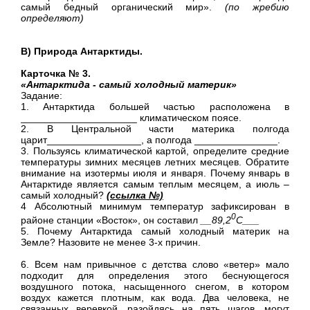
самый бедный органический мир».
(по жребию
определяют)
В) Природа Антарктиды.
Карточка № 3.
«Антарктида - самый холодный материк»
Задание:
1. Антарктида большей частью расположена в
_____________________ климатическом поясе.
2. В Центральной части материка полгода
царит_________________, а полгода _______________.
3. Пользуясь климатической картой, определите средние
температуры зимних месяцев летних месяцев. Обратите
внимание на изотермы июля и января. Почему январь в
Антарктиде является самым теплым месяцем, а июль –
самый холодный?
(ссылка №)
4 Абсолютный минимум температур зафиксирован в
0
районе станции «Восток», он составил
__89,2
С___
5. Почему Антарктида самый холодный материк на
Земле? Назовите не менее 3-х причин.
6. Всем нам привычное с детства слово «ветер» мало
подходит для определения этого беснующегося
воздушного потока, насыщенного снегом, в котором
воздух кажется плотным, как вода. Два человека, не
связанных веревкой, разойдясь на пять шагов, могут