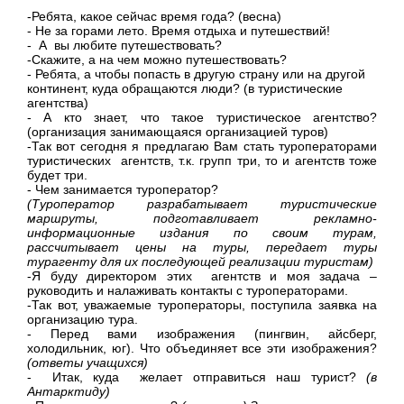
-Ребята, какое сейчас время года? (весна)
- Не за горами лето. Время отдыха и путешествий!
- А вы любите путешествовать?
-Скажите, а на чем можно путешествовать?
- Ребята, а чтобы попасть в другую страну или на другой
континент, куда обращаются люди? (в туристические
агентства)
- А кто знает, что такое туристическое агентство?
(организация занимающаяся организацией туров)
-Так вот сегодня я предлагаю Вам стать туроператорами
туристических агентств, т.к. групп три, то и агентств тоже
будет три.
- Чем занимается туроператор?
(
Туроператор разрабатывает туристические
маршруты, подготавливает рекламно-
информационные издания по своим турам,
рассчитывает цены на туры, передает туры
турагенту для их последующей реализации туристам)
-Я буду директором этих агентств и моя задача –
руководить и налаживать контакты с туроператорами.
-Так вот, уважаемые туроператоры, поступила заявка на
организацию тура.
- Перед вами изображения (пингвин, айсберг,
холодильник, юг). Что объединяет все эти изображения?
(ответы учащихся)
- Итак, куда желает отправиться наш турист?
(в
Антарктиду)