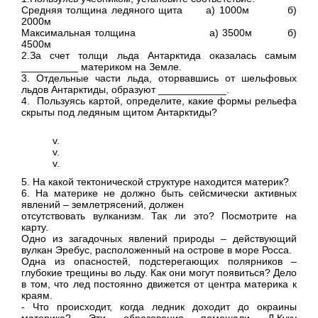
Средняя толщина ледяного щита а) 1000м б)
2000м
Максимальная толщина а) 3500м б)
4500м
2.За счет толщи льда Антарктида оказалась самым
__________ материком на Земле.
3. Отдельные части льда, оторвавшись от шельфовых
льдов Антарктиды, образуют ____________.
4. Пользуясь картой, определите, какие формы рельефа
скрыты под ледяным щитом Антарктиды?
5. На какой тектонической структуре находится материк?
6. На материке не должно быть сейсмически активных
явлений – землетрясений, должен
отсутствовать вулканизм. Так ли это? Посмотрите на
карту.
Одно из загадочных явлений природы – действующий
вулкан Эребус, расположенный на острове в море Росса.
Одна из опасностей, подстерегающих полярников –
глубокие трещины во льду. Как они могут появиться? Дело
в том, что лед постоянно движется от центра материка к
краям.
- Что происходит, когда ледник доходит до окраины
материка? Эти образования помешали Д.Куку