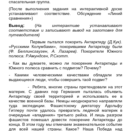
спасательная группа.
(После выполнения задания на интерактивной доске
устанавливают соответствие. Обсуждение «Линий
сравнения»)
Вывод:
(
На интерактиве устанавливают
соответствие и записывают вывод на заготовке для
путеводителя)
Первым пытался покорить Антарктиду
(Д.Кук)
.
«Русскими Колумбами», покорившими Антарктиду были
(Ф. Беллинсгаузен, А. Лазарев).
Покорители Южного
полюса:
Р.Амундсен, Р.Скотт.
- Как вы думаете, можно ли покорение Антарктиды и
Южного полюса сравнить с подвигом? Почему?
- Какими человеческими качествами обладали эти
выдающиеся люди, чтобы совершить таой подвиг?
- Ребята, многие страны претендовали на этот
материк. С давних пор Германия пыталась объявить
Антарктиду своей территорией и использовать ее в
качестве военной базы. Немцы неоднократно направляли
туда экспедиции. Фашистскому диктатору Адольфу
Гитлеру почти удалось превратить ледяной материк в
очередные «владения» третьего рейха. И лишь разгром
фашистов помешал довести покорение Антарктиды до
конца. В этом году мы отмечаем знаменательное событие
для всей нашей страны. Какое? Наша Победа над