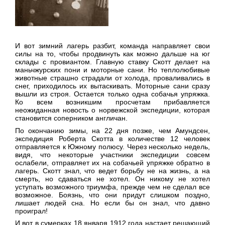
И вот зимний лагерь разбит, команда направляет свои
силы на то, чтобы продвинуть как можно дальше на юг
склады с провиантом. Главную ставку Скотт делает на
маньчжурских пони и моторные сани. Но теплолюбивые
животные страшно страдали от холода, проваливались в
снег, приходилось их вытаскивать. Моторные сани сразу
вышли из строя. Остается только одна собачья упряжка.
Ко всем возникшим просчетам прибавляется
неожиданная новость о норвежской экспедиции, которая
становится соперником англичан.
По окончанию зимы, на 22 дня позже, чем Амундсен,
экспедиция Роберта Скотта в количестве 12 человек
отправляется к Южному полюсу. Через несколько недель,
видя, что некоторые участники экспедиции совсем
ослабели, отправляет их на собачьей упряжке обратно в
лагерь. Скотт знал, что ведет борьбу не на жизнь, а на
смерть, но сдаваться не хотел. Он никому не хотел
уступать возможного триумфа, прежде чем не сделал все
возможное. Боязнь, что они придут слишком поздно,
лишает людей сна. Но если бы он знал, что давно
проиграл!
И вот в сумерках 18 января 1912 года настает решающий