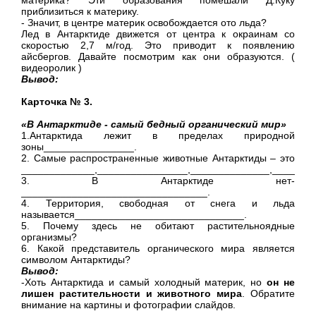
приблизиться к материку.
- Значит, в центре материк освобождается ото льда?
Лед в Антарктиде движется от центра к окраинам со
скоростью 2,7 м/год. Это приводит к появлению
айсбергов. Давайте посмотрим как они образуются. (
видеоролик )
Вывод:
Карточка № 3.
«В Антарктиде - самый бедный органический мир»
1.Антарктида лежит в пределах природной
зоны________________.
2. Самые распространенные животные Антарктиды – это
_____________,________________,______________,_______
3. В Антарктиде нет-
_________________________________.
4. Территория, свободная от снега и льда
называется______________________________.
5. Почему здесь не обитают растительноядные
организмы?
6. Какой представитель органического мира является
символом Антарктиды?
Вывод:
-Хоть Антарктида и самый холодный материк, но
он не
лишен растительности и животного
мира
. Обратите
внимание на картины и фотографии слайдов.