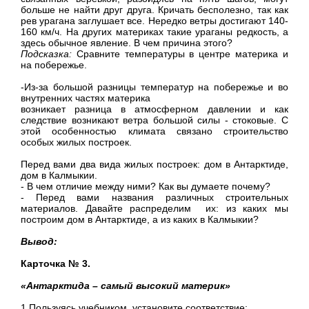
больше не найти друг друга. Кричать бесполезно, так как
рев урагана заглушает все. Нередко ветры достигают 140-
160 км/ч
. На других материках такие ураганы редкость, а
здесь обычное явление. В чем причина этого?
Подсказка:
Сравните температуры в центре материка и
на побережье.
-Из-за большой разницы температур на побережье и во
внутренних частях материка
возникает разница в атмосферном давлении и как
следствие возникают ветра большой силы - стоковые. С
этой особенностью климата связано строительство
особых жилых построек.
Перед вами два вида жилых построек: дом в Антарктиде,
дом в Калмыкии.
- В чем отличие между ними? Как вы думаете почему?
- Перед вами названия различных строительных
материалов. Давайте распределим их: из каких мы
построим дом в Антарктиде, а из каких в Калмыкии?
Вывод:
Карточка № 3.
«Антарктида – самый высокий материк»
1.Пользуясь учебником, установите соответствие: