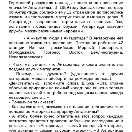
Германией разрушила надежды нацистов на присвоение
«ничьей» Антарктиды. В 1959 году был заключен договор
об Антарктиде, согласно ему 12 стран мира договорились
изучать и использовать материк только в мирных целях. В
Антарктиде запрещено строительство военных баз,
испытаний любых видов оружий. Антарктида материк
дружбы между различными народами.
- А живут ли люди в Антарктиде? В Антарктиде нет
постоянно живущего населения. Постоянно работают 42
станции. Из них российские: Мирный, Пионерская,
Молодежная, Прогресс, Восток, Беллинсгаузена,
Новолазаревская.
- Итак, мы узнали, что Антарктида открыта значительно
позднее других материков.
– Почему, как думаете? (удаленность от других
материков; мешают айсберги, нагромождения льда).
-Действительно, вспомните слова Д.Кука «Эта страна
обречена природой на вечный холод: она лишена теплых
солнечных лучей и погребена под мощным слоем никогда
нетающего снега…»
- Почему он так сказал?
- Как вы считаете, оказывает ли влияние географическое
положение материка на природу Антарктиды?
- А чтобы более точно ответить на этот вопрос каждому
агентству предстоит провести небольшое исследование и
доказать, что «Антарктида – самый холодный материк»,
«Антарктида – самый высокий материк», «В Антарктиде