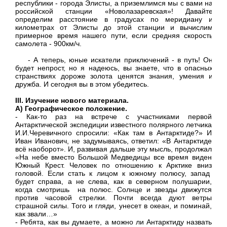
республики - города Элисты, а приземлимся мы с вами на
российской станции «Новолазаревская»! Давайте
определим расстояние в градусах по меридиану и
километрах от Элисты до этой станции и вычислим
примерное время нашего пути, если средняя скорость
самолета - 900км/ч.
- А теперь, юные искатели приключений - в путь! Он
будет непрост, но я надеюсь, вы знаете, что в опасных
странствиях дороже золота ценятся знания, умения и
дружба. И сегодня вы в этом убедитесь.
III. Изучение нового материала.
А) Географическое положение.
- Как-то раз на встрече с участниками первой
Антарктической экспедиции известного полярного летчика
И.И.Черевичного спросили: «Как там в Антарктиде?» И
Иван Иванович, не задумываясь, ответил: «В Антарктиде
всё наоборот». И, развивая дальше эту мысль, продолжал
«На небе вместо Большой Медведицы все время виден
Южный Крест. Человек по отношению к Арктике вниз
головой. Если стать к лицом к южному полюсу, запад
будет справа, а не слева, как в северном полушарии,
когда смотришь на полюс. Солнце и звезды движутся
против часовой стрелки. Почти всегда дуют ветры
страшной силы. Того и гляди, унесет в океан, и поминай,
как звали…»
- Ребята, как вы думаете, а можно ли Антарктиду назвать