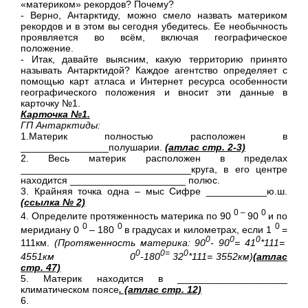
«материком» рекордов? Почему?
- Верно, Антарктиду, можно смело назвать материком
рекордов и в этом вы сегодня убедитесь. Ее необычность
проявляется во всём, включая географическое
положение.
- Итак, давайте выясним, какую территорию принято
называть Антарктидой? Каждое агентство определяет с
помощью карт атласа и Интернет ресурса особенности
географического положения и вносит эти данные в
карточку №1.
Карточка №1.
ГП Антарктиды:
1.Материк полностью расположен в
________________полушарии.
(атлас стр. 2-3)
2. Весь материк расположен в пределах
_______________________________круга, в его центре
находится _____________________ полюс.
3. Крайняя точка одна – мыс Сифре ___________ю.ш.
(ссылка № 2)
0 –
0
4. Определите протяженность материка по 90
90
и по
0
0
0
меридиану 0
– 180
в градусах и километрах, если 1
=
0
0
0
111км.
(Протяженность материка: 90
- 90
= 41
*111=
0
0=
0
4551км 0
-180
32
*111= 3552км)
(атлас
стр. 47)
5. Материк находится в ____________________
климатическом поясе
. (атлас стр. 12)
6.