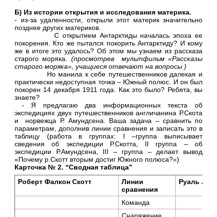
Б) Из истории открытия и исследования материка.
- из-за удаленности, открыли этот материк значительно
позднее других материков.
С открытием Антарктиды началась эпоха ее
покорения. Кто же пытался покорить Антарктиду? И кому
же в итоге это удалось? Об этом мы узнаем из рассказа
старого моряка.
(просмотрев мультфильм «Рассказы
старого моряка», учащиеся отвечают на вопросы )
Но манила к себе путешественников далекая и
практически недоступная точка – Южный полюс. И он был
покорен 14 декабря 1911 года. Как это было? Ребята, вы
знаете?
- Я предлагаю два информационных текста об
экспедициях двух путешественников англичанина Р.Скота
и норвежца Р. Амундсена. Ваша задача – сравнить по
параметрам, дополнив линии сравнения и записать это в
таблицу (работа в группах:
I
–группа выписывает
сведения об экспедиции Р.Скотта,
II
группа – об
экспедиции Р.Амундсена,
III
– группа – делает вывод
«Почему р.Скотт вторым достиг Южного полюса?»)
Карточка № 2.
“Сводная таблица”
Роберт Фалкон Скотт
Линии
Руаль Аму
сравнения
Команда
Снаряжение,