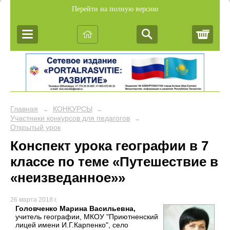
Перейти на полную версию
Корз
Главная
КОНКУРСЫ
→
→
Участники конкурсов для педагогов
→
Открытый урок
Конспект урока географии в 7
классе по теме «Путешествие в
«неизведанное»»
26 марта 2018 г.
Головченко Марина Васильевна,
учитель географии, МКОУ "Приютненский
лицей имени И.Г.Карпенко", село