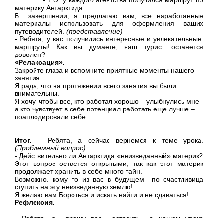
материку Антарктида.
В завершении, я предлагаю вам, все наработанные
материалы использовать для оформления ваших
путеводителей.
(представление)
- Ребята, у вас получились интересные и увлекательные
маршруты! Как вы думаете, наш турист останется
доволен?
«Релаксация».
Закройте глаза и вспомните приятные моменты нашего
занятия.
Я рада, что на протяжении всего занятия вы были
внимательны.
Я хочу, чтобы все, кто работал хорошо – улыбнулись мне,
а кто чувствует в себе потенциал работать еще лучше –
поаплодировали себе.
Итог.
– Ребята, а сейчас вернемся к теме урока.
(Проблемный вопрос)
- Действительно ли Антарктида «неизведанный» материк?
Этот вопрос остается открытыми, так как этот материк
продолжает хранить в себе много тайн.
Возможно, кому то из вас в будущем по счастливица
ступить на эту неизведанную землю!
Я желаю вам Бороться и искать найти и не сдаваться!
Рефлексия.
- Ребята, я прошу вас оставить о нашем уроке