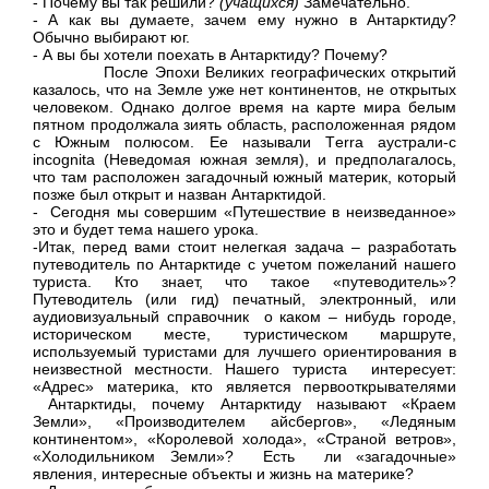
- Почему вы так решили?
(учащихся)
Замечательно.
- А как вы думаете, зачем ему нужно в Антарктиду?
Обычно выбирают юг.
- А вы бы хотели поехать в Антарктиду? Почему?
После Эпохи Великих географических открытий
казалось, что на Земле уже нет континентов, не открытых
человеком. Однако долгое время на карте мира белым
пятном продолжала зиять область, расположенная рядом
с Южным полюсом. Ее называли
T
erra аустрали-с
incognita (Неведомая южная земля), и предполагалось,
что там расположен загадочный южный материк, который
позже был открыт и назван Антарктидой
.
- Сегодня мы совершим «Путешествие в неизведанное»
это и будет тема нашего урока.
-Итак, перед вами стоит нелегкая задача – разработать
путеводитель по Антарктиде с учетом пожеланий нашего
туриста. Кто знает, что такое «путеводитель»?
Путеводитель (или гид) печатный, электронный, или
аудиовизуальный справочник о каком – нибудь городе,
историческом месте, туристическом маршруте,
используемый туристами для лучшего ориентирования в
неизвестной местности. Нашего туриста интересует:
«Адрес» материка, кто является первооткрывателями
Антарктиды, почему Антарктиду называют «Краем
Земли», «Производителем айсбергов», «Ледяным
континентом», «Королевой холода», «Страной ветров»,
«Холодильником Земли»? Есть ли «загадочные»
явления, интересные объекты и жизнь на материке?