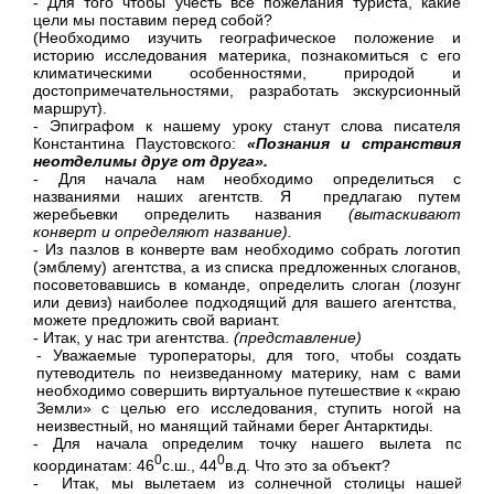
- Для того чтобы учесть все пожелания туриста, какие
цели мы поставим перед собой?
(Необходимо изучить географическое положение и
историю исследования материка, познакомиться с его
климатическими особенностями, природой и
достопримечательностями, разработать экскурсионный
маршрут).
- Эпиграфом к нашему уроку станут слова писателя
Константина Паустовского:
«Познания и странствия
неотделимы друг от друга».
- Для начала нам необходимо определиться с
названиями наших агентств. Я предлагаю путем
жеребьевки определить названия
(вытаскивают
конверт и определяют название).
- Из пазлов в конверте вам необходимо собрать логотип
(эмблему) агентства, а из списка предложенных слоганов,
посоветовавшись в команде, определить слоган (лозунг
или девиз) наиболее подходящий для вашего агентства,
можете предложить свой вариант.
- Итак, у нас три агентства.
(представление)
- Уважаемые туроператоры, для того, чтобы создать
путеводитель по неизведанному материку, нам с вами
необходимо совершить виртуальное путешествие к «краю
Земли» с целью его исследования, ступить ногой на
неизвестный, но манящий тайнами берег Антарктиды.
- Для начала определим точку нашего вылета по
0
0
координатам: 46
с.ш., 44
в.д. Что это за объект?
- Итак, мы вылетаем из солнечной столицы нашей