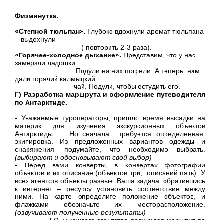
Физминутка.
«Степной тюльпан».
Глубоко вдохнули аромат тюльпана
– выдохнули
( повторить 2-3 раза).
«Горячее-холодное дыхание».
Представим, что у нас
замерзли ладошки.
Подули на них погрели. А теперь нам
дали горячий калмыцкий
чай. Подули, чтобы остудить его.
Г) Разработка маршрута и оформление путеводителя
по Антарктиде.
- Уважаемые туроператоры, пришло время высадки на
материк для изучения экскурсионных объектов
Антарктиды. Но сначала требуется определенная
экипировка. Из предложенных вариантов одежды и
снаряжения, подумайте, что необходимо выбрать.
(выбирают и обосновывают свой выбор)
- Перед вами конверты, в конвертах фотографии
объектов и их описание (объектов три, описаний пять). У
всех агентств объекты разные. Ваша задача: обратившись
к интернет – ресурсу установить соответствие между
ними. На карте определите положение объектов, и
флажками обозначьте их месторасположение.
(озвучивают полученные результаты)
- Т.О. у каждого агентства получился маршрут по