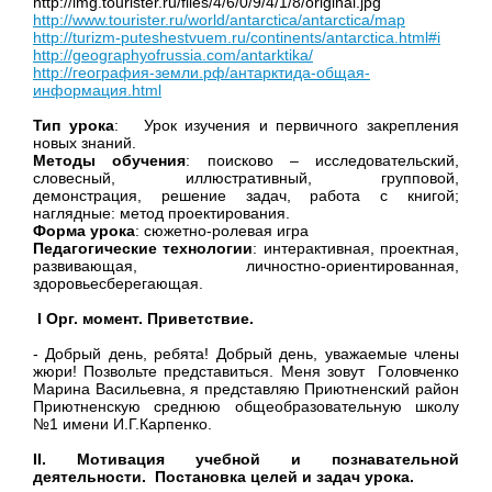
http://img.tourister.ru/files/4/6/0/9/4/1/8/original.jpg
http://www.tourister.ru/world/antarctica/antarctica/map
http://turizm-puteshestvuem.ru/continents/antarctica.html#i
http://geographyofrussia.com/antarktika/
http://география-земли.рф/антарктида-общая-
информация.html
Тип урока
:
Урок
изучения
и
первичного
закрепления
новых знаний.
Методы обучения
: поисково – исследовательский,
словесный, иллюстративный, групповой,
демонстрация, решение задач, работа с книгой;
наглядные: метод проектирования.
Форма урока
: сюжетно-ролевая игра
Педагогические технологии
: интерактивная, проектная,
развивающая, личностно-ориентированная,
здоровьесберегающая.
I
Орг. момент. Приветствие.
- Добрый день, ребята! Добрый день, уважаемые члены
жюри! Позвольте представиться. Меня зовут Головченко
Марина Васильевна, я представляю Приютненский район
Приютненскую среднюю общеобразовательную школу
№1 имени И.Г.Карпенко.
II
. Мотивация учебной и познавательной
деятельности.
Постановка целей и задач урока.