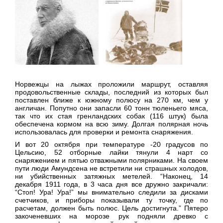
Норвежцы на лыжах проложили маршрут, оставляя
продовольственные склады, последний из которых был
поставлен ближе к южному полюсу на
270 км
, чем у
англичан. Попутно они запасли 60 тонн тюленьего мяса,
так что их стая гренландских собак (116 штук) была
обеспечена кормом на всю зиму. Долгая полярная ночь
использовалась для проверки и ремонта снаряжения.
И вот 20 октября при температуре -20 градусов по
Цельсию, 52 отборные лайки тянули 4 нарт со
снаряжением и пятью отважными полярниками. На своем
пути люди Амундсена не встретили ни страшных холодов,
ни убийственных затяжных метелей. “Наконец, 14
декабря 1911 года, в 3 часа дня все дружно закричали:
“Стоп! Ура! Ура!” мы внимательно следили за дисками
счетчиков, и приборы показывали ту точку, где по
расчетам, должен быть полюс. Цель достигнута.” Пятеро
закоченевших на морозе рук подняли древко с