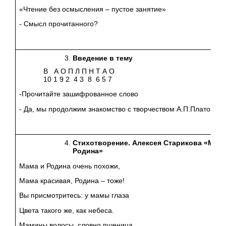
«Чтение без осмысления – пустое занятие»
- Смысл прочитанного?
Введение в тему
В А О П Л П Н Т А О
10 1 9 2 4 3 8 6 5 7
-Прочитайте зашифрованное слово
- Да, мы продолжим знакомство с творчеством А.П.Платонов
Стихотворение. Алексея Старикова «Мам
Родина»
Мама и Родина очень похожи,
Мама красивая, Родина – тоже!
Вы присмотритесь: у мамы глаза
Цвета такого же, как небеса.
Мамины волосы, словно пшеница,