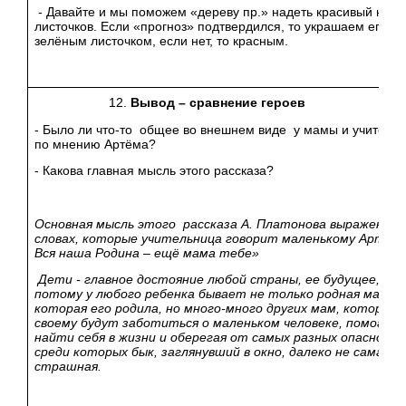
- Давайте и мы поможем «дереву пр.» надеть красивый наря
листочков. Если «прогноз» подтвердился, то украшаем его
зелёным листочком, если нет, то красным.
Вывод – сравнение героев
- Было ли что-то общее во внешнем виде у мамы и учитель
по мнению Артёма?
- Какова главная мысль этого рассказа?
Основная мысль этого рассказа А. Платонова выражена в
словах, которые учительница говорит маленькому Артему
Вся наша Родина – ещё мама тебе»
Дети - главное достояние любой страны, ее будущее, а
потому у любого ребенка бывает не только родная мама,
которая его родила, но много-много других мам, которые 
своему будут заботиться о маленьком человеке, помогая 
найти себя в жизни и оберегая от самых разных опасносте
среди которых бык, заглянувший в окно, далеко не самая
страшная.