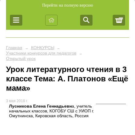
Перейти на полную версию
Корз
Главная
КОНКУРСЫ
→
→
Участники конкурсов для педагогов
→
Открытый урок
Урок литературного чтения в 3
классе Тема: А. Платонов «Ещё
мама»
3 мая 2018 г.
Лусникова Елена Геннадьевн
а, учитель
начальных классов, КОГОБУ СШ с УИОП г.
Омутнинска, Кировская область, Россия