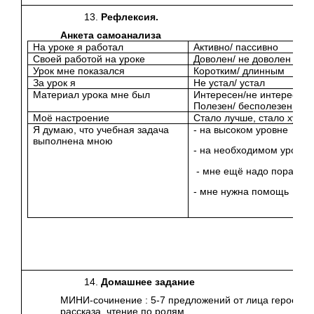
Рефлексия.
Анкета самоанализа
На уроке я работал
Активно/ пассивно
Своей работой на уроке
Доволен/ не доволен
Урок мне показался
Коротким/ длинным
За урок я
Не устал/ устал
Материал урока мне был
Интересен/не интересен
Полезен/ бесполезен
Моё настроение
Стало лучше, стало хуже
Я думаю, что учебная задача
- на высоком уровне
выполнена мною
- на необходимом уровне
- мне ещё надо поработа
- мне нужна помощь
Домашнее задание
МИНИ-сочинение : 5-7 предложений от лица героев
рассказа, чтение по ролям.