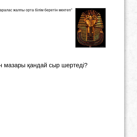
4 аралас жалпы орта білім беретін мектеп"
он мазары қандай сыр шертеді?