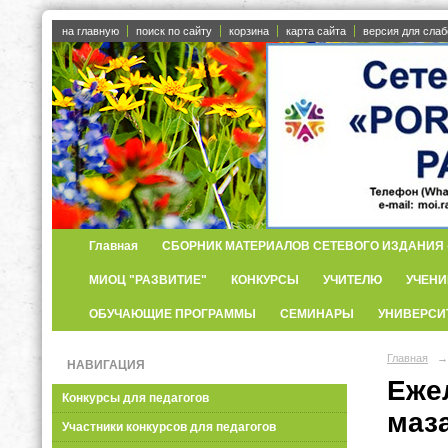
на главную
поиск по сайту
корзина
карта сайта
версия для сла
Главная
СБОРНИК МАТЕРИАЛОВ СЕТЕВОГО ИЗДАНИЯ «
МИОЦ "РАЗВИТИЕ"
КОНКУРСЫ
УЧИТЕЛЮ
УЧЕНИ
ОБУЧАЮЩИЕ ПРОГРАММЫ
СЕМИНАРЫ
УНИВЕРСИ
Главная
→
НАВИГАЦИЯ
Еже
Конкурсы для педагогов
маз
Участники конкурсов для педагогов