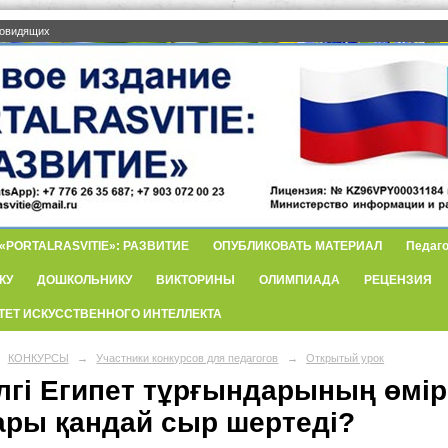
бовидящих
PORTALRASVITIE»: РАЗВИТИЕ
ОПУБЛИКОВАТЬ МАТЕРИАЛ
Педаго
КУ
ДОШКОЛЬНИКУ
ВИКТОРИНЫ
ОЛИМПИАДА
РЕЦЕНЗИЯ
ТЕТ ИСКУССТВЕННОГО ИНТЕЛЛЕКТА
КОНКУРСЫ
→
Участники конкурсов для педагогов
→
Открытый урок
лгі Египет тұрғындарының өмір
ары қандай сыр шертеді?