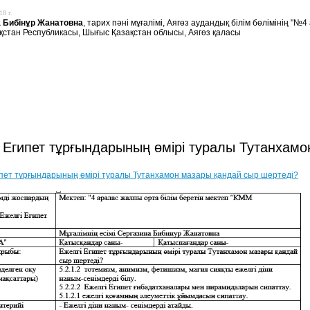
18 г.
 Бибінұр Жанатовна
, тарих пәні мұғалімі, Аягөз аудандық білім бөлімінің "№
қстан Республикасы, Шығыс Қазақстан облысы, Аягөз қаласы
і Египет тұрғындарының өмірі туралы Тутанхам
ипет тұрғындарының өмірі туралы Тутанхамон мазары қандай сыр шертеді?