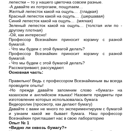
лепестки – то у нашего цветочка совсем разные.
-А давайте их потрогаем, пощупаем…
Желтый лепесток какой на ощупь… .(гладкая)
Красный лепесток какой на ощупь… .(шершавая)
Синий лепесток какой на ощупь… .(мягкая)
Зеленый лепесток какой на ощупь… (толстая или по -
другому плотная)
-Ой, как интересно!
Профессор Всезнайкин приносит корзину с разной
бумагой.
- Что мы будем с этой бумагой делать?
Профессор Всезнайкин приносит корзину с разной
бумагой.
- Что мы будем с этой бумагой делать?
Рассматривают, рассуждают.
Основная часть:
Правильно! Ведь с профессором Всезнайкиным вы всегда
проводите опыты!
-Но прежде давайте запомним слово «бумага» на
казахском и английском языках! Назовите предметы при
изготовление которых использовалась бумага
Видеоролик (просмотр, как делают бумагу)
Давайте с вами не много по экспериментируем с бумагой
и узнаем какой же бывает бумага. Наш профессор
Всезнайкин приглашает нас в свою лабораторию
Опыт № 1
«Видно ли сквозь бумагу?»