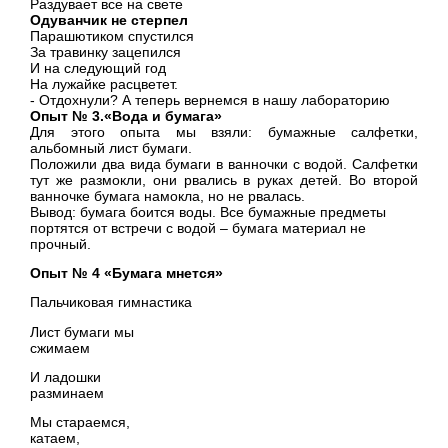
Раздувает все на свете
Одуванчик не стерпел
Парашютиком спустился
За травинку зацепился
И на следующий год
На лужайке расцветет.
- Отдохнули? А теперь вернемся в нашу лабораторию
Опыт № 3.«Вода и бумага»
Для этого опыта мы взяли: бумажные салфетки,
альбомный лист бумаги.
Положили два вида бумаги в ванночки с водой. Салфетки
тут же размокли, они рвались в руках детей. Во второй
ванночке бумага намокла, но не рвалась.
Вывод: бумага боится воды. Все бумажные предметы
портятся от встречи с водой – бумага материал не
прочный.
Опыт № 4 «Бумага мнется»
Пальчиковая гимнастика
Лист бумаги мы
сжимае
И ладошки
размина
Мы стараемся,
катае