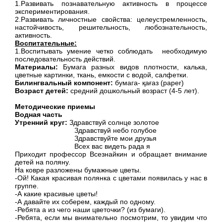
1.Развивать познавательную активность в процессе
экспериментирования.
2.Развивать личностные свойства: целеустремленность,
настойчивость, решительность, любознательность,
активность.
Воспитательные:
1.Воспитывать умение четко соблюдать необходимую
последовательность действий.
Материалы:
Бумага разных видов плотности, калька,
цветные картинки, ткань, емкости с водой, салфетки.
Билингвальный компонент:
бумага- қағаз (paper)
Возраст детей:
средний дошкольный возраст (4-5 лет).
Методические приемы
Водная часть
Утренний круг:
Здравствуй солнце золотое
Здравствуй небо голубое
Здравствуйте мои друзья
Всех вас видеть рада я
Приходит профессор Всезнайкин и обращает внимание
детей на поляну.
На ковре разложены бумажные цветы.
-Ой! Какая красивая полянка с цветами появилась у нас в
группе.
-А какие красивые цветы!
-А давайте их соберем, каждый по одному.
-Ребята а из чего наши цветочки? (из бумаги).
-Ребята, если мы внимательно посмотрим, то увидим что