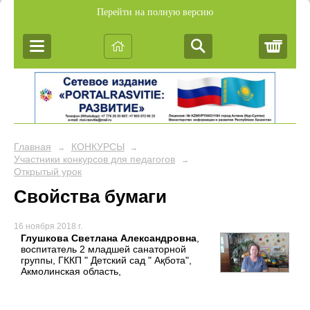
Перейти на полную версию
Корз
Главная
КОНКУРСЫ
→
→
Участники конкурсов для педагогов
→
Открытый урок
Свойства бумаги
16 ноября 2018 г.
Глушкова Светлана Александровна
,
воспитатель 2 младшей санаторной
группы, ГККП " Детский сад " Ақбота",
Акмолинская область,