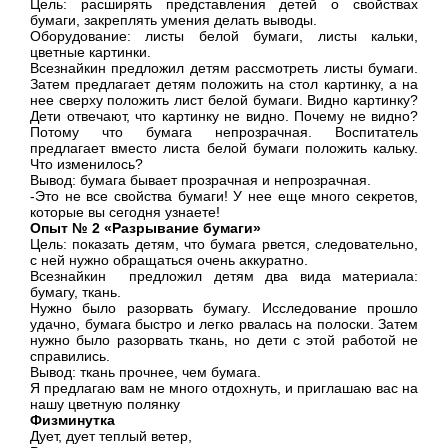
Цель: расширять представления детей о свойствах
бумаги, закреплять умения делать выводы.
Оборудование: листы белой бумаги, листы кальки,
цветные картинки.
Всезнайкин предложил детям рассмотреть листы бумаги.
Затем предлагает детям положить на стол картинку, а на
нее сверху положить лист белой бумаги. Видно картинку?
Дети отвечают, что картинку не видно. Почему не видно?
Потому что бумага непрозрачная. Воспитатель
предлагает вместо листа белой бумаги положить кальку.
Что изменилось?
Вывод: бумага бывает прозрачная и непрозрачная.
-Это не все свойства бумаги! У нее еще много секретов,
которые вы сегодня узнаете!
Опыт № 2 «Разрывание бумаги»
Цель: показать детям, что бумага рвется, следовательно,
с ней нужно обращаться очень аккуратно.
Всезнайкин предложил детям два вида материала:
бумагу, ткань.
Нужно было разорвать бумагу. Исследование прошло
удачно, бумага быстро и легко рвалась на полоски. Затем
нужно было разорвать ткань, но дети с этой работой не
справились.
Вывод: ткань прочнее, чем бумага.
Я предлагаю вам не много отдохнуть, и приглашаю вас на
нашу цветную полянку
Физминутка
Дует, дует теплый ветер,