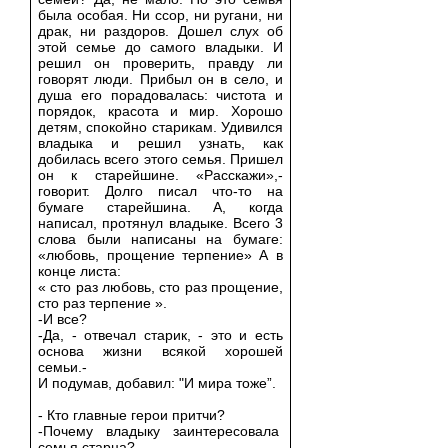
была особая. Ни ссор, ни ругани, ни
драк, ни раздоров. Дошел слух об
этой семье до самого владыки. И
решил он проверить, правду ли
говорят люди. Прибыл он в село, и
душа его порадовалась: чистота и
порядок, красота и мир. Хорошо
детям, спокойно старикам. Удивился
владыка и решил узнать, как
добилась всего этого семья. Пришел
он к старейшине. «Расскажи»,-
говорит. Долго писал что-то на
бумаге старейшина. А, когда
написал, протянул владыке. Всего 3
слова были написаны на бумаге:
«любовь, прощение терпение» А в
конце листа:
« сто раз любовь, сто раз прощение,
сто раз терпение ».
-И все?
-Да, - отвечал старик, - это и есть
основа жизни всякой хорошей
семьи.-
И подумав, добавил: "И мира тоже”.
- Кто главные герои притчи?
-Почему владыку заинтересовала
семья старца?