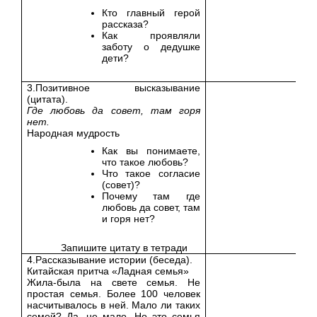
Кто главный герой
рассказа?
Как проявляли
заботу о дедушке
дети?
3.Позитивное высказывание
(цитата).
Где любовь да совет, там горя
нет.
Народная мудрость
Как вы понимаете,
что такое любовь?
Что такое согласие
(совет)?
Почему там где
любовь да совет, там
и горя нет?
Запишите цитату в тетради
4.Рассказывание истории (беседа).
Китайская притча «Ладная семья»
Жила-была на свете семья. Не
простая семья. Более 100 человек
насчитывалось в ней. Мало ли таких
семей? Да, не мало. Но это семья