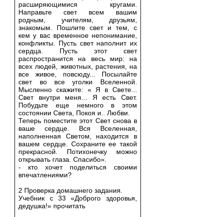
расширяющимися кругами.
Направьте свет всем вашим
родным, учителям, друзьям,
знакомым. Пошлите свет и тем, с
кем у вас временное непонимание,
конфликты. Пусть свет наполнит их
сердца. Пусть этот свет
распространится на весь мир: на
всех людей, животных, растения, на
все живое, повсюду... Посылайте
свет во все уголки Вселенной.
Мысленно скажите: « Я в Свете...
Свет внутри меня... Я есть Свет.
Побудьте еще немного в этом
состоянии Света, Покоя и.. Любви.
Теперь поместите этот Свет снова в
ваше сердце. Вся Вселенная,
наполненная Светом, находится в
вашем сердце. Сохраните ее такой
прекрасной. Потихонечку можно
открывать глаза. Спасибо».
- кто хочет поделиться своими
впечатлениями?
2 Проверка домашнего задания.
Учебник с 33 «Доброго здоровья,
дедушка!» прочитать