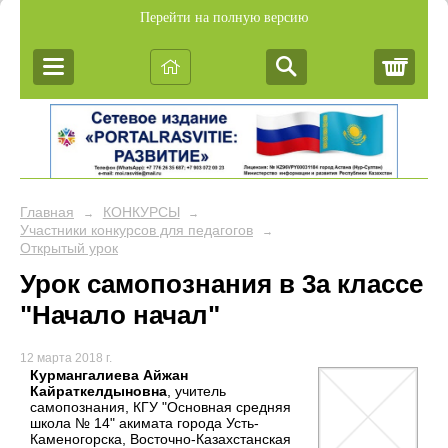
Перейти на полную версию
Корз
Главная
КОНКУРСЫ
→
→
Участники конкурсов для педагогов
→
Открытый урок
Урок самопознания в 3а классе
"Начало начал"
12 марта 2018 г.
Курмангалиева Айжан
Кайраткелдыновна
, учитель
самопознания, КГУ "Основная средняя
школа № 14" акимата города Усть-
Каменогорска, Восточно-Казахстанская