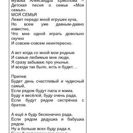
музыка Александра Ермолова –
Детская песня о семье «Моя
семья».
МОЯ СЕМЬЯ
Лежит передо мной игрушек куча,
Но всем уже давным-давно
известно,
Что мне одной играть довольно
скучно
И совсем-совсем неинтересно.
А вот когда со мной мои родные
И самые любимые мне люди,
Я сразу забываю про унынье.
И всегда так было, есть и будет…
Припев:
Будет день счастливый и чудесный
самый,
Если рядом будут папа и мама.
Буду я весёлой, буду очень рада,
Если будут рядом сестрёнка с
братом.
А ещё я буду бесконечно рада,
Если рядом дедушка и бабушка
рядом.
Ну а больше всех буду рада я,