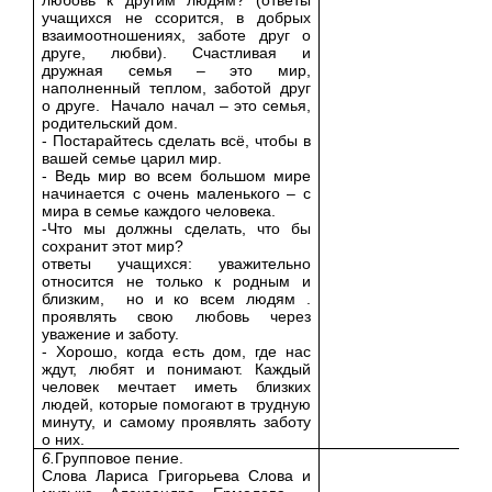
любовь к другим людям? (ответы
учащихся не ссорится, в добрых
взаимоотношениях, заботе друг о
друге, любви). Счастливая и
дружная семья – это мир,
наполненный теплом, заботой друг
о друге. Начало начал – это семья,
родительский дом.
- Постарайтесь сделать всё, чтобы в
вашей семье царил мир.
- Ведь мир во всем большом мире
начинается с очень маленького – с
мира в семье каждого человека.
-Что мы должны сделать, что бы
сохранит этот мир?
ответы учащихся: уважительно
относится не только к родным и
близким, но и ко всем людям .
проявлять свою любовь через
уважение и заботу.
- Хорошо, когда есть дом, где нас
ждут, любят и понимают. Каждый
человек мечтает иметь близких
людей, которые помогают в трудную
минуту, и самому проявлять заботу
о них.
6.
Групповое пение.
Слова Лариса Григорьева Слова и