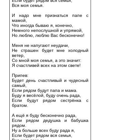
Если будет рядом вся семья,
Вся моя семья.
И надо мне признаться папе с
мамой,
Что иногда бываю я, конечно,
Немного непослушной и упрямой,
Но люблю, люблю Вас бесконечно!
Меня не напугают неудачи,
Не страшен будет мне холодный
ветер,
Со мной моя семья, а это значит:
Я счастливей всех на этом свете!
Припев:
Будет день счастливый и чудесный
самый,
Если рядом будут папа и мама.
Буду я весёлой, буду очень рада,
Если будут рядом сестрёнка с
братом.
А ещё я буду бесконечно рада,
Если рядом дедушка и бабушка
рядом.
Ну а больше всех буду рада я,
Если будет рядом вся семья,