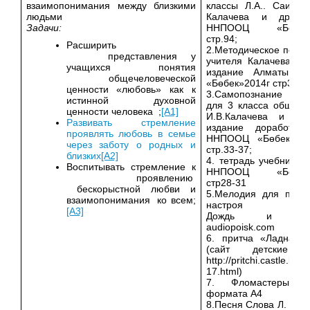
взаимопонимания между близкими
классы Л.А.. Саинова
людьми
Калачева и др. А
Задачи
:
ННПООЦ «Бөбек»
стр.94;
Расширить
2.Методическое пособ
представления у
учителя Калачева И.В
учащихся понятия
издание Алматы Н
общечеловеческой
«Бөбек»2014г стр37-3
ценности «любовь» как к
3.Самопознание уч
истинной духовной
для 3 класса общеоб
ценности человека ;
[A1]
И.В.Калачева и др
Развивать стремление
издание доработ. 
проявлять любовь в семье
ННПООЦ «Бөбек»201
через заботу о родных и
стр.33-37;
близких
[A2]
4. тетрадь учебника 
Воспитывать стремление к
ННПООЦ «Бөбек»
проявлению
стр28-31
бескорыстной любви и
5.Мелодия для позит
взаимопонимания ко всем;
настроя
[A3]
Дождь и Скр
audiopoisk.com
6. притча «Ладная 
(сайт детские п
http://pritchi.castle.by/
17.html)
7. Фломастеры, б
формата А4
8.Песня Слова Л. Гри