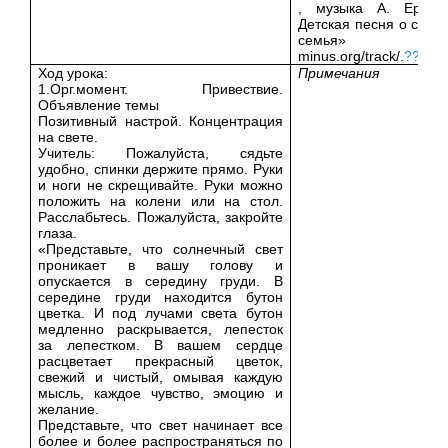
, музыка А. Ермол
Детская песня о семь
семья» http:
minus.org/track/.
??
[A4]
Ход урока:
Примечания
1.Орг.момент. Привествие.
Объявление темы
Позитивный настрой. Концентрация
на свете.
Учитель: Пожалуйста, сядьте
удобно, спинки держите прямо. Руки
и ноги не скрещивайте. Руки можно
положить на колени или на стол.
Расслабьтесь. Пожалуйста, закройте
глаза.
«Представьте, что солнечный свет
проникает в вашу голову и
опускается в середину груди. В
середине груди находится бутон
цветка. И под лучами света бутон
медленно раскрывается, лепесток
за лепестком. В вашем сердце
расцветает прекрасный цветок,
свежий и чистый, омывая каждую
мысль, каждое чувство, эмоцию и
желание.
Представьте, что свет начинает все
более и более распространяться по