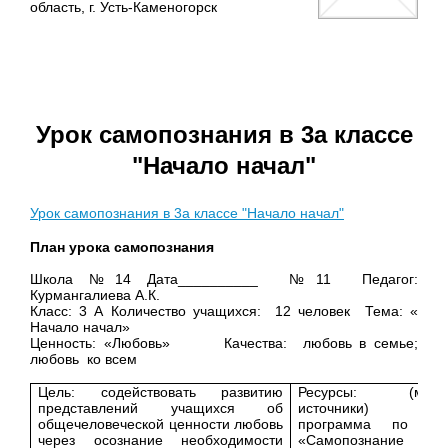
область, г. Усть-Каменогорск
Урок самопознания в 3а классе
"Начало начал"
Урок самопознания в 3а классе "Начало начал"
План урока самопознания
Школа №14 Дата__________ №11 Педагог:
Курмангалиева А.К.
Класс: 3 А Количество учащихся: 12 человек Тема: «
Начало начал»
Ценность: «Любовь» Качества: любовь в семье;
любовь ко всем
Цель:
содействовать развитию
Ресурсы: (матер
представлений учащихся об
источники) 1.Уч
общечеловеческой ценности любовь
программа по пре
через осознание необходимости
«Самопознание 