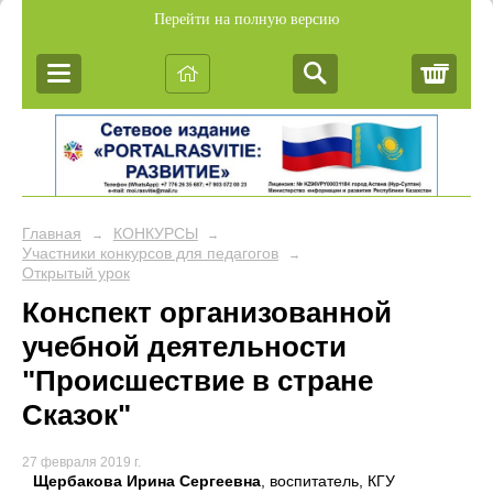
Перейти на полную версию
Корз
Главная
КОНКУРСЫ
→
→
Участники конкурсов для педагогов
→
Открытый урок
Конспект организованной
учебной деятельности
"Происшествие в стране
Сказок"
27 февраля 2019 г.
Щербакова Ирина Сергеевна
, воспитатель, КГУ