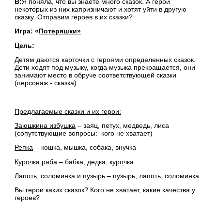
В:
Я поняла, что вы знаете много сказок. А герои
некоторых из них капризничают и хотят уйти в другую
сказку. Отправим героев в их сказки?
Игра: «
Потеряшки»
Цель:
Детям даются карточки с героями определенных сказок.
Дети ходят под музыку, когда музыка прекращается, они
занимают место в обруче соответствующей сказки
(персонаж - сказка).
Предлагаемые сказки и их герои:
Заюшкина избушка
– заяц, петух, медведь, лиса
(сопутствующие вопросы: кого не хватает)
Репка
- кошка, мышка, собака, внучка
Курочка ряба
– бабка, дедка, курочка
Лапоть, соломинка и пу
зырь – пузырь, лапоть, соломинка.
Вы герои каких сказок? Кого не хватает, какие качества у
героев?