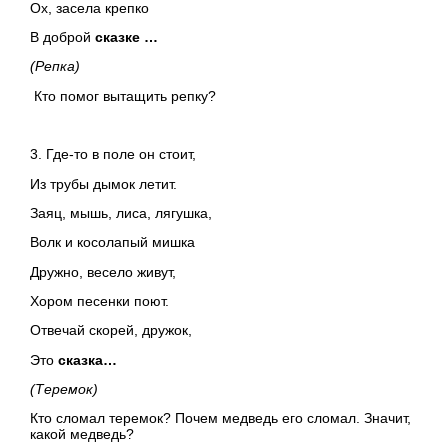
Ох, засела крепко
В доброй
сказке …
(Репка)
Кто помог вытащить репку?
3. Где-то в поле он стоит,
Из трубы дымок летит.
Заяц, мышь, лиса, лягушка,
Волк и косолапый мишка
Дружно, весело живут,
Хором песенки поют.
Отвечай скорей, дружок,
Это
сказка…
(Теремок)
Кто сломал теремок? Почем медведь его сломал. Значит,
какой медведь?