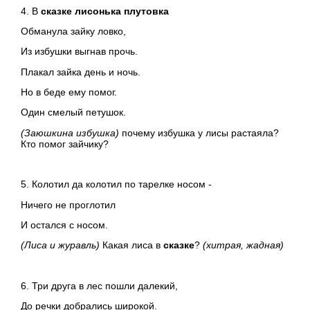
4. В
сказке лисонька плутовка
Обманула зайку ловко,
Из избушки выгнав прочь.
Плакал зайка день и ночь.
Но в беде ему помог.
Один смелый петушок.
(Заюшкина избушка)
почему избушка у лисы растаяла?
Кто помог зайчику?
5. Колотил да колотил по тарелке носом -
Ничего не проглотил
И остался с носом.
(Лиса и журавль)
Какая лиса в
сказке
?
(хитрая, жадная)
6. Три друга в лес пошли далекий,
До речки добрались широкой.