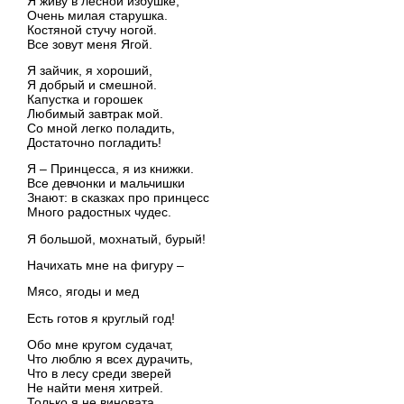
Я живу в лесной избушке,
Очень милая старушка.
Костяной стучу ногой.
Все зовут меня Ягой.
Я зайчик, я хороший,
Я добрый и смешной.
Капустка и горошек
Любимый завтрак мой.
Со мной легко поладить,
Достаточно погладить!
Я – Принцесса, я из книжки.
Все девчонки и мальчишки
Знают: в сказках про принцесс
Много радостных чудес.
Я большой, мохнатый, бурый!
Начихать мне на фигуру –
Мясо, ягоды и мед
Есть готов я круглый год!
Обо мне кругом судачат,
Что люблю я всех дурачить,
Что в лесу среди зверей
Не найти меня хитрей.
Только я не виновата,