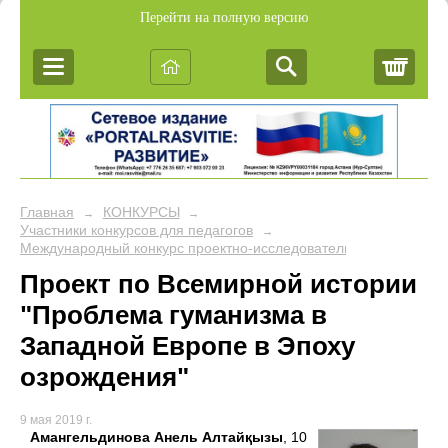
Перейти на полную версию
Корз
Главная
КОНКУРСЫ
→
→
Участники конкурсов для педагогов
→
Международный конкурс проектно-исследовательских работ уч
Проект по Всемирной истории
"Проблема гуманизма в
Западной Европе в Эпоху
озрождения"
9 мая 2019 г.
Амангельдинова Анель Алтайқызы
, 10