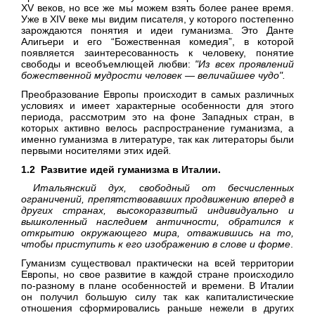
XV веков, но все же мы можем взять более ранее время.
Уже в XIV веке мы видим писателя, у которого постепенно
зарождаются понятия и идеи гуманизма. Это Данте
Алигьери и его “Божественная комедия”, в которой
появляется заинтересованность к человеку, понятие
свободы и всеобъемлющей любви:
"Из всех проявлений
божественной мудрости человек — величайшее чудо".
Преобразование Европы происходит в самых различных
условиях и имеет характерные особенности для этого
периода, рассмотрим это на фоне Западных стран, в
которых активно велось распространение гуманизма, а
именно гуманизма в литературе, так как литераторы были
первыми носителями этих идей
.
1.2 Развитие идей гуманизма в Италии.
Итальянский дух, свободный от бесчисленных
ограничений, препятствовавших продвижению вперед в
других странах, высокоразвитый индивидуально и
вышколенный наследием античности, обратился к
открытию окружающего мира, отважившись на то,
чтобы приступить к его изображению в слове и форме
.
Гуманизм существовал практически на всей территории
Европы, но свое развитие в каждой стране происходило
по-разному в плане особенностей и времени. В Италии
он получил большую силу так как капиталистические
отношения сформировались раньше нежели в других