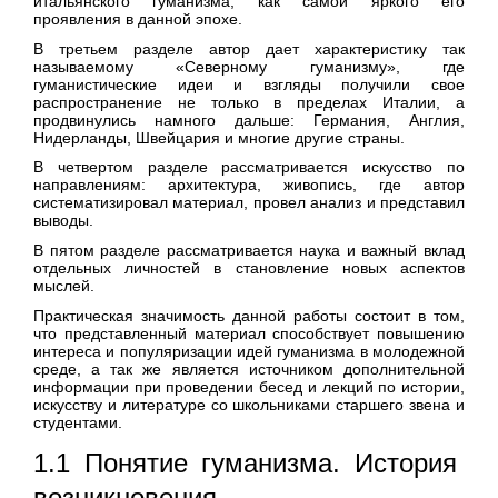
итальянского гуманизма, как самой яркого его
проявления в данной эпохе.
В третьем разделе автор дает характеристику так
называемому «Северному гуманизму», где
гуманистические идеи и взгляды получили свое
распространение не только в пределах Италии, а
продвинулись намного дальше: Германия, Англия,
Нидерланды, Швейцария и многие другие страны.
В четвертом разделе рассматривается искусство по
направлениям: архитектура, живопись, где автор
систематизировал материал, провел анализ и представил
выводы.
В пятом разделе рассматривается наука и важный вклад
отдельных личностей в становление новых аспектов
мыслей.
Практическая значимость данной работы состоит в том,
что представленный материал способствует повышению
интереса и популяризации идей гуманизма в молодежной
среде, а так же является источником дополнительной
информации при проведении бесед и лекций по истории,
искусству и литературе со школьниками старшего звена и
студентами.
1.1 Понятие гуманизма. История
возникновения .