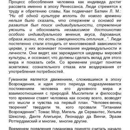
Процесс обособления человека как индивида достиг
рассвета именно в эпоху Ренессанса. Люди стремятся к
труду и обретению славы. Как подмечает Баткин Л. М.:
"Ни об одной культуре вплоть до нового времени
нельзя было сказать, что стержнем и основой ее
развития был поиск индивидуальности, стремление
уяснить и обосновать независимое достоинство
особого индивидуального мнения, вкуса, дарования,
образа жизни, то есть самоценность отличия..."
. Люди
постепенно стали отходить от многовековой зависимости
церкви, у них возникает понимание индивидуальности и
личности. Они видят, как зарождаются шедевры мировой
культуры, и осознают, что должны сделать вклад для этого
мира и показать себя. Со временем уходит понятие
аскетизма: сознательного отказа или воздержания от
употребления потребностей.
Гуманизм является движением, сложившимся в эпоху
Возрождения, и идея этого периода подразумевается
постижением человека его духовного мира и
взаимоотношения с природой. Мыслители и философы
того времени ставят человека как основу всего, возводят
его мысли и чувства на первый план. "Человек-венец
творения" твердили те, кого прозвали "Титанами
Возрождения": Томас Мор, Мигель де Сервантес, Уильям
Шекспир, Данте Алигьери, Леонардо да Винчи, Эразм
Роттердамский и многие, многие другие.
Временем появления гуманизма принято считать начало