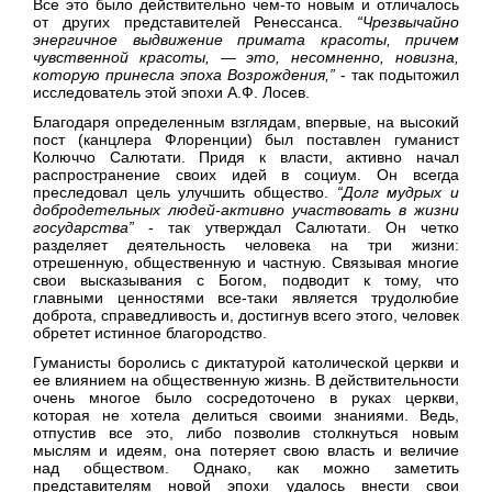
Все это было действительно чем-то новым и отличалось
от других представителей Ренессанса.
“Чрезвычайно
энергичное выдвижение примата красоты, причем
чувственной красоты, — это, несомненно, новизна,
которую принесла эпоха Возрождения,”
- так подытожил
исследователь этой эпохи А.Ф. Лосев.
Благодаря определенным взглядам, впервые, на высокий
пост (канцлера Флоренции) был поставлен гуманист
Колюччо Салютати. Придя к власти, активно начал
распространение своих идей в социум. Он всегда
преследовал цель улучшить общество.
“Долг мудрых и
добродетельных людей-активно участвовать в жизни
государства”
- так утверждал Салютати. Он четко
разделяет деятельность человека на три жизни:
отрешенную, общественную и частную. Связывая многие
свои высказывания с Богом, подводит к тому, что
главными ценностями все-таки является трудолюбие
доброта, справедливость и, достигнув всего этого, человек
обретет истинное благородство.
Гуманисты боролись с диктатурой католической церкви и
ее влиянием на общественную жизнь. В действительности
очень многое было сосредоточено в руках церкви,
которая не хотела делиться своими знаниями. Ведь,
отпустив все это, либо позволив столкнуться новым
мыслям и идеям, она потеряет свою власть и величие
над обществом. Однако, как можно заметить
представителям новой эпохи удалось внести свои