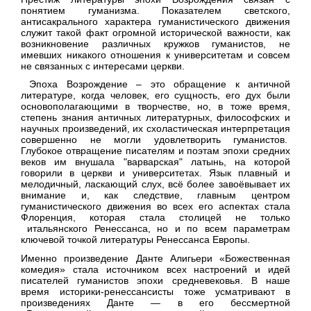
понятием гуманизма. Показателем светского,
антисакрального характера гуманистического движения
служит такой факт огромной исторической важности, как
возникновение различных кружков гуманистов, не
имевших никакого отношения к университетам и совсем
не связанных с интересами церкви.
Эпоха Возрождение – это обращение к античной
литературе, когда человек, его сущность, его дух были
основополагающими в творчестве, но, в тоже время,
степень знания античных литературных, философских и
научных произведений, их схоластическая интерпретация
совершенно не могли удовлетворить гуманистов.
Глубокое отвращение писателям и поэтам эпохи средних
веков им внушала "варварская" латынь, на которой
говорили в церкви и университетах. Язык плавный и
мелодичный, ласкающий слух, всё более завоёвывает их
внимание и, как следствие, главным центром
гуманистического движения во всех его аспектах стала
Флоренция, которая стала столицей не только
итальянского Ренессанса, но и по всем параметрам
ключевой точкой литературы Ренессанса Европы.
Именно произведение Данте Алигьери «Божественная
комедия» стала источником всех настроений и идей
писателей гуманистов эпохи средневековья. В наше
время историки-ренессансисты тоже усматривают в
произведениях Данте — в его бессмертной