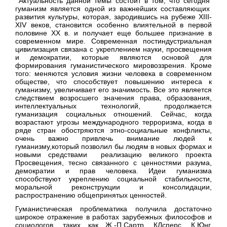
Актуальность данной темы состоит в том, что сегодня
гуманизм является одной из важнейших составляющих
развития культуры, которая, зародившись на рубеже XIII-
XIV веков, становится особенно влиятельной в первой
половине XX в. и получает еще большее признание в
современном мире. Современная постиндустриальная
цивилизация связана с укреплением науки, просвещения
и демократии, которые являются основой для
формирования гуманистического мировоззрения. Кроме
того: меняются условия жизни человека в современном
обществе, что способствует повышению интереса к
гуманизму, увеличивает его значимость. Все это является
следствием возросшего значения права, образования,
интеллектуальных технологий, продолжается
гуманизация социальных отношений. Сейчас, когда
возрастают угрозы международного терроризма, когда в
ряде стран обостряются этно-социальные конфликты,
очень важно привлечь внимание людей к
гуманизму,который позволил бы людям в новых формах и
новыми средствами реализацию великого проекта
Просвещения, тесно связанного с ценностями разума,
демократии и прав человека. Идеи гуманизма
способствуют укреплению социальной стабильности,
моральной реконструкции и консолидации,
распространению общепринятых ценностей.
Гуманистическая проблематика получила достаточно
широкое отражение в работах зарубежных философов и
социологов, таких как Ж.-П.Сартр, КЛсперс, К.Юнг,