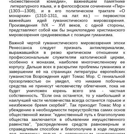
«Божественной комедии», важнейшем памятнике
литературного языка, и в философском сочинении «Пир»
(1303—1308), и в его политическом трактате «О
монархии» (1310-1311, на лат. яз.) — первоисток
важнейших идей гуманистического мировоззрения.
Произведения
IVX
–
XVI
веков, с одной стороны,
представляют собой как бы энциклопедию христианского
мировоззрения средневековья с позиции гуманизма.
Важной чертой гуманистического мировоззрения эпохи
Ренессанса следует признать антиклерикализм,
выражавшийся в резко критическом отношении к
профессиональным служителям католической церкви,
особенно к монахам, наиболее многочисленному ее
корпусу.
Дальше всех в раскрытии проблемы гуманизма и
завершении её на страницах литературы европейских
гуманистов Возрождения идёт Томас Мор. С гениальной
прозорливостью он увидел, что никакие побочные
средства не принесут человечеству облегчения, пока не
будет уничтожен корень всего зла - частная
собственность. "Если она останется, то у наибольшей и
наилучшей части человечества всегда останется горькое и
неизбежное бремя скорбей". Так приходит Томас Мор к
убеждению в необходимости переустройства самих основ
общественной жизни: "единственный путь к благополучию
общества заключается в объявлении имущественного
равенства", "распределение средств равномерным и
справедливым способом и благополучие в ходе людских
дел возможны только с совершенным уничтожением