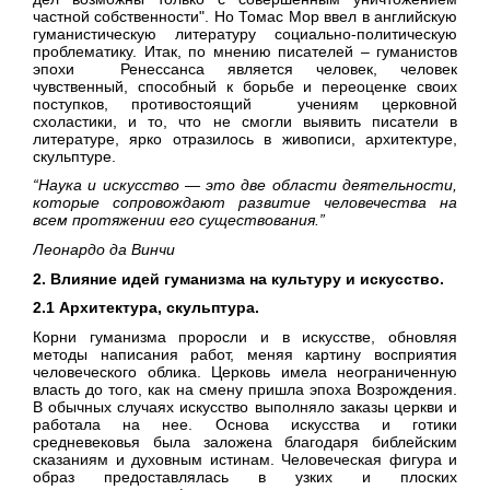
частной собственности". Но Томас Мор ввел в английскую
гуманистическую литературу социально-политическую
проблематику. Итак, по мнению писателей – гуманистов
эпохи Ренессанса является человек, человек
чувственный, способный к борьбе и переоценке своих
поступков, противостоящий учениям церковной
схоластики, и то, что не смогли выявить писатели в
литературе, ярко отразилось в живописи, архитектуре,
скульптуре.
“Наука и искусство — это две области деятельности,
которые сопровождают развитие человечества на
всем протяжении его существования.”
Леонардо да Винчи
2. Влияние идей гуманизма на культуру и искусство.
2.1 Архитектура, скульптура.
Корни гуманизма проросли и в искусстве, обновляя
методы написания работ, меняя картину восприятия
человеческого облика. Церковь имела неограниченную
власть до того, как на смену пришла эпоха Возрождения.
В обычных случаях искусство выполняло заказы церкви и
работала на нее. Основа искусства и готики
средневековья была заложена благодаря библейским
сказаниям и духовным истинам. Человеческая фигура и
образ предоставлялась в узких и плоских