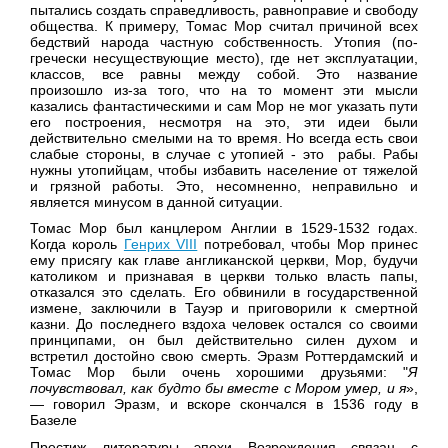
пытались создать справедливость, равноправие и свободу
общества. К примеру, Томас Мор считал причиной всех
бедствий народа частную собственность. Утопия (по-
гречески несуществующие место), где нет эксплуатации,
классов, все равны между собой. Это название
произошло из-за того, что на то момент эти мысли
казались фантастическими и сам Мор не мог указать пути
его построения, несмотря на это, эти идеи были
действительно смелыми на то время. Но всегда есть свои
слабые стороны, в случае с утопией - это рабы. Рабы
нужны утопийцам, чтобы избавить население от тяжелой
и грязной работы. Это, несомненно, неправильно и
является минусом в данной ситуации.
Томас Мор был канцлером Англии в 1529-1532 годах.
Когда король
Генрих VIII
потребовал, чтобы Мор принес
ему присягу как главе англиканской церкви, Мор, будучи
католиком и признавая в церкви только власть папы,
отказался это сделать. Его обвинили в государственной
измене, заключили в Тауэр и приговорили к смертной
казни. До последнего вздоха человек остался со своими
принципами, он был действительно силен духом и
встретил достойно свою смерть. Эразм Роттердамский и
Томас Мор были очень хорошими друзьями: "
Я
почувствовал, как будто бы вместе с Мором умер, и я
»,
— говорил Эразм, и вскоре скончался в 1536 году в
Базеле
Престиж литературы эпохи Возрождения связан с