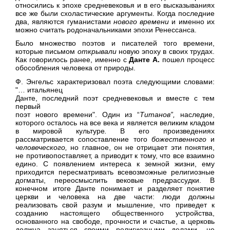
относились к эпохе средневековья и в его высказываниях
все же были схоластические аргументы. Когда последние
два, являются гуманистами
нового времени
и именно их
можно считать родоначальниками эпохи Ренессанса.
Было множество поэтов и писателей того времени,
которые письмом
открывали
новую эпоху в своих трудах.
Как говорилось ранее, именно с
Данте А.
пошел процесс
обособления человека от природы.
Ф. Энгельс характеризовал поэта следующими словами:
"… итальянец
Данте, последний поэт средневековья и вместе с тем
первый
поэт нового времени". Один из “
Титанов”,
наследие,
которого осталось на все века и является великим кладом
в мировой культуре
.
В его произведениях
рассматривается сопоставление того
божественного
и
человеческого,
но главное, он не отрицает эти понятия,
не противопоставляет, а приводит к тому, что все взаимно
едино. С появлением интереса к земной жизни, ему
приходится пересматривать всевозможные религиозные
догматы, переосмыслить вековые предрассудки. В
конечном итоге Данте понимает и разделяет понятие
церкви и человека на две части: люди должны
реализовать свой разум и мышление, что приведет к
созданию настоящего общественного устройства,
основанного на свободе, прочности и счастье, а церковь
должна заняться своими религиозными делами, не