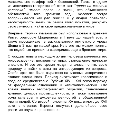
максимально комфортной и безопасной. Также, в одном
из источников говорится об этом как: “
право на счастье
человека”, имеет
право на жизнь, это объясняется
обстановкой того времени ведь, человек всегда
воспринимался как
раб божий,
и у людей появилась
необходимость выйти за рамки этого понятия, раскрыть
свою личность, найти свое предназначение в мире.
Впервые, термин гуманизма был использован в древнем
Риме, оратором Цицероном в I веке до нашей эры, а
также проскакивает в высказываниях египетского жреца
Шеши в 3 тыс. до нашей эры. Из этого мы можем понять,
что подобные принципы зародились еще в Древнем мире.
С каждым новым периодом жизни человека менялось его
мировоззрение, восприятие мира, становление личности
в целом. И все это время люди пытались понять свою
природу и найти ответы на интересующие их вопросы.
Особо ярко это было выражено на главных исторических
этапах: смена эпох. Период охватывает классическое и
позднее средневековье. Рубежи XIV – XVI веков переход
от феодальных отношений к капиталистическим. Это
время великих географических открытий, становление
крупных центров промышленности, а также повышение
роли культуры и духовных ценностей в общественной
жизни людей. Со второй половины XV века вплоть до XVII
века в странах Европы получают дальнейшее свое
развитие наука и просвещение.