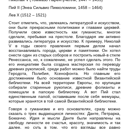
Пий II
(Энеа Сильвио Пикколомини, 1458 – 1464)
Лев X
(1512 – 1521)
Стоит отметить, что, увлекаясь литературой и искусством,
они были прекрасными политиками и главами церквей.
Получили свою известность как гуманисты, многое
сделали, пребывая на престоле. Благодаря им активно
развивались литература и искусство. К примеру, Николай
V в годы своего правления первым делом начал
восстанавливать города, церкви и памятники. Он хотел
снести один из старых соборов и построить новый-в стиле
Ренессанса, но, к сожалению, не успел сделать этого. По
его инициативе была создана мастерская по переводу
древних рукописей, среди работ можно было найти труды
Геродота, Полибия, Ксенофонта. Но главным его
достижением было основание известной Византийской
библиотеки. На всей территории Европы, по крупицам
собирали старинные рукописи, древние фолианты и
помещали в папскую библиотеку. А вот Пий стал
единственным папой, оставившим после себя мемуары,
которые хранятся в той самой Византийской библиотеке.
Говоря о гуманизме и его основателях, сразу можно
сказать о трех выдающихся личностях: Данте, Петрарка,
Боккаччо. Идея и мысли Данте были направлены на
свободу личности ее счастья, красоту, значимость и так
далее, но суть в том, что его взгляды все равно