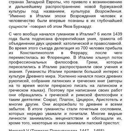
странах Западной Европы, что привело к возникновению
и дальнейшему распространению новой буржуазной
культуры под названием,
культура Возрождения
.
“Именно в Италии эпохи Возрождения человек и
человечество были впервые познаны в их глубочайшей
.”
сущности
-говорил об этом Яков Бурхардт.
С чего вообще начался гуманизм в Италии? 6 июля 1439
года была подписана флорентийская уния, грамота об
объединении двух церквей: католической и православной.
Во время этого съезда делегация из 700 человек прибыла
из Константинополя в Феррару, после чего
переместилась во Флоренцию. В Италию хлынул поток
профессиональных философов. Греки, которые
переселились в Италию распространяли свои учения и
знания. Гуманисты Италии проявили большой интерес к
культуре Древнего мира. Усиленно начался поиск древних
рукописей, собрание латинских и греческих книг (авторы
на то время могли прекрасно писать на латинском и
греческом языках). Поэтому при написании своих работ
они обращались к греческой и римской философии к
таким деятелям: Сократ, Платон, Цицерон, Аристотель и
многие другие. Они
возрождали
то древнее и всеми
забытое. В итоге гуманисты стали почетным сословием,
которых нередко уважали и почитали. Многие видные
личности занимались меценатством и обогащали их,
кроме того, некоторые из них занимали папский престол:
Николай V (Томмазо Парентучелли, 1447 – 1455)