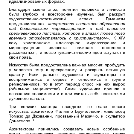
идеализированных формах.
Благодаря смене эпох, понятия человека и личности
были глубоко и всесторонне изучены, был раскрыт
художественно-эстетический аспект. Гуманизм
представился как:
«торжество светского образования
над богословским мировоззрением и над властью
средневекового папства, которое в глазах людей того
времени отождествлялось с христианством».
К XIV
веку христианское иллюзорное мировоззрение и
мироощущение человека начинает постепенно
рассеиваться, и новые гуманистические идеи вступают в
свои права.
Искусству была предоставлена важная миссия: пробудить
у человека тягу к прекрасному и раскрыть истинную
красоту. Если раньше художники и скульпторы не
воспринимались в серьез и относились к группе
ремесленников, то в этот период спрос на них вырос
(обильное меценатство). Сами художники пришли к
осознанию значимости и стали считать себя носителями
духовного начала.
Три великих мастера находятся во главе нового
искусства: архитектор Филиппо Брунеллески, живописец
Томазо ди Джованни, прозванный Мазаччо, и скульптор
Донателло. *
Архитекторы принялись создавать новые особенные
стили, категорически отвергая средневековую готику