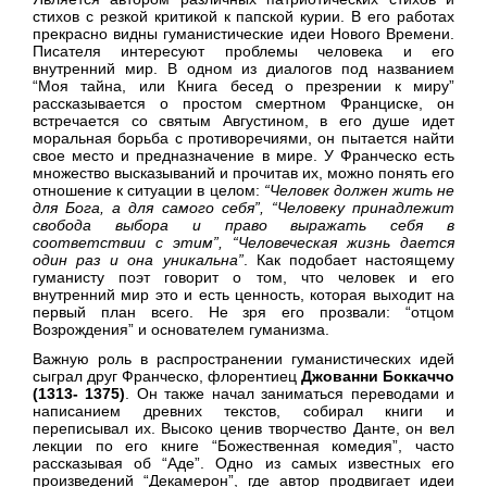
стихов с резкой критикой к папской курии. В его работах
прекрасно видны гуманистические идеи Нового Времени.
Писателя интересуют проблемы человека и его
внутренний мир. В одном из диалогов под названием
“Моя тайна, или Книга бесед о презрении к миру”
рассказывается о простом смертном Франциске, он
встречается со святым Августином, в его душе идет
моральная борьба с противоречиями, он пытается найти
свое место и предназначение в мире. У Франческо есть
множество высказываний и прочитав их, можно понять его
отношение к ситуации в целом:
“Человек должен жить не
для Бога, а для самого себя”, “Человеку принадлежит
свобода выбора и право выражать себя в
соответствии с этим”, “Человеческая жизнь дается
один раз и она уникальна”
. Как подобает настоящему
гуманисту поэт говорит о том, что человек и его
внутренний мир это и есть ценность, которая выходит на
первый план всего. Не зря его прозвали: “отцом
Возрождения” и основателем гуманизма.
Важную роль в распространении гуманистических идей
сыграл друг Франческо, флорентиец
Джованни Боккаччо
(1313- 1375)
. Он также начал заниматься переводами и
написанием древних текстов, собирал книги и
переписывал их. Высоко ценив творчество Данте, он вел
лекции по его книге “Божественная комедия”, часто
рассказывая об “Аде”. Одно из самых известных его
произведений “Декамерон”, где автор продвигает идеи