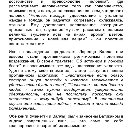
достоинстве и превосходстве человека", где
рассматривает человеческое тело как совершенство,
описывая его, и находит наслаждение во всем, что делает
человек. “Человек находит удовольствие в утолении
жажды и голода, он радуется, согреваясь, охлаждаясь,
отдыхая. Ему доставляет наслаждение созерцание
прекрасных тел, слушание музыки, рассказы о великих
деяниях, вкушение яств на пирах, аромат цветов,
прикосновение к новейшим вещам” - он поистине
восторгается этим.
Идею наслаждения продолжает Лоренцо Валла, они
вдвоем стали противниками религиозным понятиям
воздержания. В своем трактате: "Об истинном и ложном
благе" он расписывает все виды наслаждения человека.
Уделяя этому свое внимание, автор выступает явным
противником аскетизма:
“…наслаждение есть благо,
которое ищут повсюду и которое заключается в
удовольствии души и тела", "Поистине - во имя богов и
людей - зачем нужны воздержания, умеренность,
сдержанность, если не постольку, поскольку они
относятся к чему-нибудь полезному? В противном
случае это вещь прискорбная, мерзкая и почти всегда
болезненная...”
Обе книги (Манетти и Валлы) были занесены Ватиканом в
индекс запрещенных книг — это само по себе
красноречиво говорит об их значимости.