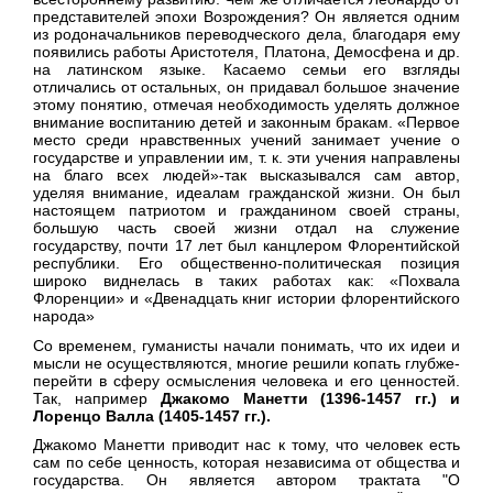
представителей эпохи Возрождения? Он является одним
из родоначальников переводческого дела, благодаря ему
появились работы Аристотеля, Платона, Демосфена и др.
на латинском языке. Касаемо семьи его взгляды
отличались от остальных, он придавал большое значение
этому понятию, отмечая необходимость уделять должное
внимание воспитанию детей и законным бракам. «Первое
место среди нравственных учений занимает учение о
государстве и управлении им, т. к. эти учения направлены
на благо всех людей»-так высказывался сам автор,
уделяя внимание, идеалам гражданской жизни. Он был
настоящем патриотом и гражданином своей страны,
большую часть своей жизни отдал на служение
государству, почти 17 лет был канцлером Флорентийской
республики. Его общественно-политическая позиция
широко виднелась в таких работах как: «Похвала
Флоренции» и «Двенадцать книг истории флорентийского
народа»
Со временем, гуманисты начали понимать, что их идеи и
мысли не осуществляются, многие решили копать глубже-
перейти в сферу осмысления человека и его ценностей.
Так, например
Джакомо Манетти (1396-1457 гг.) и
Лоренцо Валла (1405-1457 гг.).
Джакомо Манетти приводит нас к тому, что человек есть
сам по себе ценность, которая независима от общества и
государства. Он является автором трактата "О