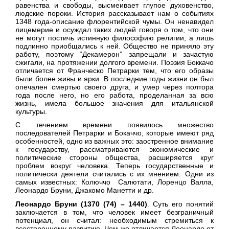
равенства и свободы, высмеивает глупое духовенство,
людские пороки. История рассказывает нам о событиях
1348 года-описание флорентийской чумы. Он ненавидел
лицемерие и осуждал таких людей говоря о том, что они
не могут постичь истинную философию религии, а лишь
подлинно приобщались к ней. Общество не приняло эту
работу, поэтому “Декамерон” запрещали и зачастую
сжигали, на протяжении долгого времени. Поэзия Боккачо
отличается от Франческо Петрарки тем, что его образы
были более живы и ярки. В последние годы жизни он был
опечален смертью своего друга, и умер через полтора
года после него, но его работа, проделанная за всю
жизнь, имела большое значения для итальянской
культуры.
С течением времени появилось множество
последователей Петрарки и Бокаччо, которые имеют ряд
особенностей, одно из важных это: заостренное внимание
к государству, рассматриваются экономические и
политические стороны общества, расширяется круг
проблем вокруг человека. Теперь государственные и
политически деятели считались с их мнением. Одни из
самых известных: Колюччо Салютати, Лоренцо Валла,
Леонардо Бруни, Джакомо Манетти и др.
Леонардо Бруни (1370 (74) – 1440)
. Суть его понятий
заключается в том, что человек имеет безграничный
потенциал, он считал: необходимым стремиться к
всестороннему развитию. Чем же отличается Леонардо от