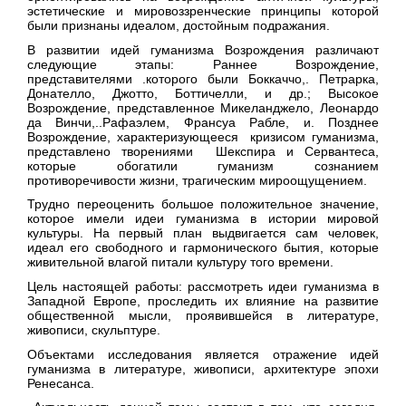
эстетические и мировоззренческие принципы которой
были признаны идеалом, достойным подражания.
В развитии идей гуманизма Возрождения различают
следующие этапы: Раннее Возрождение,
представителями .которого были Боккаччо,. Петрарка,
Донателло, Джотто, Боттичелли, и др.; Высокое
Возрождение, представленное Микеланджело, Леонардо
да Винчи,..Рафаэлем, Франсуа Рабле, и. Позднее
Возрождение, характеризующееся кризисом гуманизма,
представлено творениями Шекспира и Сервантеса,
которые обогатили гуманизм сознанием
противоречивости жизни, трагическим мироощущением.
Трудно переоценить большое положительное значение,
которое имели идеи гуманизма в истории мировой
культуры. На первый план выдвигается сам человек,
идеал его свободного и гармонического бытия, которые
живительной влагой питали культуру того времени.
Цель настоящей работы: рассмотреть идеи гуманизма в
Западной Европе, проследить их влияние на развитие
общественной мысли, проявившейся в литературе,
живописи, скульптуре.
Объектами исследования является отражение идей
гуманизма в литературе, живописи, архитектуре эпохи
Ренесанса.