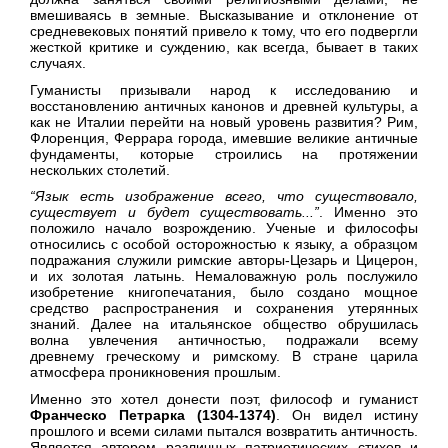
вмешиваясь в земные. Высказывание и отклонение от
средневековых понятий привело к тому, что его подвергли
жесткой критике и суждению, как всегда, бывает в таких
случаях.
Гуманисты призывали народ к исследованию и
восстановлению античных канонов и древней культуры, а
как не Италии перейти на новый уровень развития? Рим,
Флоренция, Феррара города, имевшие великие античные
фундаменты, которые строились на протяжении
нескольких столетий.
“Язык есть изображение всего, что существовало,
существует и будет существовать...”
. Именно это
положило начало возрождению. Ученые и философы
относились с особой осторожностью к языку, а образцом
подражания служили римские авторы-Цезарь и Цицерон,
и их золотая латынь. Немаловажную роль послужило
изобретение книгопечатания, было создано мощное
средство распространения и сохранения утерянных
знаний. Далее на итальянское общество обрушилась
волна увлечения античностью, подражали всему
древнему греческому и римскому. В стране царила
атмосфера проникновения прошлым.
Именно это хотел донести поэт, философ и гуманист
Франческо Петрарка (1304-1374)
. Он видел истину
прошлого и всеми силами пытался возвратить античность.
Является автором различных патриотических стихов и