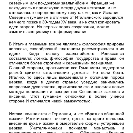
северным или по-другому заальпийским. Франция же
находилась в промежутке между двумя истоками, и не
относилась к определенному типу так же, как и Испания.
Северный гуманизм в отличие от Итальянского зародился
немного позже к 30-годам XV века, и не стал копировать
идеи второго. На первых порах созревания, можно
заметить специфику его формирования.
В Италии главными все же являлась философия природы
человека, своеобразный платонизм рассматривался в их
идеях. Когда основу заальпийского Ренессанса
составляли: логика, философия государства и права, он
отличался более строгими и серьезными позициями.
С одной стороны, практически все Гуманисты подвергали
резкой критике католические догматы. Но если брать
Италию, то здесь лишь высмеивали и обличали пороки
церкви, когда в других странах усердно занимались
вопросами духовенства, критиковали его и вносили новые
методы понимания и восприятия Священных законов и
писаний. Этот гуманизм относился к более ученой
стороне И отличался некой замкнутостью.
Истоки начинаются с Германии, и ее «Братьев общинной
жизни». Религиозное течение, целью которого являлось
внесение духа и жизни в омертвелые формы устаревшей
церкви. Учителя-монахи покидали монастырь и
распространяли свое житие. Общество «Братьев