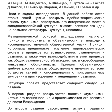
Ф.Ницше, М.Хайдеггер, А.Швейцер, Х.Ортега -и - Гассет,
Д.Хаксли, П.Тейяр де Шарден, А.Печчеи, Э.Трельч и др.
Цели и задачи исследования. В данной работе автор
ставит своей целью раскрыть идейно-теоретические
основы гуманизма, определить его историческое место в
западноевропейской культуре, выявить влияние его идей
на развитие литературы, культуры, живописи.
Методологической основой исследования являются
принципы историзма и объективности в подходе к
исследованию явлений общественной жизни. Принцип
историзма предполагает изучение мировоззренческих
систем в процессе их возникновения, становления и
развития, а также учет взаимодействия в этом процессе
как общих закономерностей истории, так и своеобразных
конкретных обстоятельств. Принцип объективности
требует рассматривать общественные явления во всем
богатстве связей и опосредовании с присущими ему
внутренним противоречием и тенденциями развития.
Структура проекта представляет содержит следующие
разделы:
В первом разделе раскрывается понятие «гуманизм»,
истоки его возникновения и прослеживается его развитие
до эпохи Возрождения.
Во втором разделе рассмотрены аспекты развития