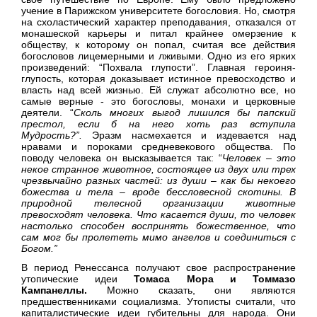
учение в Парижском университете богословия. Но, смотря
на схоластический характер преподавания, отказался от
монашеской карьеры и питал крайнее омерзение к
обществу, к которому он попал, считая все действия
богословов лицемерными и лживыми. Одно из его ярких
произведений: “Похвала глупости”. Главная героиня-
глупость, которая доказывает истинное превосходство и
власть над всей жизнью. Ей служат абсолютно все, но
самые верные - это богословы, монахи и церковные
деятели. “
Сколь многих выгод лишился бы папский
престол, если б на него хоть раз вступила
Мудрость?”.
Эразм насмехается и издевается над
нравами и пороками средневекового общества. По
поводу человека он высказывается так: “
Человек – это
некое странное животное, состоящее из двух или трех
чрезвычайно разных частей: из души – как бы некоего
божества и тела – вроде бессловесной скотины. В
природной телесной организации животные
превосходят человека. Что касается души, то человек
настолько способен воспринять божественное, что
сам мог бы пролететь мимо ангелов и соединиться с
Богом.”
В период Ренессанса получают свое распространение
утопические идеи
Томаса Мора и Томмазо
Кампанеллы.
Можно сказать, они являются
предшественниками социализма. Утописты считали, что
капиталистические идеи губительны для народа. Они