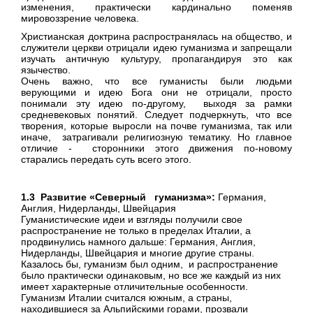
изменения, практически кардинально поменяв
мировоззрение человека.
Христианская доктрина распространялась на общество, и
служители церкви отрицали идею гуманизма и запрещали
изучать античную культуру, пропагандируя это как
язычество.
Очень важно, что все гуманисты были людьми
верующими и идею Бога они не отрицали, просто
понимали эту идею по-другому, выходя за рамки
средневековых понятий. Следует подчеркнуть, что все
творения, которые выросли на почве гуманизма, так или
иначе, затрагивали религиозную тематику. Но главное
отличие - сторонники этого движения по-новому
старались передать суть всего этого.
1.3 Развитие «Северный гуманизма»:
Германия,
Англия, Нидерланды, Швейцария
Гуманистические идеи и взгляды получили свое
распространение не только в пределах Италии, а
продвинулись намного дальше: Германия, Англия,
Нидерланды, Швейцария и многие другие страны.
Казалось бы, гуманизм был одним, и распространение
было практически одинаковым, но все же каждый из них
имеет характерные отличительные особенности.
Гуманизм Италии считался южным, а страны,
находившиеся за Альпийскими горами, прозвали