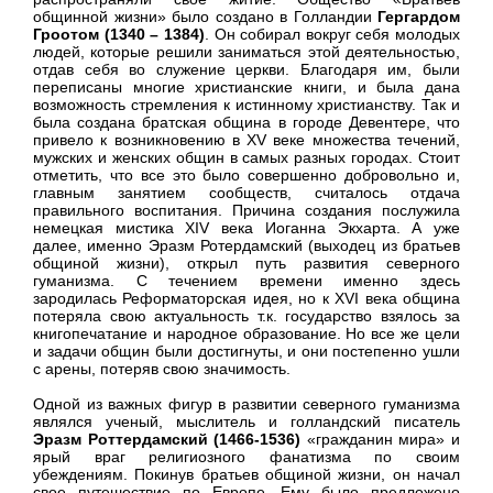
общинной жизни» было создано в Голландии
Гергардом
Гроотом (1340 – 1384)
. Он собирал вокруг себя молодых
людей, которые решили заниматься этой деятельностью,
отдав себя во служение церкви. Благодаря им, были
переписаны многие христианские книги, и была дана
возможность стремления к истинному христианству. Так и
была создана братская община в городе Девентере, что
привело к возникновению в XV веке множества течений,
мужских и женских общин в самых разных городах. Стоит
отметить, что все это было совершенно добровольно и,
главным занятием сообществ, считалось отдача
правильного воспитания. Причина создания послужила
немецкая мистика XIV века Иоганна Экхарта. А уже
далее, именно Эразм Ротердамский (выходец из братьев
общиной жизни), открыл путь развития северного
гуманизма. С течением времени именно здесь
зародилась Реформаторская идея, но к XVI века община
потеряла свою актуальность т.к. государство взялось за
книгопечатание и народное образование. Но все же цели
и задачи общин были достигнуты, и они постепенно ушли
с арены, потеряв свою значимость.
Одной из важных фигур в развитии северного гуманизма
являлся ученый, мыслитель и голландский писатель
Эразм Роттердамский (1466-1536)
«гражданин мира» и
ярый враг религиозного фанатизма по своим
убеждениям. Покинув братьев общиной жизни, он начал
свое путешествие по Европе. Ему было предложено