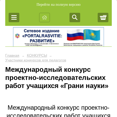
Перейти на полную версию
Корз
Главная
КОНКУРСЫ
→
→
Участники конкурсов для педагогов
Международный конкурс
проектно-исследовательских
работ учащихся «Грани науки»
Международный конкурс проектно-
исследовательских работ учащихся