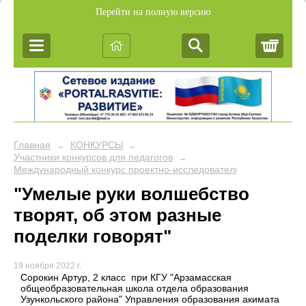
Перейти на полную версию
Корз
Главная
КОНКУРСЫ
→
→
Участники конкурсов для педагогов
→
Международный конкурс проектно-исследовательских работ уч
"Умелые руки волшебство
творят, об этом разные
поделки говорят"
19 ноября 2022 г.
Сорокин Артур, 2 класс при КГУ "Арзамасская
общеобразовательная школа отдела образования
Узункольского района" Управления образования акимата