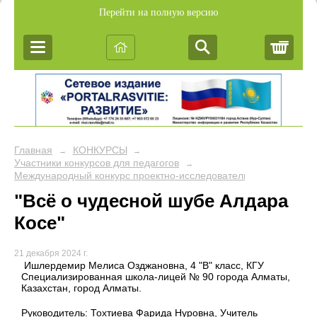
Перейти на полную версию
Корз
Главная
КОНКУРСЫ
→
→
Участники конкурсов для педагогов
→
Международный конкурс проектно-исследовательских работ уч
"Всё о чудесной шубе Алдара
Косе"
21 декабря 2024 г.
Ишлердемир Мелиса Озджановна, 4 "В" класс, КГУ
Специализированная школа-лицей № 90 города Алматы,
Казахстан, город Алматы.
Руководитель: Тохтиева Фарида Нуровна, Учитель