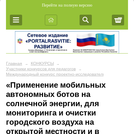
Перейти на полную версию
Корз
Главная
КОНКУРСЫ
→
→
Участники конкурсов для педагогов
→
Международный конкурс проектно-исследовательских работ уч
«Применение мобильных
автономных ботов на
солнечной энергии, для
мониторинга и очистки
городского воздуха на
открытой местности и в