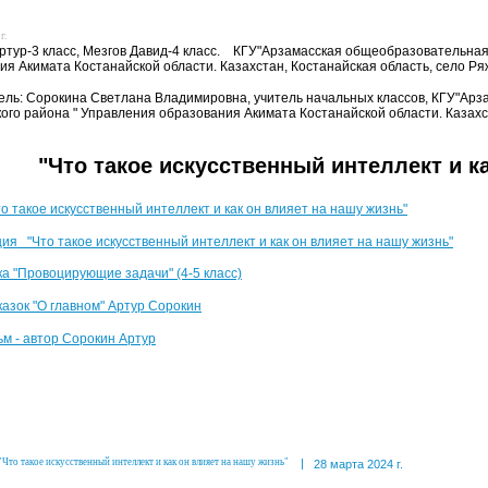
г.
ртур-3 класс, Мезгов Давид-4 класс. КГУ"Арзамасская общеобразовательная
ия Акимата Костанайской области. Казахстан, Костанайская область, село 
ель: Сорокина Светлана Владимировна, учитель начальных классов, КГУ"Ар
кого района " Управления образования Акимата Костанайской области. Казах
"Что такое искусственный интеллект и к
о такое искусственный интеллект и как он влияет на нашу жизнь"
ия "Что такое искусственный интеллект и как он влияет на нашу жизнь"
а "Провоцирующие задачи" (4-5 класс)
казок "О главном" Артур Сорокин
м - автор Сорокин Артур
|
"Что такое искусственный интеллект и как он влияет на нашу жизнь"
28 марта 2024 г.