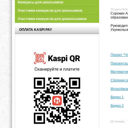
Конкурсы для школьников
28 марта 2024 
Участники конкурсов для школьников
Сорокин А
образован
Участники конкурсов для дошкольников
Руководит
ОПЛАТА KASPI PAY
Узункольс
Проект "Чт
Презентац
Математик
Сборник с
Мультфиль
Видео 1
Видео 2
Источник: