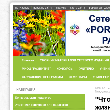
на главную
поиск по сайту
корзина
карта сайта
версия для сла
Главная
СБОРНИК МАТЕРИАЛОВ СЕТЕВОГО ИЗДАНИЯ «
МИОЦ "РАЗВИТИЕ"
КОНКУРСЫ
УЧИТЕЛЮ
УЧЕНИ
ОБУЧАЮЩИЕ ПРОГРАММЫ
СЕМИНАРЫ
УНИВЕРСИ
Главная
→
НАВИГАЦИЯ
Международ
"Что
Конкурсы для педагогов
Участники конкурсов для педагогов
жиз