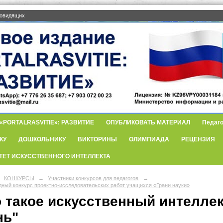
бовидящих
PORTALRASVITIE»: РАЗВИТИЕ
ОПУБЛИКОВАТЬ МАТЕРИАЛ
Педаго
КУ
ДОШКОЛЬНИКУ
ВИКТОРИНЫ
ОЛИМПИАДА
РЕЦЕНЗИЯ
ТЕТ ИСКУССТВЕННОГО ИНТЕЛЛЕКТА
КОНКУРСЫ
→
Участники конкурсов для педагогов
→
ный конкурс проектно-исследовательских работ учащихся «Грани науки»
 такое искусственный интеллек
нь"