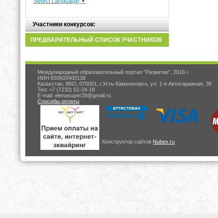
Select Language
▼
Участники конкурсов:
ПРЕДВАРИТЕЛЬНЫЙ СПИСОК УЧАСТНИКОВ
Международный образовательный портал "Развитие", 2016 г.
ИИН 650603400138
Казахстан, ВКО, 070001, г.Усть-Каменогорск, ул. 1-я Автогаражная, 36
Тел: +7 (7232) 51-24-18
E-mail: elenasuper28@gmail.ru
Способы оплаты
Конструктор сайтов
Nubex.ru