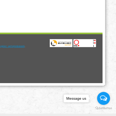
.
Message us