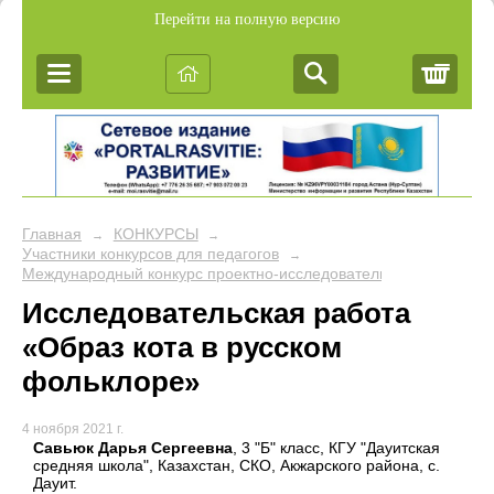
Перейти на полную версию
Корз
Главная
КОНКУРСЫ
→
→
Участники конкурсов для педагогов
→
Международный конкурс проектно-исследовательских работ уч
Исследовательская работа
«Образ кота в русском
фольклоре»
4 ноября 2021 г.
Савьюк Дарья Сергеевна
, 3 "Б" класс, КГУ "Дауитская
средняя школа", Казахстан, СКО, Акжарского района, с.
Дауит.