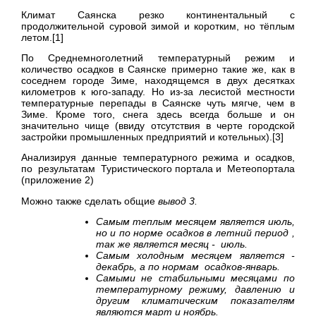
Климат Саянска резко континентальный с
продолжительной суровой зимой и коротким, но тёплым
летом.[1]
По Среднемноголетний температурный режим и
количество осадков в Саянске примерно такие же, как в
соседнем городе Зиме, находящемся в двух десятках
километров к юго-западу. Но из-за лесистой местности
температурные перепады в Саянске чуть мягче, чем в
Зиме. Кроме того, снега здесь всегда больше и он
значительно чище (ввиду отсутствия в черте городской
застройки промышленных предприятий и котельных).[3]
Анализируя данные температурного режима и осадков,
по результатам Туристического портала и Метеопортала
(приложение 2)
Можно также сделать общие
вывод 3.
Самым теплым месяцем является июль,
но и по норме осадков в летний период ,
так же является месяц - июль.
Самым холодным месяцем является -
декабрь, а по нормам осадков-январь.
Самыми не стабильными месяцами по
температурному режиму, давлению и
другим климатическим показателям
являются март и ноябрь.