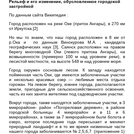
Рельеф и его изменение, обусловленное городской
застройкой
По данным сайта Википедия :
Город расположен на реке Оке (приток Ангары), в 270 км
от Иркутска.[2]
Но мы то знаем, что наш город расположен в 8 км от
р.Ока и
по данным Винокурова М.А. , кандидата
географических наук [3], Саянск расположен на правом
берегу многоводной Оки (левого притока Ангары), на
возвышенности (примерно 100 м над уровнем реки), в
лесистой местности, на высоте 548 м над уровнем моря.
Город окружен сосновым лесом. К западу находится
пойменная часть Оки, где имеются заболоченные участки
и несколько красивых озер — любимые места отдыха
горожан. На левом берегу, южнее города, располагаются
земли, пригодные для сельскохозяйственного освоения,
часть из них занята жителями под садоводческие участки.
Вокруг города, также находятся заболоченные участки, в 3
микрорайоне- район «Погореловая деревня», в районе
городской больницы 4 микрорайон и в 11 и 6
микрорайонах, а также за 7 микрорайоном были болота и
озеро, которое последние года пересыхает и меняют
природный ландшафт и в то же время низменные части
нашего города заболачиваются № 2,5,6,7 (приложение 1)