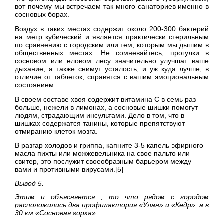
вот почему мы встречаем так много санаториев именно в
сосновых борах.
Воздух в таких местах содержит около 200-300 бактерий
на метр кубический и является практически стерильным
по сравнению с городским или тем, которым мы дышим в
общественных местах. Не сомневайтесь, прогулки в
сосновом или еловом лесу значительно улучшат ваше
дыхание, а также снимут усталость, и уж куда лучше, в
отличие от таблеток, справятся с вашим эмоциональным
состоянием.
В своем составе хвоя содержит витамина С в семь раз
больше, нежели в лимонах, а сосновые шишки помогут
людям, страдающим инсультами. Дело в том, что в
шишках содержатся танины, которые препятствуют
отмиранию клеток мозга.
В разгар холодов и гриппа, капните 3-5 капель эфирного
масла пихты или можжевельника на свое пальто или
свитер, это послужит своеобразным барьером между
вами и противными вирусами.[5]
Вывод 5.
Этим и объясняется , то что рядом с городом
расположились два профилактория «Улан» и «Кедр», а в
30 км «Сосновая горка».