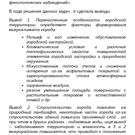
фенологических наблюдений» .
В ходе решения данных задач , я сделала выводы:
Вывод 1. Перечисленные особенности городской
территории определяют факторы формирования
микроклимата города:
Рельеф и его изменение, обусловленное
городской застройкой;
Климатические условия и различие
теплофизических свойств поверхностей
элементов городской застройки и природного
окружения;
Искусственные потоки тепла и снижение
испарения из-за асфальтовых покрытий и
зарегулированности стока атмосферных
осадков;
загрязнение воздуха;
резкое уменьшение площади поверхности с
растительным покровом и естественной
почвой и др.
Вывод 2. Строительство города повлияло на
природный ландшафт, некоторые части города из-за
строительства зданий повысили приземный слой , но
при этом в других районах , подземные воды, ищя выход
– заболачивают территорию и влажность в 3 и 2
микрорайонах повышается, что приводит к понижению