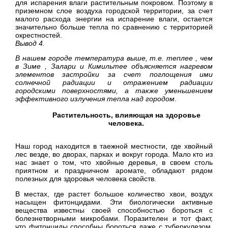
для испарения влаги растительным покровом. Поэтому в
приземном слое воздуха городской территории, за счет
малого расхода энергии на испарение влаги, остается
значительно больше тепла по сравнению с территорией
окрестностей.
Вывод 4.
В нашем городе температура выше, т.е. теплее , чем
в Зиме , Залари и Кимильтее объясняется нагревом
элементов застройки за счет поглощения ими
солнечной радиации и отражением радиации
городскими поверхностями, а также уменьшением
эффективного излучения тепла над городом.
Растительность, влияющая на здоровье
человека.
Наш город находится в таежной местности, где хвойный
лес везде, во дворах, парках и вокруг города. Мало кто из
нас знает о том, что хвойные деревья, в своем столь
приятном и праздничном аромате, обладают рядом
полезных для здоровья человека свойств.
В местах, где растет большое количество хвои, воздух
насыщен фитонцидами. Эти биологически активные
вещества известны своей способностью бороться с
болезнетворными микробами. Поразителен и тот факт,
что фитонциды способны бороться даже с туберкулезом,