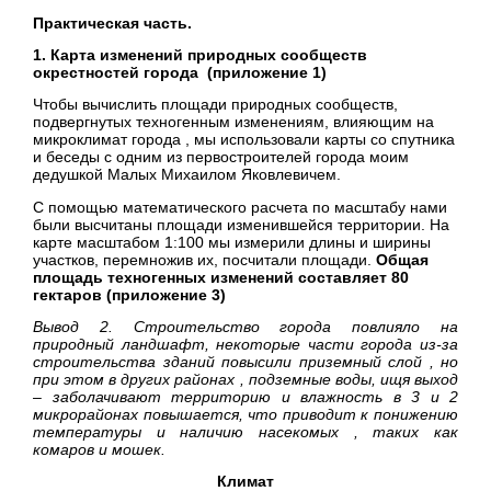
Практическая часть.
1.
Карта изменений природных сообществ
окрестностей города (приложение 1)
Чтобы вычислить площади природных сообществ,
подвергнутых техногенным изменениям, влияющим на
микроклимат города , мы использовали карты со спутника
и беседы с одним из первостроителей города моим
дедушкой Малых Михаилом Яковлевичем.
С помощью математического расчета по масштабу нами
были высчитаны площади изменившейся территории. На
карте масштабом 1:100 мы измерили длины и ширины
участков, перемножив их, посчитали площади.
Общая
площадь техногенных изменений составляет 80
гектаров (приложение 3)
Вывод 2. Строительство города повлияло на
природный ландшафт, некоторые части города из-за
строительства зданий повысили приземный слой , но
при этом в других районах , подземные воды, ищя выход
– заболачивают территорию и влажность в 3 и 2
микрорайонах повышается, что приводит к понижению
температуры и наличию насекомых , таких как
комаров и мошек.
Климат