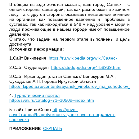
В общем выводе хочется сказать, наш город
Саянск – с
одной стороны санаторий, так как расположен в хвойном
лесу, а с другой стороны оказывает негативное влияние
на организм, как повышенное давление и проблемы в
суставах, так как находиться в 548 м над уровнем моря и
люди проживающие в нашем городе имеют повышенное
давление.
Считаю, что задачи на первом этапе выполнены и цель
достигнута.
Источники информации:
1.Сайт Википедия
https://ru.wikipedia.org/wiki/Саянск
2.Сайт Студопедия
https://studopedia.org/4-58939.html
3.Сайт Иркипедия ,статья Саянск // Винокуров М.А.,
Суходолов А.П. Города Иркутской области
http://irkipedia.ru/content/sayansk_vinokurov_ma_suhodolov_ap_
4.
Туристический портал
http://svali.ru/catalog~73~30509~index.htm
5. сайт ПриветСовет
https://privet-
sovet.ru/heal/blagotvornoe-vliyanie-hvoi-na-organizm-
cheloveka
ПРИЛОЖЕНИЕ
СКАЧАТЬ