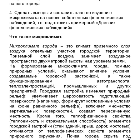
нашего города
4. Сделать выводы и составить план по изучению
микроклимата на основе собственных фенологических
наблюдений, т.е. подготовить примерный «Дневник
фенологических наблюдений».
Что такое микроклимат.
Микроклимат города
– это климат приземного слоя
воздуха отдельных участков городской территории.
Приземной слой воздуха занимает воздушное
пространство двухметровой высоты над уровнем земли.
На формирование микроклимата города, помимо
природных условий, оказывают влияние условия,
создаваемые городской застройкой, а также
функционированием автотранспорта,
теплоэлектростанций, промышленных и других
предприятий. Городская застройка изменяет природный
рельеф: увеличивает шероховатость подстилающей
поверхности (например, формирует котловинные условия
на фоне равнинного рельефа), включает множество
вертикальных поверхностей, создает пересеченную
местность. Кроме того, теплофизические свойства
(теплоемкость и отражательная способность) элементов
городской застройки (стен зданий, крыш, дорог, мостовых)
отличаются от теплофизических свойств элементов
природного окружения. Почва города скрыта под