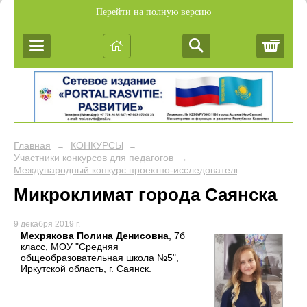
Перейти на полную версию
Корз
Главная
КОНКУРСЫ
→
→
Участники конкурсов для педагогов
→
Международный конкурс проектно-исследовательских работ уч
Микроклимат города Саянска
9 декабря 2019 г.
Мехрякова Полина Денисовна
, 7б
класс, МОУ "Средняя
общеобразовательная школа №5",
Иркутской область, г. Саянск.