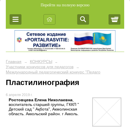
Перейти на полную версию
Корз
Главная
КОНКУРСЫ
→
→
Участники конкурсов для педагогов
→
Международный педагогический конкурс "Педагогика творчества
Пластилинография
6 апреля 2019 г.
Ростовцева Елена Николаевна
,
воспитатель старшей группы, ГККП "
Детский сад " Ақбота", Акмолинская
область. Аккольский район. г Акколь.