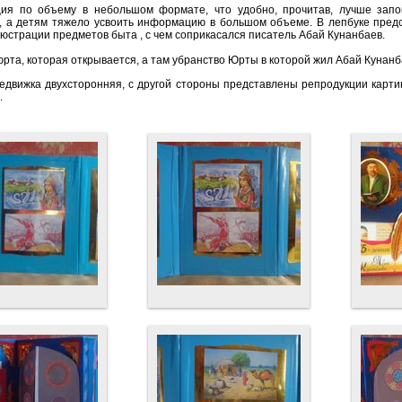
я по объему в небольшом формате, что удобно, прочитав, лучше запом
, а детям тяжело усвоить информацию в большом объеме. В лепбуке пред
люстрации предметов быта , с чем соприкасался писатель Абай Кунанбаев.
юрта, которая открывается, а там убранство Юрты в которой жил Абай Кунанб
едвижка двухсторонняя, с другой стороны представлены репродукции картин
.