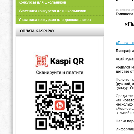
Конкурсы для школьников
16 февраля 20
Участники конкурсов для школьников
Голяшова
Участники конкурсов для дошкольников
«П
ОПЛАТА KASPI PAY
«Папка – 
Биографи
Абай Кунан
Родился И
детстве от
Получил 
(русской,
культур. О
Среди сти
как новат
несколько
«Черное с
великий п
Папка пер
Информаци