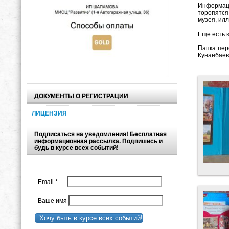
Информаци
торопятся
музея, ил
Еще есть 
Папка пер
Кунанбаев
ДОКУМЕНТЫ О РЕГИСТРАЦИИ
ЛИЦЕНЗИЯ
Подписаться на уведомления! Бесплатная
информационная рассылка. Подпишись и
будь в курсе всех событий!
Email
*
Ваше имя
Хочу быть в курсе всех событий!