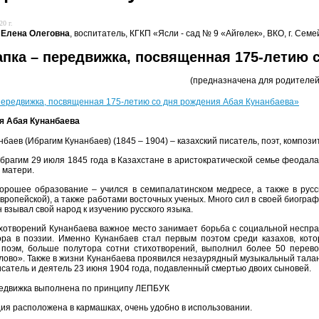
20 г.
 Елена Олеговна
, воспитатель, КГКП «Ясли - сад № 9 «Айгөлек», ВКО, г. Семе
апка – передвижка, посвященная 175-летию 
(предназначена для родителей
передвижка, посвященная 175-летию со дня рождения Абая Кунанбаева»
я Абая Кунанбаева
баев (Ибрагим Кунанбаев) (1845 – 1904) – казахский писатель, поэт, композ
брагим 29 июля 1845 года в Казахстане в аристократической семье феодал
 матери.
хорошее образование – учился в
семипалатинском
медресе, а также в русс
 европейской), а также работами восточных ученых. Много сил в своей биогр
н взывал свой народ к изучению русского языка.
хотворений Кунанбаева важное место занимает борьба с социальной неспра
ора в поэзии. Именно Кунанбаев стал первым поэтом среди казахов, кот
 поэм, больше полутора сотни стихотворений, выполнил более 50 перев
лово». Также в жизни Кунанбаева проявился незаурядный музыкальный талан
исатель и деятель 23 июня 1904 года, подавленный смертью двоих сыновей.
едвижка выполнена по принципу ЛЕПБУК
я расположена в кармашках, очень удобно в использовании.