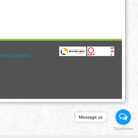
.
Message us