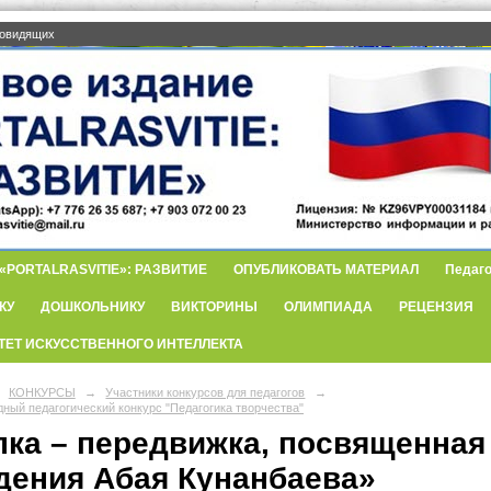
бовидящих
PORTALRASVITIE»: РАЗВИТИЕ
ОПУБЛИКОВАТЬ МАТЕРИАЛ
Педаго
КУ
ДОШКОЛЬНИКУ
ВИКТОРИНЫ
ОЛИМПИАДА
РЕЦЕНЗИЯ
ТЕТ ИСКУССТВЕННОГО ИНТЕЛЛЕКТА
КОНКУРСЫ
→
Участники конкурсов для педагогов
→
ный педагогический конкурс "Педагогика творчества"
пка – передвижка, посвященная
дения Абая Кунанбаева»