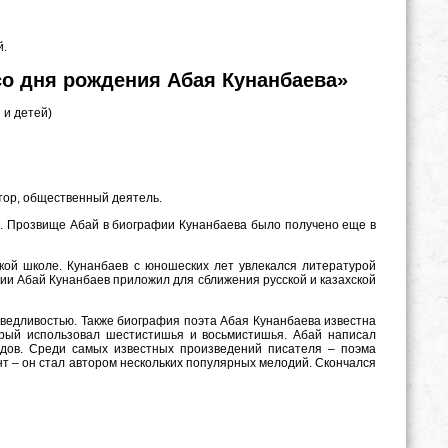
й.
со дня рождения Абая Кунанбаева»
 и детей)
итор, общественный деятель.
а. Прозвище Абай в биографии Кунанбаева было получено еще в
кой школе. Кунанбаев с юношеских лет увлекался литературой
афии Абай Кунанбаев приложил для сближения русской и казахской
ведливостью. Также биография поэта Абая Кунанбаева известна
орый использовал шестистишья и восьмистишья. Абай написал
одов. Среди самых известных произведений писателя – поэма
т – он стал автором нескольких популярных мелодий. Скончался