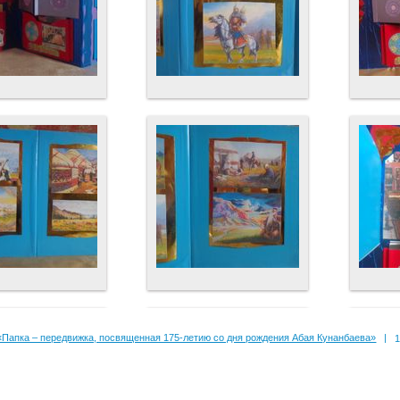
«Папка – передвижка, посвященная 175-летию со дня рождения Абая Кунанбаева»
|
1