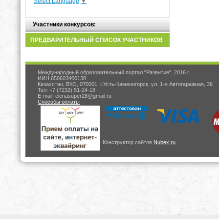
Select Language
▼
Участники конкурсов:
ПРЕДВАРИТЕЛЬНЫЙ СПИСОК УЧАСТНИКОВ
Международный образовательный портал "Развитие", 2016 г.
ИИН 650603400138
Казахстан, ВКО, 070001, г.Усть-Каменогорск, ул. 1-я Автогаражная, 36
Тел: +7 (7232) 51-24-18
E-mail: elenasuper28@gmail.ru
Способы оплаты
Конструктор сайтов
Nubex.ru