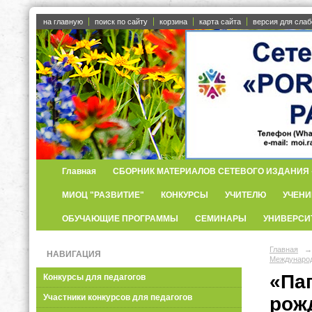
на главную
поиск по сайту
корзина
карта сайта
версия для сла
Главная
СБОРНИК МАТЕРИАЛОВ СЕТЕВОГО ИЗДАНИЯ «
МИОЦ "РАЗВИТИЕ"
КОНКУРСЫ
УЧИТЕЛЮ
УЧЕНИ
ОБУЧАЮЩИЕ ПРОГРАММЫ
СЕМИНАРЫ
УНИВЕРСИ
Главная
→
НАВИГАЦИЯ
Международ
«Па
Конкурсы для педагогов
Участники конкурсов для педагогов
рож