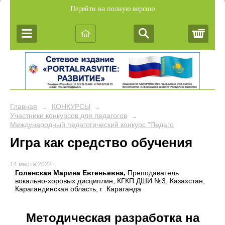
Перейти на полную версию
Корз
Главная
КОНКУРСЫ
→
→
Участники конкурсов для педагогов
→
Международный педагогический конкурс "Педагогика творчества
Игра как средство обучения
14 марта 2022 г.
Голенская Марина Евгеньевна,
Преподаватель
вокально-хоровых дисциплин, КГКП ДШИ №3, Казахстан,
Карагандинская область, г .Караганда
Методическая разработка на