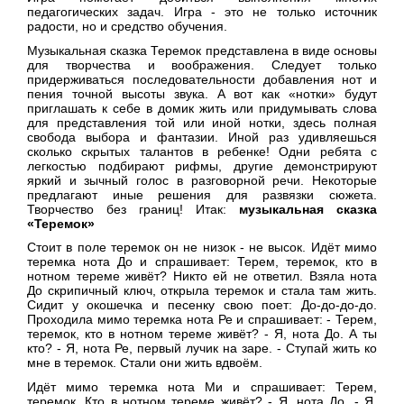
педагогических задач.
Игра - это не только источник
радости, но и средство обучения.
Музыкальная сказка Теремок представлена в виде основы
для творчества и воображения. Следует только
придерживаться последовательности добавления нот и
пения точной высоты звука. А вот как «нотки» будут
приглашать к себе в домик жить или придумывать слова
для представления той или иной нотки, здесь полная
свобода выбора и фантазии. Иной раз удивляешься
сколько скрытых талантов в ребенке! Одни ребята с
легкостью подбирают рифмы, другие демонстрируют
яркий и зычный голос в разговорной речи. Некоторые
предлагают иные решения для развязки сюжета.
Творчество без границ! Итак:
музыкальная сказка
«Теремок»
Стоит в поле теремок он не низок - не высок. Идёт мимо
теремка нота До и спрашивает: Терем, теремок, кто в
нотном тереме живёт? Никто ей не ответил. Взяла нота
До скрипичный ключ, открыла теремок и стала там жить.
Сидит у окошечка и песенку свою поет: До-до-до-до.
Проходила мимо теремка нота Ре и спрашивает: - Терем,
теремок, кто в нотном тереме живёт? - Я, нота До. А ты
кто? - Я, нота Ре, первый лучик на заре. - Ступай жить ко
мне в теремок. Стали они жить вдвоём.
Идёт мимо теремка нота Ми и спрашивает: Терем,
теремок, Кто в нотном тереме живёт? - Я, нота До. - Я,