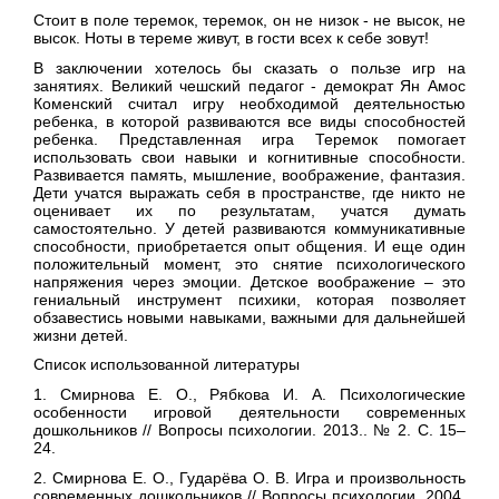
Стоит в поле теремок, теремок, он не низок - не высок, не
высок. Ноты в тереме живут, в гости всех к себе зовут!
В заключении хотелось бы сказать о пользе игр на
занятиях. Великий чешский педагог - демократ Ян Амос
Коменский считал игру необходимой деятельностью
ребенка, в которой развиваются все виды способностей
ребенка. Представленная игра Теремок помогает
использовать свои навыки и когнитивные способности.
Развивается память, мышление, воображение, фантазия.
Дети учатся выражать себя в пространстве, где никто не
оценивает их по результатам, учатся думать
самостоятельно. У детей развиваются коммуникативные
способности, приобретается опыт общения. И еще один
положительный момент, это снятие психологического
напряжения через эмоции. Детское воображение – это
гениальный инструмент психики, которая позволяет
обзавестись новыми навыками, важными для дальнейшей
жизни детей.
Список использованной литературы
1. Смирнова Е. О., Рябкова И. А. Психологические
особенности игровой деятельности современных
дошкольников // Вопросы психологии. 2013.. № 2. С. 15–
24.
2. Смирнова Е. О., Гударёва О. В. Игра и произвольность
современных дошкольников // Вопросы психологии. 2004.