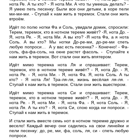
нота Ре. А ты кто? - Я нота Ми. А что ты умеешь делать? -
Я умею петь песенку: Были все они детьми, в хоре пели
ми-ми-ми. - Ступай к нам жить в теремок. Стали они жить
втроём.
Идёт по полю нотки Фа и Соль, увидали домик, спросили:
Терем, теремок, кто в нотном тереме живёт? -Я, нота До. -
Я, нота Ре. - Я, нота Ми. А вы кто? -Я нота Фа, а я нота
Соль. А вы кто? Мы нотки До-ре-ми, до-ре-ми спеть
любую попроси… А у вас есть песенка? - Конечно! - Фа-
соль, фа-фа-соль, на окне растет фасоль. - Ступайте к
нам жить в теремок. Вот стали они жить впятером.
Идёт мимо теремка нота Ля и спрашивает: Терем,
теремок, кто в нотном тереме живёт? - Я, нота До. - Я,
нота Ре. - Я, нота Ми. - Я, нота Фа. Я, нота Соль. А ты
кто? - Я нота Ля! Тра-ля-ля, жизнь весёлая ля-ля. -
Ступай к нам жить в теремок. Стали они жить вшестером.
Идёт мимо теремка нота Си и спрашивает: Терем,
теремок, кто в нотном тереме живёт? - Я, нота До. - Я,
нота Ре. - Я, нота Ми. - Я, нота Фа. - Я, нота Соль. - Я,
нота Ля. А ты кто? - Я, нота Си, спою когда ни попроси. -
Ступай к нам жить в теремок.
И стали жить вместе семь нот в нотном теремке дружно и
весело! Каждый вечер они садились на свои линейки и
пели песенку: до, ре, ми, фа, соль, ля, си - спеть любую
попроси.