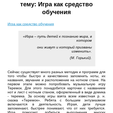
тему:
Игра как средство
обучения
Игра как средство обучения
«Игра – путь детей к познанию мира, в
котором
они живут и который призваны
изменить».
(М. Горький).
Сейчас существует много разных методик и программ для
того чтобы быстро и качественно запомнить ноты, их
названия, звучание и расположение на нотном стане. На
первом этапе можно попробовать музыкальную игру
Теремок. Для этого понадобится карточки с названием
нот и лист с нотным станом, оформленный в виде домика
- теремка. За основу игры взята всем известная р. н.
сказка «Теремок». Ребята с большим энтузиазмом
включаются в деятельность.
Играя, дети лучше
запоминают, быстрее понимают, что от них требуется.
Игра помогает добиться выполнения многих