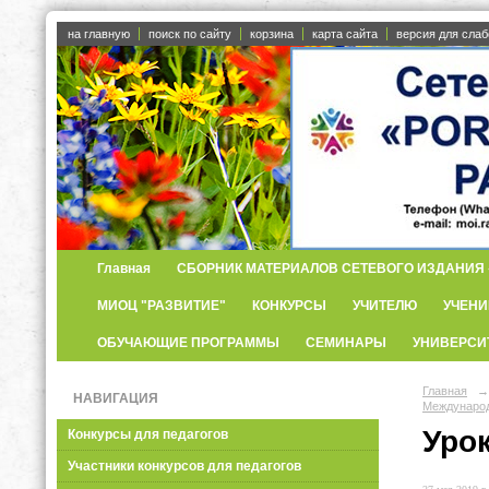
на главную
поиск по сайту
корзина
карта сайта
версия для сла
Главная
СБОРНИК МАТЕРИАЛОВ СЕТЕВОГО ИЗДАНИЯ «
МИОЦ "РАЗВИТИЕ"
КОНКУРСЫ
УЧИТЕЛЮ
УЧЕНИ
ОБУЧАЮЩИЕ ПРОГРАММЫ
СЕМИНАРЫ
УНИВЕРСИ
Главная
→
НАВИГАЦИЯ
Международ
Уро
Конкурсы для педагогов
Участники конкурсов для педагогов