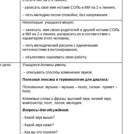
СОЛЬ и МИ на 2-х линиях;
- записать свое имя нотами СОЛЬ и МИ на 2-х линиях;
– петь мелодию песни спокойно, без напряжения.
Некоторые учащиеся могут:
– записать имя своих родителей и друзей нотами СОЛЬ
и МИ на 2-х линиях, раскрасить их в соответствии с
характером этого человека;
– петь мелодический рисунок с единичными
неточностями в интонировании;
– объективно оценивать свою работу.
е цели
Учащиеся должны уметь:
– описывать способы изменения звуков.
Полезная лексика и терминология для диалога
:
Полиязычие:
музыка – музыка – music, сәлем - привет –
hello.
Ключевые слова и фразы:
высокий звук, низкий звук,
композитор, поэт, песня, мелодия.
Вопросы для обсуждения.
- Какой звук выше?
- Какой звук ниже?
- Как вы это поняли?