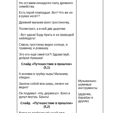
Но оставим ненадолго папу древнего
семейства.
Есть герой помладше. Вот! Что же он
в руках несёт?
Древний мальчик взял тростиночку,
Посмотрел, а в ней две дырочки.
- Вот удача! Буду брать и за природой
наблюдать!
Сквозь тростинку видно солнце, и
травинку, и ромашку.
Это кто ещё смеётся?! Здравствуй,
добрая букашка!
Слайд «Путешествие в прошлое»
(5,1)
А козявка в трубку нырь! Мальчику
обидно:
Музыкально-
Заняла собой всю ширь, ничего не
шумовые
видно!
инструменты
Он подумал: «Ну, держись!». Взял и
(дудочка,
дунул внутрь. Брысь!
барабан и
другие)
Слайд «Путешествие в прошлое»
(5,2)
Вдруг из трубочки обычной звук