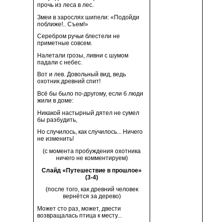
прочь из леса в лес.
Змеи в зарослях шипели: «Подойди
поближе!.. Съем!»
Серебром ручьи блестели не
приметные совсем.
Налетали грозы, ливни с шумом
падали с небес.
Вот и лев. Довольный вид, ведь
охотник древний спит!
Всё бы было по-другому, если б люди
жили в доме:
Никакой настырный дятел не сумел
бы разбудить,
Но случилось, как случилось... Ничего
не изменить!
(с момента пробуждения охотника
ничего не комментируем)
Слайд «Путешествие в прошлое»
(3-4)
(после того, как древний человек
вернётся за дерево)
Может сто раз, может, двести
возвращалась птица к месту...