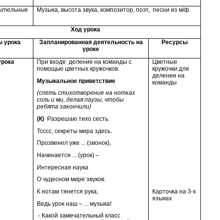
ительные
Музыка, высота звука, композитор, поэт, песни из м/ф
Ход урока
ы урока
Запланированная деятельность на
Ресурсы
уроке
урока
При входе деление на команды с
Цветные
помощью цветных кружочков.
кружочки для
деления на
Музыкальное приветствие
команды
(спеть стихотворение на нотках
соль и ми, делая паузы, чтобы
ребята закончили)
(К)
Разрешаю тихо сесть.
Тсссс, секреты мира здесь.
Прозвенел уже ... (звонок),
Начинается ... (урок) –
Интересная наука
О чудесном мире звуков.
К нотам тянется рука,
Карточка на 3-х
языках
Ведь урок наш – ... музыка!
- Какой замечательный класс