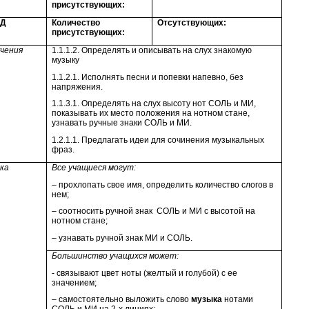
присутствующих:
 Д
Количество
Отсутствующих:
присутствующих:
учения
1.1.1.2. Определять и описывать на слух знакомую
музыку
1.1.2.1. Исполнять песни и попевки напевно, без
напряжения.
1.1.3.1. Определять на слух высоту нот СОЛЬ и МИ,
показывать их место положения на нотном стане,
узнавать ручные знаки СОЛЬ и МИ.
1.2.1.1. Предлагать идеи для сочинения музыкальных
фраз.
ка
Все учащиеся могут:
– прохлопать свое имя, определить количество слогов в
нем;
– соотносить ручной знак СОЛЬ и МИ с высотой на
нотном стане;
– узнавать ручной знак МИ и СОЛЬ.
Большинство учащихся может:
- связывают цвет ноты (желтый и голубой) с ее
значением;
– самостоятельно выложить слово
музыка
нотами