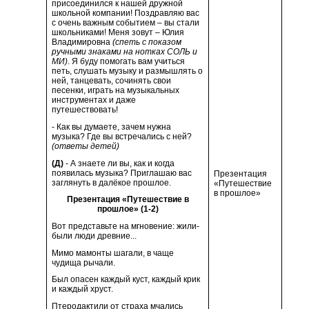
присоединился к нашей дружной
школьной компании! Поздравляю вас
с очень важным событием – вы стали
школьниками! Меня зовут – Юлия
Владимировна
(спеть с показом
ручными знаками на нотках СОЛЬ и
МИ)
. Я буду помогать вам учиться
петь, слушать музыку и размышлять о
ней, танцевать, сочинять свои
песенки, играть на музыкальных
инструментах и даже
путешествовать!
- Как вы думаете, зачем нужна
музыка? Где вы встречались с ней?
(ответы детей)
(Д)
- А знаете ли вы, как и когда
появилась музыка? Приглашаю вас
Презентация
заглянуть в далёкое прошлое.
«Путешествие
в прошлое»
Презентация «Путешествие в
прошлое» (1-2)
Вот представьте на мгновение: жили-
были люди древние...
Мимо мамонты шагали, в чаще
чудища рычали.
Был опасен каждый куст, каждый крик
и каждый хруст.
Птеродактили от страха мчались