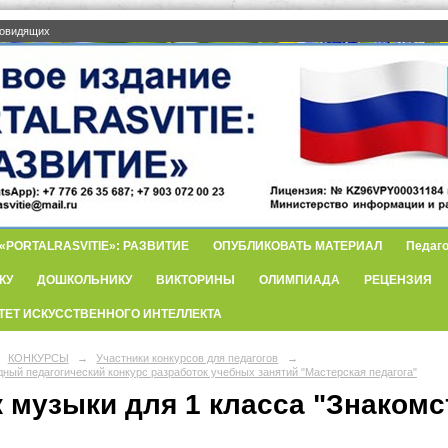
бовидящих
PORTALRASVITIE»: РАЗВИТИЕ
ОПУБЛИКОВАТЬ МАТЕРИАЛ
Педаго
КУ
ДОШКОЛЬНИКУ
ВИКТОРИНЫ
ОЛИМПИАДА
РЕЦЕНЗИЯ
ТЕТ ИСКУССТВЕННОГО ИНТЕЛЛЕКТА
КОНКУРСЫ
→
Участники конкурсов для педагогов
→
ный педагогический конкурс разработок учебных занятий "Мастерская педагога"
к музыки для 1 класса "Знакомс