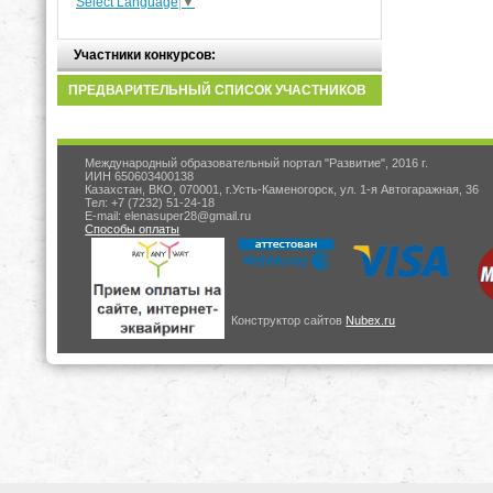
Select Language
▼
Участники конкурсов:
ПРЕДВАРИТЕЛЬНЫЙ СПИСОК УЧАСТНИКОВ
Международный образовательный портал "Развитие", 2016 г.
ИИН 650603400138
Казахстан, ВКО, 070001, г.Усть-Каменогорск, ул. 1-я Автогаражная, 36
Тел: +7 (7232) 51-24-18
E-mail: elenasuper28@gmail.ru
Способы оплаты
Конструктор сайтов
Nubex.ru