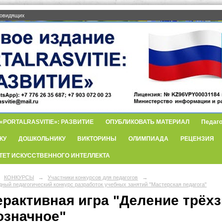
бовидящих
PORTALRASVITIE»: РАЗВИТИЕ
ОПУБЛИКОВАТЬ МАТЕРИАЛ
Педаго
КУ
ДОШКОЛЬНИКУ
ВИКТОРИНЫ
ОЛИМПИАДА
РЕЦЕНЗИЯ
ТЕТ ИСКУССТВЕННОГО ИНТЕЛЛЕКТА
КОНКУРСЫ
→
Участники конкурсов для педагогов
→
ный педагогический конкурс разработок учебных занятий "Мастерская педагога"
ерактивная игра "Деление трёхз
означное"