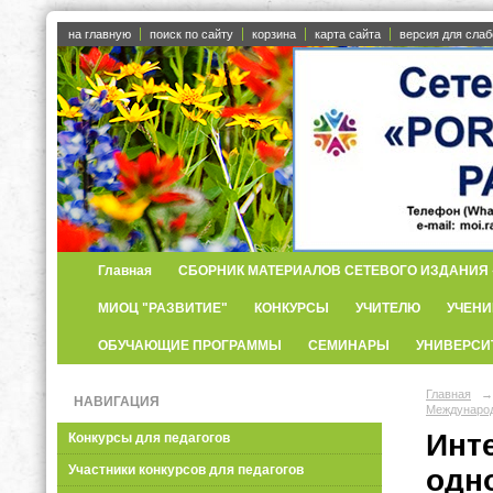
на главную
поиск по сайту
корзина
карта сайта
версия для сла
Главная
СБОРНИК МАТЕРИАЛОВ СЕТЕВОГО ИЗДАНИЯ «
МИОЦ "РАЗВИТИЕ"
КОНКУРСЫ
УЧИТЕЛЮ
УЧЕНИ
ОБУЧАЮЩИЕ ПРОГРАММЫ
СЕМИНАРЫ
УНИВЕРСИ
Главная
→
НАВИГАЦИЯ
Международ
Инт
Конкурсы для педагогов
Участники конкурсов для педагогов
одн