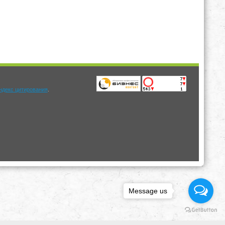
.
Message us