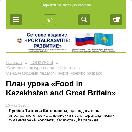
Перейти на полную версию
Корз
Главная
КОНКУРСЫ
→
→
Участники конкурсов для педагогов
→
Международный педагогический конкурс разработок учебных за
План урока «Food in
Kazakhstan and Great Britain»
15 мая 2020 г.
Лунёва Татьяна Евгеньевна
, преподаватель
иностранного языка-английский язык, Карагандинский
гуманитарный колледж, Казахстан, Караганда.