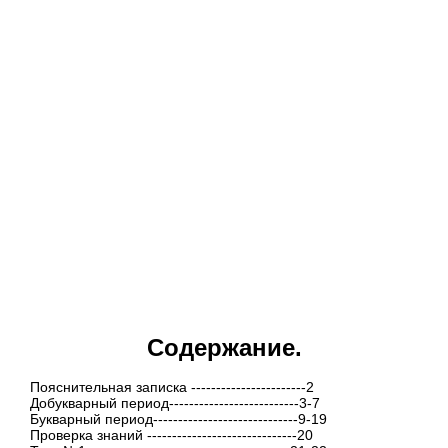
Содержание.
Пояснительная записка -----------------------2
Добукварный период--------------------------3-7
Букварный период-----------------------------9-19
Проверка знаний ------------------------------20