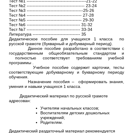
Тест №1 ----------------------------------------21-22
Тест №2 --------------------------------------- 23-24
Тест №3 --------------------------------------25-26
Тест №4 ------------------------------------- 27-28
Тест №5 ------------------------------------- 29-30
Тест №6 ------------------------------------ 31-32
Тест №7 ------------------------------------ 33-34
Литература -------------------------------- 35
Дидактическое пособие для учащихся 1 класса по
русской грамоте (букварный и добукварный период).
Данное пособие разработано в соответствии с
государственным общеобязательным стандартом и
полностью соответствует требованиям учебной
программы .
Учебное пособие содержит карточки, тесты
соответствующие добукварному и букварному периоду
обучения.
Назначение пособия – сформировать знания,
умения и навыки учащихся 1 класса.
Дидактический материал по русской грамоте
адресован:
Учителям начальных классов;
Воспитателям детских дошкольных
учреждений;
Родителям.
Дидактический раздаточный материал рекомендуется