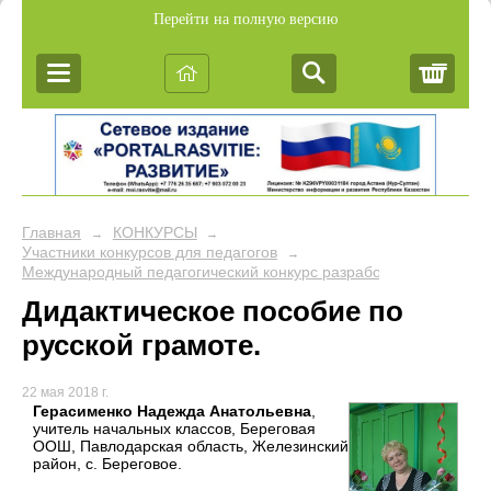
Перейти на полную версию
Корз
Главная
КОНКУРСЫ
→
→
Участники конкурсов для педагогов
→
Международный педагогический конкурс разработок учебных за
Дидактическое пособие по
русской грамоте.
22 мая 2018 г.
Герасименко Надежда Анатольевна
,
учитель начальных классов, Береговая
ООШ, Павлодарская область, Железинский
район, с. Береговое.