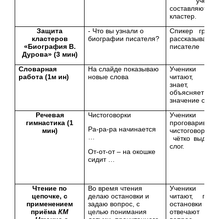
ученик
составляют
кластер.
Защита
- Что вы узнали о
Спикер групп
кластеров
биографии писателя?
рассказывает 
«Биография В.
писателе
Дурова» (3 мин)
Словарная
На слайде показываю
Ученики
работа (1м ин)
новые слова
читают, кт
знает,
объясняет
значение слов.
Речевая
Чистоговорки
Ученики
гимнастика (1
проговаривают
Ра-ра-ра начинается
мин)
чистоговорки,
…
чётко выделя
слог.
От-от-от – на окошке
сидит …
Чтение по
Во время чтения
Ученики
цепочке, с
делаю остановки и
читают, посл
применением
задаю вопрос, с
остановки
приёма
КМ
целью понимания
отвечают н