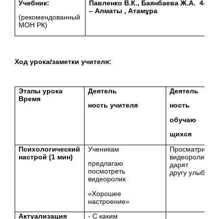
Учебник:
Павленко В.К., Баянбаева Ж.А.
4-ё и
– Алматы , Атам
ұра
(рекомендованный
МОН РК)
Ход урока/заметки учителя:
Этапы урока
Деятель
Деятель
Время
ность учителя
ность
обучаю
щихся
Психологический
Ученикам
Просматриваю
настрой (1 мин)
видеоролик,
предлагаю
дарят дру
посмотреть
другу улыбки.
видеоролик
«Хорошее
настроение»
Актуализация
- С каким