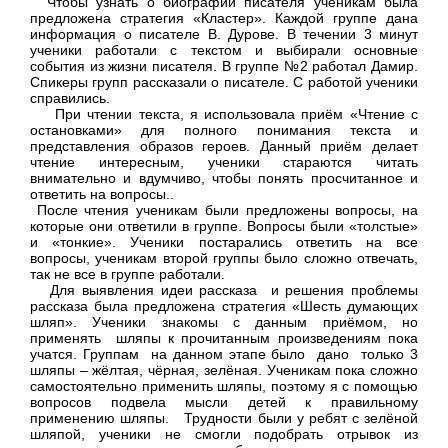
Чтобы узнать о биографии писателя ученикам была
предложена стратегия «Кластер». Каждой группе дана
информация о писателе В. Дурове. В течении 3 минут
ученики работали с текстом и выбирали основные
события из жизни писателя. В группе №2 работал Дамир.
Спикеры групп рассказали о писателе. С работой ученики
справились.
При чтении текста, я использовала приём «Чтение с
остановками» для полного понимания текста и
представления образов героев. Данный приём делает
чтение интересным, ученики стараются читать
внимательно и вдумчиво, чтобы понять просчитанное и
ответить на вопросы..
После чтения ученикам были предложены вопросы, на
которые они ответили в группе. Вопросы были «толстые»
и «тонкие». Ученики постарались ответить на все
вопросы, ученикам второй группы было сложно отвечать,
так не все в группе работали.
Для выявления идеи рассказа и решения проблемы
рассказа была предложена стратегия «Шесть думающих
шляп». Ученики знакомы с данным приёмом, но
применять шляпы к прочитанным произведениям пока
учатся. Группам на данном этапе было дано только 3
шляпы – жёлтая, чёрная, зелёная. Ученикам пока сложно
самостоятельно применить шляпы, поэтому я с помощью
вопросов подвела мысли детей к правильному
применению шляпы. Трудности были у ребят с зелёной
шляпой, ученики не смогли подобрать отрывок из