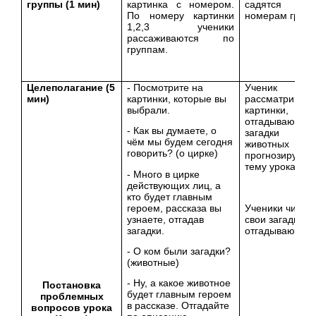
группы (1 мин)
картинка с номером.
садятся п
По номеру картинки
номерам групп
1,2,3 ученики
рассаживаются по
группам.
Целеполагание (5
- Посмотрите на
Ученик
мин)
картинки, которые вы
рассматриваю
выбрали.
картинки,
отгадывают
- Как вы думаете, о
загадки 
чём мы будем сегодня
животных 
говорить? (о цирке)
прогнозируют
тему урока
- Много в цирке
действующих лиц, а
кто будет главным
героем, рассказа вы
Ученики читаю
узнаете, отгадав
свои загадки и
загадки.
отгадывают.
- О ком были загадки?
(животные)
- Ну, а какое животное
Постановка
будет главным героем
проблемных
в рассказе. Отгадайте
вопросов урока