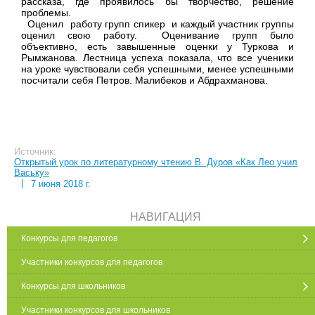
рассказа, где проявилось бы творчество, решение
проблемы.
Оценил работу групп спикер и каждый участник группы
оценил свою работу. Оценивание групп было
объективно, есть завышенные оценки у Туркова и
Рымжанова. Лестница успеха показала, что все ученики
на уроке чувствовали себя успешными, менее успешными
посчитали себя Петров. Малибеков и Абдрахманова.
Источник:
Открытый урок по литературному чтению В. Дуров «Как Лео учил
Ваську»
|
7 июня 2018 г.
НАВИГАЦИЯ
Конкурсы для педагогов
Участники конкурсов для педагогов
Конкурсы для школьников
Участники конкурсов для школьников