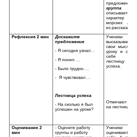
предложения
группа 
описывает
характер
морских льво
из рассказа.
Рефлексия 2 мин
Доскажите
Ученики
предложение
высказывают
свои мысли п
- Я сегодня узнал…
уроку и ставя
себя н
- Я понял….
лестницу
успеха.
- Было трудно….
- Я чувствовал….
Лестница успеха
Отмечают себ
- На сколько я был
на лестнице.
успешен на уроке?
Оценивание 2
- Оцените работу
Ученики
мин
группы и работу
оценивают