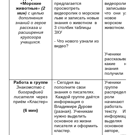
«Морские
предлагается
видеоролик 
животные
»
(2
просмотреть
записывают то
мин
) с целью
видеоролик о морском
что они узнал
дополнения
льве и записать новые
новое 
знаний о герое
знания о животном в
морском
рассказа и
3 столбик таблицы
животном.
расширения
ЗХУ
кругозора
- Что нового узнали из
учащихся.
видео?
Ученики
рассказывают
какие новы
знания
получили
Работа в группе
- Сегодня вы
Ученики 
Знакомство с
пополните свои
группе
биографией
знания о писателях.
распределяют
писателя
через
Каждой группе даётся
роли 
приём «Кластер»
информация о
начинают
Владимире Дурове
работать п
(6 мин)
(разная). Ученикам
тексту. Изуча
нужно выделить
информацию 
основное из жизни
выделяя
писателя и оформить
основное о
кластер.
авторе,