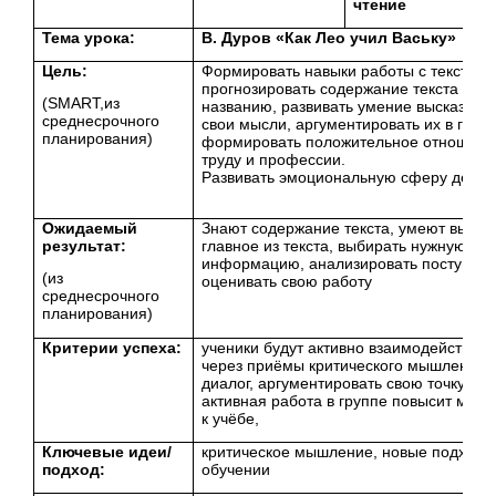
чтение
Тема урока:
В. Дуров «Как Лео учил Ваську»
Цель:
Формировать навыки работы с текстом,
прогнозировать содержание текста по
(SMART,из
названию, развивать умение высказыва
среднесрочного
свои мысли, аргументировать их в групп
планирования)
формировать положительное отношени
труду и профессии.
Развивать эмоциональную сферу детей
Ожидаемый
Знают содержание текста, умеют выдел
результат:
главное из текста, выбирать нужную
информацию, анализировать поступки г
(из
оценивать свою работу
среднесрочного
планирования)
Критерии успеха:
ученики будут активно взаимодействова
через приёмы критического мышления, 
диалог, аргументировать свою точку зре
активная работа в группе повысит мот
к учёбе,
Ключевые идеи/
критическое мышление, новые подходы
подход:
обучении