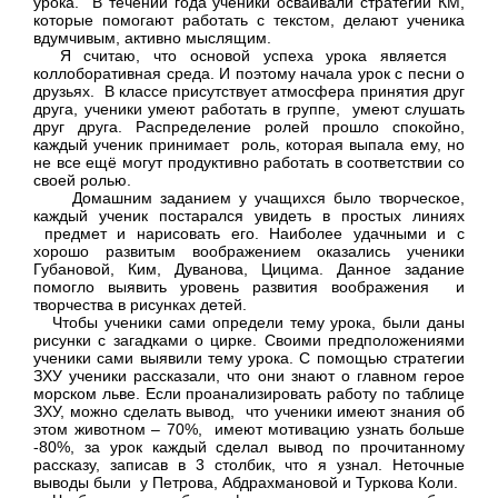
урока. В течении года ученики осваивали стратегии КМ,
которые помогают работать с текстом, делают ученика
вдумчивым, активно мыслящим.
Я считаю, что основой успеха урока является
коллоборативная среда. И поэтому начала урок с песни о
друзьях. В классе присутствует атмосфера принятия друг
друга, ученики умеют работать в группе, умеют слушать
друг друга. Распределение ролей прошло спокойно,
каждый ученик принимает роль, которая выпала ему, но
не все ещё могут продуктивно работать в соответствии со
своей ролью.
Домашним заданием у учащихся было творческое,
каждый ученик постарался увидеть в простых линиях
предмет и нарисовать его. Наиболее удачными и с
хорошо развитым воображением оказались ученики
Губановой, Ким, Дуванова, Цицима. Данное задание
помогло выявить уровень развития воображения и
творчества в рисунках детей.
Чтобы ученики сами определи тему урока, были даны
рисунки с загадками о цирке. Своими предположениями
ученики сами выявили тему урока. С помощью стратегии
ЗХУ ученики рассказали, что они знают о главном герое
морском льве. Если проанализировать работу по таблице
ЗХУ, можно сделать вывод, что ученики имеют знания об
этом животном – 70%, имеют мотивацию узнать больше
-80%, за урок каждый сделал вывод по прочитанному
рассказу, записав в 3 столбик, что я узнал. Неточные
выводы были у Петрова, Абдрахмановой и Туркова Коли.