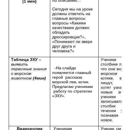
по описанию…
(1 мин)
Сегодня мы на уроке
должны ответить на
главные вопросы
вопросы «Какими
качествами должен
обладать
дрессировщик?»,
«Понимают ли звери
друг друга и
человека?»
Таблица ЗХУ –
Ученики в 
выявить
столбике пишут
-На слайде
первичные знания
что они знают 
появляется главный
о морском
морском
герой рассказа
животном
(4мин)
котике, во 
морской лев, котик.
пишут, чт
Предлагаю ученикам
хотят узнать, 
работу по стратегии
новые знани
«ЗХУ».
ученики буду
записывать в 
столбик 
течении урок
познавая
новое.
Видеоролик
Ученикам
Ученик смотря