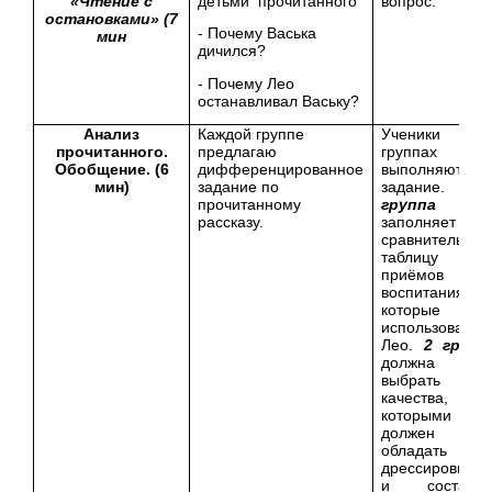
«Чтение с
детьми прочитанного
вопрос.
остановками» (7
- Почему Васька
мин
дичился?
- Почему Лео
останавливал Ваську?
Анализ
Каждой группе
Ученики 
прочитанного.
предлагаю
группах
Обобщение. (6
дифференцированное
выполняют
мин)
задание по
задание.
прочитанному
группа
рассказу.
заполняет
сравнительну
таблицу
приёмов
воспитания,
которые
использовал
Лео.
2 групп
должна
выбрать
качества,
которыми
должен
обладать
дрессировщик
и составит