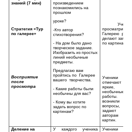
знаний (7 мин)
произведением
познакомились на
прошлом
уроке?
Ученик
Стратегия «Тур
просматриваю
-Кто автор
по галерее»
Галерею работ
стихотворения?
делают заметк
- На дом было дано
по картинам.
творческое задание.
Изобразить из простых
линий необычные
предметы.
Предлагаю вам
пройтись по Галерее
Восприятие
Ученики
вашего творчества.
после
отмечают
просмотра
яркие,
- Какие работы были
необычные
необычны для вас?
работы. Есл
возникли
- Кому вы хотите
вопросы,
задать вопрос по
задают
картинам?
авторам
картин.
Деление на
У каждого ученика
Ученики