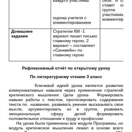
каждого участника.
себя. А спике
ставит оценк
группе 
участникам 
оценка учителя с
комментирует
комментированием
Домашнее
Стратегии КМ -1
задание
вариант пишет письмо
главному герою, 2
вариант – составляет
«Синквейн» по
главному герою
Рефлексивный отчёт по открытому уроку
По литературному чтению 3 класс
Ключевой идеей урока является развитие
коммуникативных навыков через применение стратегий
критического мышления. Цели урока- Формировать
навыки работы с текстом, прогнозировать содержание
текста по названию, развивать умение высказывать свои
мысли, аргументировать их в группе, развивать
эмоциональную сферу детей формировать
положительное отношение к труду и профессии.
На уроке были применены все модули Программы, но
модуль критическое мышление лежал в основе всего