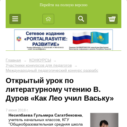
Перейти на полную версию
Корз
Главная
КОНКУРСЫ
→
→
Участники конкурсов для педагогов
→
Международный педагогический конкурс разработок учебных за
Открытый урок по
литературному чтению В.
Дуров «Как Лео учил Ваську»
7 июня 2018 г.
Несипбаева Гульмира Сагатбековна
,
учитель начальных классов, КГУ
"Общеобразовательная средняя школа