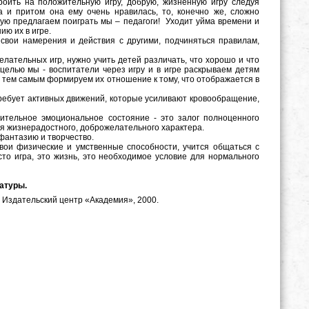
троить на положительную игру, добрую, жизненную игру следуя
 и притом она ему очень нравилась, то, конечно же, сложно
рую предлагаем поиграть мы – педагоги! Уходит уйма времени и
ию их в игре.
 свои намерения и действия с другими, подчиняться правилам,
лательных игр, нужно учить детей различать, что хорошо и что
 целью мы - воспитатели через игру и в игре раскрываем детям
 тем самым формируем их отношение к тому, что отображается в
требует активных движений, которые усиливают кровообращение,
жительное эмоциональное состояние - это залог полноценного
ия жизнерадостного, доброжелательного характера.
 фантазию и творчество.
ои физические и умственные способности, учится общаться с
сто игра, это жизнь, это необходимое условие для нормального
атуры.
.: Издательский центр «Академия», 2000.