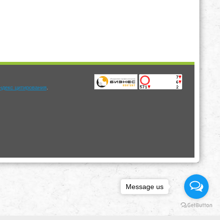
.
Message us