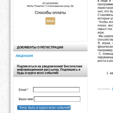
в беде и 
программе
перестрои
сил, что б
Становясь
которые у
Чтобы исп
плохо, во
смысл тех
игре.
Мы широко
способств
Я, играя,
физическо
ДОКУМЕНТЫ О РЕГИСТРАЦИИ
Например,
С помощью
ЛИЦЕНЗИЯ
окружающи
роста и ра
Подписаться на уведомления! Бесплатная
информационная рассылка. Подпишись и
будь в курсе всех событий!
ав
Источник:
Email
*
Ваше имя
Хочу быть в курсе всех событий!