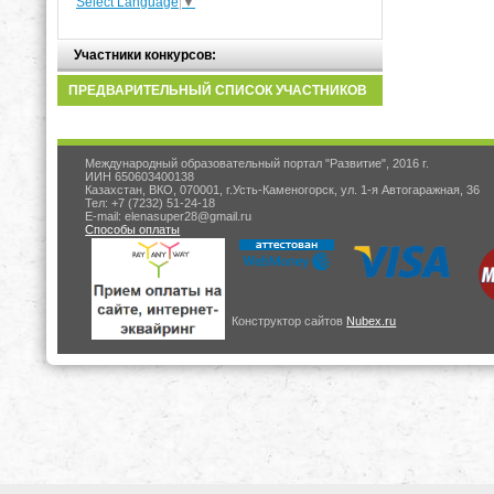
Select Language
▼
Участники конкурсов:
ПРЕДВАРИТЕЛЬНЫЙ СПИСОК УЧАСТНИКОВ
Международный образовательный портал "Развитие", 2016 г.
ИИН 650603400138
Казахстан, ВКО, 070001, г.Усть-Каменогорск, ул. 1-я Автогаражная, 36
Тел: +7 (7232) 51-24-18
E-mail: elenasuper28@gmail.ru
Способы оплаты
Конструктор сайтов
Nubex.ru