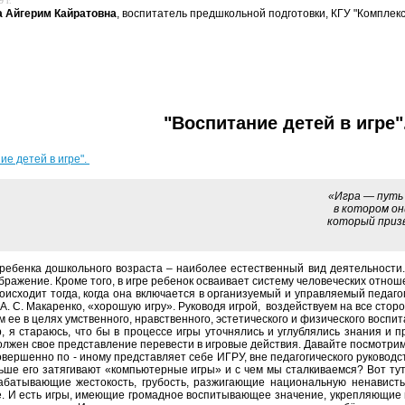
 г.
а Айгерим Кайратовна
, воспитатель предшкольной подготовки, КГУ "Комплек
"Воспитание детей в игре"
ие детей в игре".
«Игра — путь детей к по
в котором они жи
который призваны из
 ребенка дошкольного возраста – наиболее естественный вид деятельности.
ображение. Кроме того, в игре ребенок осваивает систему человеческих отнош
оисходит тогда, когда она включается в организуемый и управляемый педаго
А. С. Макаренко, «хорошую игру». Руководя игрой, воздействуем на все сторо
 ее в целях умственного, нравственного, эстетического и физического воспит
 я стараюсь, что бы в процессе игры уточнялись и углублялись знания и п
олжен свое представление перевести в игровые действия. Давайте посмотрим
овершенно по - иному представляет себе ИГРУ, вне педагогического руководс
ьше его затягивают «компьютерные игры» и с чем мы сталкиваемся? Вот тут 
абатывающие жестокость, грубость, разжигающие национальную ненависть
. И есть игры, имеющие громадное воспитывающее значение, укрепляющие 