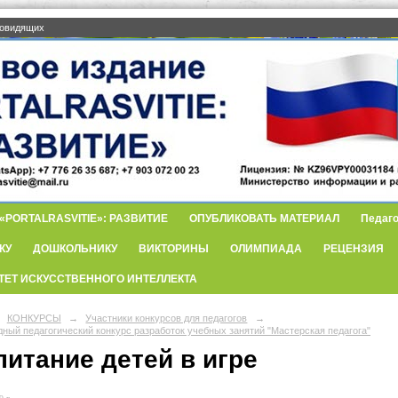
бовидящих
PORTALRASVITIE»: РАЗВИТИЕ
ОПУБЛИКОВАТЬ МАТЕРИАЛ
Педаго
КУ
ДОШКОЛЬНИКУ
ВИКТОРИНЫ
ОЛИМПИАДА
РЕЦЕНЗИЯ
ТЕТ ИСКУССТВЕННОГО ИНТЕЛЛЕКТА
КОНКУРСЫ
→
Участники конкурсов для педагогов
→
ный педагогический конкурс разработок учебных занятий "Мастерская педагога"
питание детей в игре