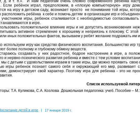
т, д. и т. п.». И нам педагогам очень сложно современного ребёнка нас
. Если ребёнок играл, предположим, в «плохую компьютерную» игру дома
тся на игру в детском саду, возникает просто не понимание той игры, кото
ы расположить ребёнка к себе и помочь детям в организации игр и объединен
 участником игры, ребенок сталкивается с необходимостью согласовывать
станавливаются в игре.
ользовать положительное влияние игры и не допустить возникновения неже
спитывать активное стремление к хорошему и неприязнь к плохому. С этой
 или иных положительных фактов, вызываем у ребят желание подражать им и
 используем игру как средство физического воспитания. Большинство игр 
уют более полному и глубокому обмену веществ.
 стараюсь создавать у них радостное, бодрое настроение в игре, а поло
го и нервно-психического развития ребенка и вместе с тем условие воспитан
 мы с детьми с удовольствием играем в такие игры, где можно проявить свою
 игры ребенок познает самого себя и окружающий его мир, развивает св
ми, демонстрирует свой характер. Поэтому игра для ребенка - это не про
звития.
Список используемой литер
торы: Т.А. Куликова, С.А. Козлова Дошкольная педагогика: учеб. Пособие – М
Воспитание детей в игре
|
17 января 2019 г.