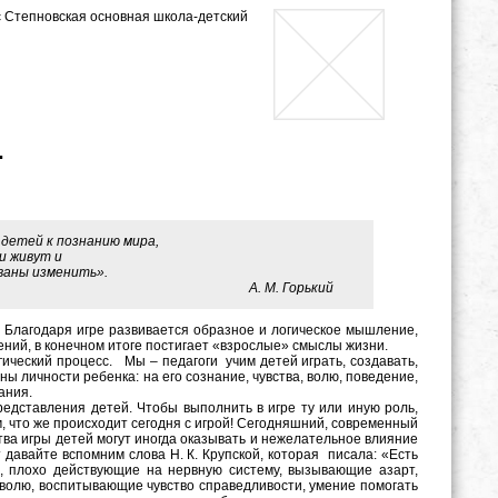
с Степновская основная школа-детский
.
знанию мира,
вут и
менить».
А. М. Горький
 Благодаря игре развивается образное и логическое мышление,
ений, в конечном итоге постигает «взрослые» смыслы жизни.
гический процесс. Мы – педагоги учим детей играть, создавать,
ны личности ребенка: на его сознание, чувства, волю, поведение,
ания.
редставления детей. Чтобы выполнить в игре ту или иную роль,
, что же происходит сегодня с игрой! Сегодняшний, современный
тва игры детей могут иногда оказывать и нежелательное влияние
давайте вспомним слова Н. К. Крупской, которая писала: «Есть
, плохо действующие на нервную систему, вызывающие азарт,
волю, воспитывающие чувство справедливости, умение помогать