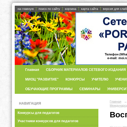
на главную
поиск по сайту
корзина
карта сайта
версия для сла
Главная
СБОРНИК МАТЕРИАЛОВ СЕТЕВОГО ИЗДАНИЯ «
МИОЦ "РАЗВИТИЕ"
КОНКУРСЫ
УЧИТЕЛЮ
УЧЕНИ
ОБУЧАЮЩИЕ ПРОГРАММЫ
СЕМИНАРЫ
УНИВЕРСИ
Главная
→
НАВИГАЦИЯ
Международ
Вос
Конкурсы для педагогов
Участники конкурсов для педагогов