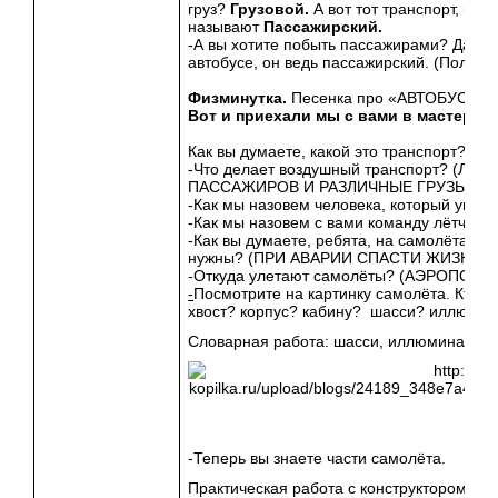
груз?
Грузовой.
А вот тот транспорт, кот
называют
Пассажирский.
-А вы хотите побыть пассажирами? Давай
автобусе, он ведь пассажирский. (Получа
Физминутка.
Песенка про «АВТОБУС» с 
Вот и приехали мы с вами в мастерск
Как вы думаете, какой это транспорт? В
-Что делает воздушный транспорт? (ЛЕ
ПАССАЖИРОВ И РАЗЛИЧНЫЕ ГРУЗЫ)
-Как мы назовем человека, который упр
-Как мы назовем с вами команду лётчик
-Как вы думаете, ребята, на самолётах е
нужны? (ПРИ АВАРИИ СПАСТИ ЖИЗНЬ 
-Откуда улетают самолёты? (АЭРОПОРТ)
-
Посмотрите на картинку самолёта. Кто и
хвост? корпус? кабину? шасси? иллюми
Словарная работа: шасси, иллюминатор
-Теперь вы знаете части самолёта.
Практическая работа с к