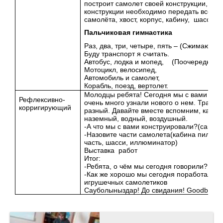
построит самолет своей конструкции, исп
конструкции необходимо передать все осн
самолёта, хвост, корпус, кабину, шасси)
Пальчиковая гимнастика
Раз, два, три, четыре, пять –
(Сжимают и 
Буду транспорт я считать.
Автобус, лодка и мопед,
(Поочередно сж
Мотоцикл, велосипед,
Автомобиль и самолет,
Корабль, поезд, вертолет.
Молодцы ребята! Сегодня мы с вами побы
Рефлексивно-
очень много узнали нового о нем. Трансп
корригирующий
разный. Давайте вместе вспомним, какой
наземный, водный, воздушный.
-А что мы с вами конструировали?(самоле
-Назовите части самолета(кабина пилота,
часть, шасси, иллюминатор)
Выставка работ
Итог:
-Ребята, о чём мы сегодня говорили? Что
-Как же хорошо мы сегодня поработали. 
игрушечных самолетиков
Сауболыныздар! До свидания!
G
oodbye!