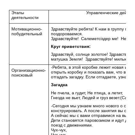
Этапы
Управленческие действи
деятельности
Мотивационно-
Здравствуйте ребята! К нам в группу приш
побудительный
поздоров
Здравствуйте! Сәлеметсіз
Круг привет
Здравствуй, солнце золотое! Здравствуй, 
матушка Земля! Здравствуйте! милые дру
-Ребята, в этой коробке лежит новая игру
Организационно-
открыть коробку и показать вам, что в не
поисковый
отгадать загадку. Если отгадаете, узнаете
Загадка
Не пчела, а гудит, Не 
Гнезда не вьет, Людей и гру
-Сегодня мы узнаем много нового о само
конструировать. А после занятия вы смож
А сейчас мы с вами отправимся на выста
Дети становятся паровозиком и идут друг
поезд с движениями.
Чух-чух,
Чух-чух.