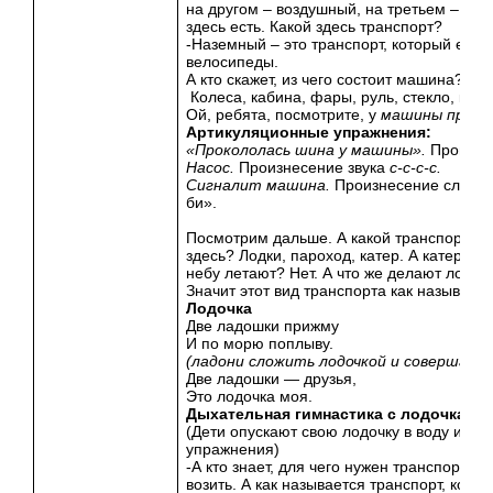
на другом – воздушный, на третьем – вод
здесь есть. Какой здесь транспорт?
-Наземный – это транспорт, который езди
велосипеды.
А кто скажет, из чего 
Колеса, кабина, фары, рул
Ой, ребята, посмотрите, у
машины
проко
Артикуляционные упражнения:
«Прокололась шина у машины».
Произне
Насос.
Произнесение звука
с-с-с-с.
Сигналит машина.
Произнесение слога 
би».
Посмотрим дальше. А какой транспорт вы
здесь? Лодки, пароход, катер. А катера и 
небу летают? Нет. А что же делают лодки
Значит этот вид транспорта как называет
Лодочка
Две ладошки прижму
И по морю поплыву.
(ладони сложить лодочкой и совершать 
Две ладошки — друзья,
Это лодочка моя.
Дыхательная гимнастика с лодочками
(Дети опускают свою лодочку в воду и в
упражнения)
-А кто знает, для чего нужен транспорт? Во
возить. А как называется транспорт, кото