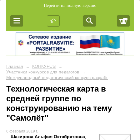
Перейти на полную версию
Корз
Главная
КОНКУРСЫ
→
→
Участники конкурсов для педагогов
→
Международный педагогический конкурс разработок учебных за
Технологическая карта в
средней группе по
конструированию на тему
"Самолёт"
6 февраля 2019 г.
Шакирова Альфия Октябрятовна
,