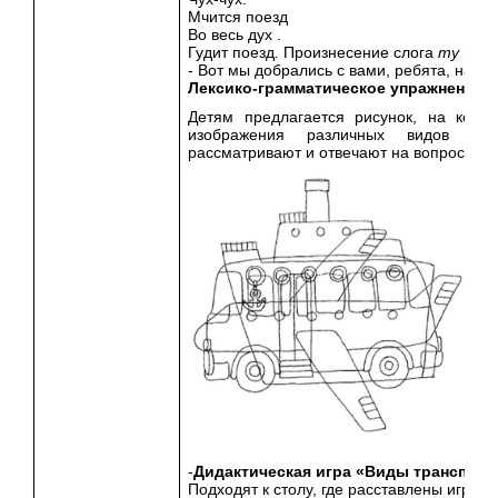
Мчится поезд
Во весь дух .
Гудит поезд
.
Произнесение слога
ту
на о
- Вот мы добрались с вами, ребята, на в
Лексико-грамматическое упражнение «
Детям предлагается рисунок, на кото
изображения различных видов тра
рассматривают и отвечают на вопрос «Чт
-
Дидактическая игра «Виды транспорт
Подходят к столу, где расставлены игруш