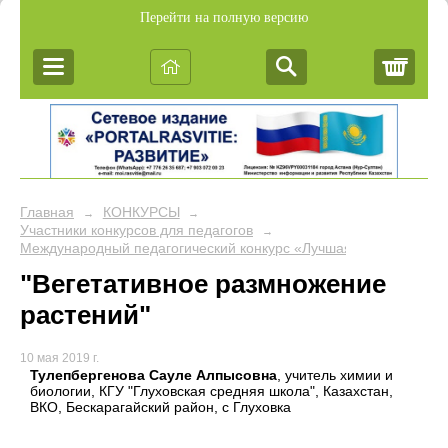
Перейти на полную версию
Корз
Главная
КОНКУРСЫ
→
→
Участники конкурсов для педагогов
→
Международный педагогический конкурс «Лучшая презентация к
"Вегетативное размножение
растений"
10 мая 2019 г.
Тулепбергенова Сауле Алпысовна
, учитель химии и
биологии, КГУ "Глуховская средняя школа", Казахстан,
ВКО, Бескарагайский район, с Глуховка