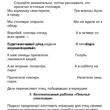
Слушайте внимательно, потом расскажете, кто
прилетал в птичью столовую.
Мы кормушку смастерили, Три вороны были
в среду,
Мы столовую открыли. Мы не ждали их к
обеду.
Воробей, снегирь-сосед, А в четверг со
всех краев —
Будет вам зимой обед. Стая
В гости в первый день недели В пятницу в
жадных воробьев.
столовой нашей
К нам синицы прилетели. Голубь
лакомился кашей,
А во вторник, посмотри, А в субботу на
пирог
Прилетели снегири. Налетели семь
сорок.
Дети перечисляют птиц, побывавших в кормушке.
Коллективная работа «Птичья
столовая»
Педагог предлагает изготовить кормушку для птиц своими
руками из принесенных из дома коробок из-под конфет,