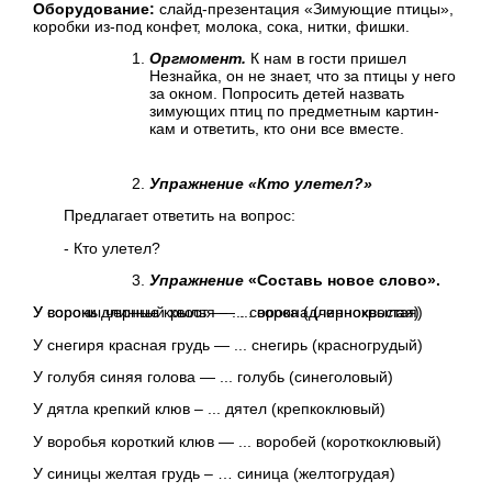
Оборудование:
слайд-презентация «Зимующие птицы»,
коробки из-под конфет, молока, сока, нитки, фишки.
Оргмомент.
К нам в гости пришел
Незнайка, он не знает, что за птицы у него
за окном. Попросить детей назвать
зимующих птиц по предметным картин­
кам и ответить, кто они все вместе.
Упражнение «Кто улетел?»
Предлагает ответить на вопрос:
- Кто улетел?
Упражнение
«Составь новое слово».
У вороны черные крылья — ... ворона (чернокрылая)
У сороки длинный хвост — ... сорока (длиннохвостая)
У снегиря красная грудь — ... снегирь (красногрудый)
У голубя синяя голова — ... голубь (синеголовый)
У дятла крепкий клюв – ... дятел (крепкоклювый)
У воробья короткий клюв — ... воробей (короткоклювый)
У синицы желтая грудь – … синица (желтогрудая)