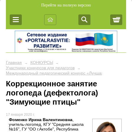
Перейти на полную версию
Корз
Главная
КОНКУРСЫ
→
→
Участники конкурсов для педагогов
→
Международный педагогический конкурс «Лучшая презентация к
Коррекционное занятие
логопеда (дефектолога)
"Зимующие птицы"
17 января 2020 г.
Фоменко Ирина Валентиновна
,
учитель-логопед, КГУ "Средняя школа
№16", ГУ "ОО г.Актобе", Республика