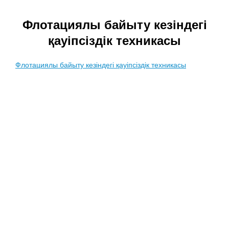
Флотациялы байыту кезіндегі
қауіпсіздік техникасы
Флотациялы байыту кезіндегі қауіпсіздік техникасы