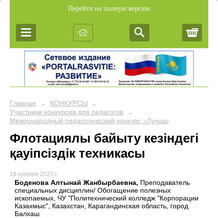
Перейти на полную версию
Корз
Главная
КОНКУРСЫ
→
→
Участники конкурсов для педагогов
→
Международный педагогический конкурс «Лучшая презентация к
Флотациялы байыту кезіндегі
қауіпсіздік техникасы
18 ноября 2020 г.
Боденова Алтынай Жанбырбаевна,
Преподаватель
специальных дисциплин/ Обогащение полезных
ископаемых, ЧУ "Политехнический колледж "Корпорации
Казахмыс", Казахстан, Карагандинская область, город
Балхаш