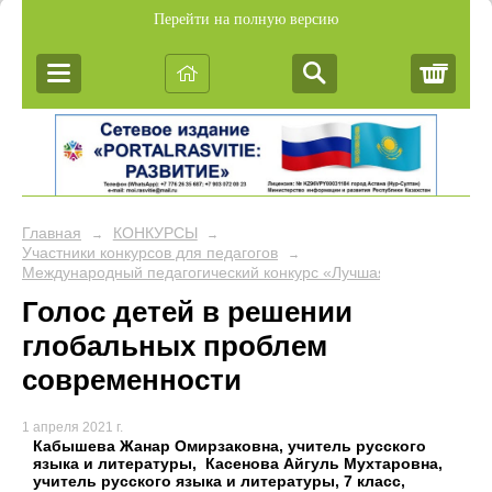
Перейти на полную версию
Корз
Главная
КОНКУРСЫ
→
→
Участники конкурсов для педагогов
→
Международный педагогический конкурс «Лучшая презентация к
Голос детей в решении
глобальных проблем
современности
1 апреля 2021 г.
Кабышева Жанар Омирзаковна, учитель русского
языка и литературы, Касенова Айгуль Мухтаровна,
учитель русского языка и литературы, 7 класс,