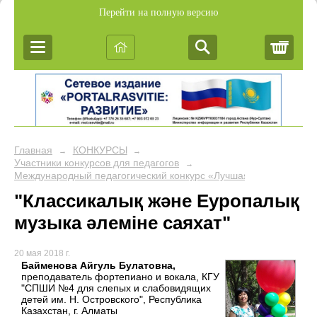
Перейти на полную версию
Корз
Главная
КОНКУРСЫ
→
→
Участники конкурсов для педагогов
→
Международный педагогический конкурс «Лучшая презентация к
"Классикалық және Еуропалық
музыка әлеміне саяхат"
20 мая 2018 г.
Байменова Айгуль Булатовна,
преподаватель фортепиано и вокала, КГУ
"СПШИ №4 для слепых и слабовидящих
детей им. Н. Островского", Республика
Казахстан, г. Алматы