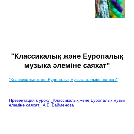
"Классикалық және Еуропалық
музыка әлеміне саяхат"
"Классикалық және Еуропалық музыка әлеміне саяхат"
Презентация к уроку _Классикалық және Еуропалық музыка
әлеміне саяхат_ А.Б. Байменова