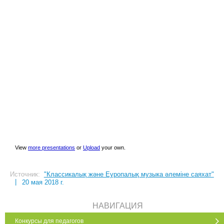
View
more presentations
or
Upload
your own.
Источник:
"Классикалық және Еуропалық музыка әлеміне саяхат"
|
20 мая 2018 г.
НАВИГАЦИЯ
Конкурсы для педагогов