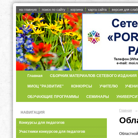
на главную
поиск по сайту
корзина
карта сайта
версия для сла
Главная
СБОРНИК МАТЕРИАЛОВ СЕТЕВОГО ИЗДАНИЯ «
МИОЦ "РАЗВИТИЕ"
КОНКУРСЫ
УЧИТЕЛЮ
УЧЕНИ
ОБУЧАЮЩИЕ ПРОГРАММЫ
СЕМИНАРЫ
УНИВЕРСИ
Главная
→
НАВИГАЦИЯ
Обл
Конкурсы для педагогов
Участники конкурсов для педагогов
Областной