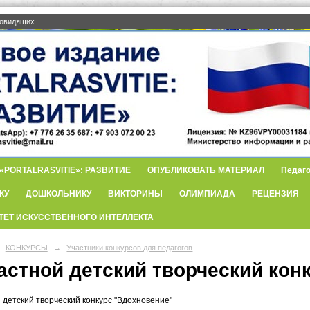
бовидящих
PORTALRASVITIE»: РАЗВИТИЕ
ОПУБЛИКОВАТЬ МАТЕРИАЛ
Педаго
КУ
ДОШКОЛЬНИКУ
ВИКТОРИНЫ
ОЛИМПИАДА
РЕЦЕНЗИЯ
ТЕТ ИСКУССТВЕННОГО ИНТЕЛЛЕКТА
КОНКУРСЫ
→
Участники конкурсов для педагогов
астной детский творческий кон
 детский творческий конкурс "Вдохновение"