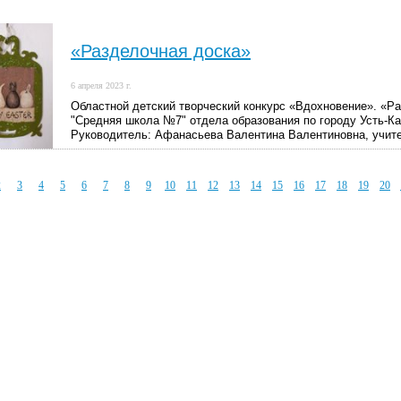
«Разделочная доска»
6 апреля 2023 г.
Областной детский творческий конкурс «Вдохновение». «Ра
"Средняя школа №7" отдела образования по городу Усть-Ка
Руководитель: Афанасьева Валентина Валентиновна, учите
2
3
4
5
6
7
8
9
10
11
12
13
14
15
16
17
18
19
20