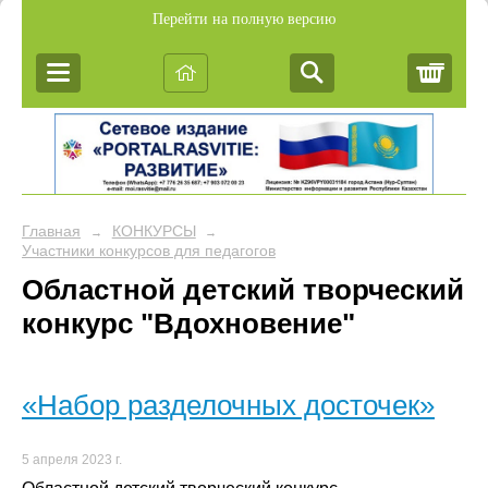
Перейти на полную версию
Корз
Главная
КОНКУРСЫ
→
→
Участники конкурсов для педагогов
Областной детский творческий
конкурс "Вдохновение"
«Набор разделочных досточек»
5 апреля 2023 г.