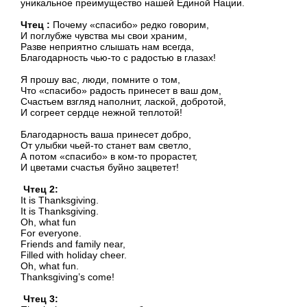
уникальное преимущество нашей Единой Нации.
Чтец :
Почему «спасибо» редко говорим,
И поглубже чувства мы свои храним,
Разве неприятно слышать нам всегда,
Благодарность чью-то с радостью в глазах!
Я прошу вас, люди, помните о том,
Что «спасибо» радость принесет в ваш дом,
Счастьем взгляд наполнит, лаской, добротой,
И согреет сердце нежной теплотой!
Благодарность ваша принесет добро,
От улыбки чьей-то станет вам светло,
А потом «спасибо» в ком-то прорастет,
И цветами счастья буйно зацветет!
Чтец
2:
It is Thanksgiving.
It is Thanksgiving.
Oh, what fun
For everyone.
Friends and family near,
Filled with holiday cheer.
Oh, what fun.
Thanksgiving’s come!
Чтец 3: