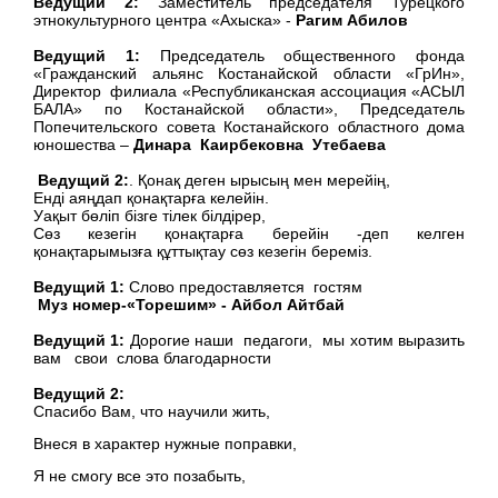
Ведущий 2:
Заместитель председателя Турецкого
этнокультурного центра «Ахыска» -
Рагим Абилов
Ведущий 1:
Председатель общественного фонда
«Гражданский альянс Костанайской области «ГрИн»,
Директор филиала «Республиканская ассоциация «АСЫЛ
БАЛА» по Костанайской области», Председатель
Попечительского совета Костанайского областного дома
юношества –
Динара Каирбековна Утебаева
Ведущий 2:
. Қонақ деген ырысың мен мерейің,
Енді аяңдап қонақтарға келейін.
Уақыт бөліп бізге тілек білдірер,
Сөз кезегін қонақтарға берейін -деп келген
қонақтарымызға құттықтау сөз кезегін береміз.
Ведущий 1:
Слово предоставляется гостям
Муз номер-«Торешим» - Айбол Айтбай
Ведущий 1:
Дорогие наши педагоги, мы хотим выразить
вам свои слова благодарности
Ведущий 2:
Спасибо Вам, что научили жить,
Внеся в характер нужные поправки,
Я не смогу все это позабыть,