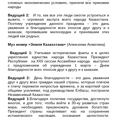
сложных экономических условиях, приняли все приезжие
народы
Ведущий 2:
И то, как все эти люди смогли устроиться и
выжить – огромная заслуга всего народа Казахстана.
Поэтому учреждение данного праздника – это дань
уважения и благодарности всех этносов друг другу и к
казахам, проявившим милосердие и принявшим этих
людей как родных.
Муз номер «Земля Казахстана»
(Алексеева Анжелика)
Ведущий 1:
Учитывая исторические факты и в целях
укрепления единства народа Казахстана Президент
Республики на XXII сессии Ассамблеи народа выступил
с предложением об учреждении 1 марта – Днем
благодарности всех этносов друг к другу и к казахам.
Ведущий 2:
День благодарности – это дань уважения
друг к другу всех граждан нашей страны, которые плечом
к плечу пережили непростые времена, и за короткий срок
общими усилиями, под руководством Елбасы, построили
Независимый Казахстан.
Ведущий 1:
Благодаря политике государства, достигнуто
многое, и для того, чтобы войти в 30-ку развитых стран
мира, необходимо преумножать духовное богатство.
Президент страны нацеливает нас на сохранение
исторического наследия, осознания целостности,