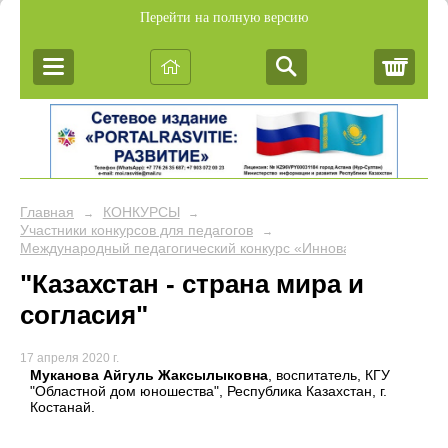
Перейти на полную версию
Корз
Главная
КОНКУРСЫ
→
→
Участники конкурсов для педагогов
→
Международный педагогический конкурс «Инновационные метод
"Казахстан - страна мира и
согласия"
17 апреля 2020 г.
Муканова Айгуль Жаксылыковна
, воспитатель, КГУ
"Областной дом юношества", Республика Казахстан, г.
Костанай.