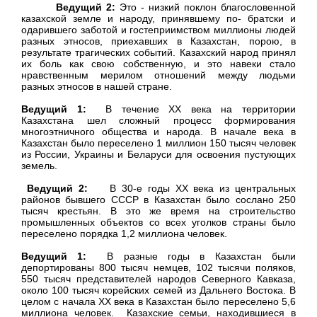
Ведущий 2:
Это - низкий поклон благословенной
казахской земле и народу, принявшему по- братски и
одарившего заботой и гостеприимством миллионы людей
разных этносов, приехавших в Казахстан, порою, в
результате трагических событий. Казахский народ принял
их боль как свою собственную, и это навеки стало
нравственным мерилом отношений между людьми
разных этносов в нашей стране.
Ведущий 1:
В течение XX века на территории
Казахстана шел сложный процесс формирования
многоэтничного общества и народа. В начале века в
Казахстан было переселено 1 миллион 150 тысяч человек
из России, Украины и Беларуси для освоения пустующих
земель.
Ведущий 2:
В 30-е годы XX века из центральных
районов бывшего СССР в Казахстан было сослано 250
тысяч крестьян. В это же время на строительство
промышленных объектов со всех уголков страны было
переселено порядка 1,2 миллиона человек.
Ведущий 1:
В разные годы в Казахстан были
депортированы 800 тысяч немцев, 102 тысячи поляков,
550 тысяч представителей народов Северного Кавказа,
около 100 тысяч корейских семей из Дальнего Востока. В
целом с начала XX века в Казахстан было переселено 5,6
миллиона человек. Казахские семьи, находившиеся в