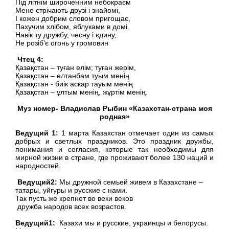
Під літнім широченним небокраєм
Мене стрічають друзі і знайомі,
І кожен добрим словом пригощає,
Пахучим хлібом, яблуками в домі.
Навік ту дружбу, чесну і єдину,
Не розіб’є огонь у громовин
Чтец 4:
Қазақстан – туған елім; туған жерім,
Қазақстан – елтанбам туым менің
Қазақстан - биік аскар тауым менің
Қазақстан – ұлтым менің, жұртім менің.
Муз номер- Владислав Рыбин «Казахстан-страна моя
родная»
Ведущий 1:
1 марта Казахстан отмечает один из самых
добрых и светлых праздников. Это праздник дружбы,
понимания и согласия, которые так необходимы для
мирной жизни в стране, где проживают более 130 наций и
народностей.
Ведущий2:
Мы дружной семьей живем в Казахстане –
татары, уйгуры и русские с нами.
Так пусть же крепнет во веки веков
дружба народов всех возрастов.
Ведущий1:
Казахи мы и русские, украинцы и белорусы.