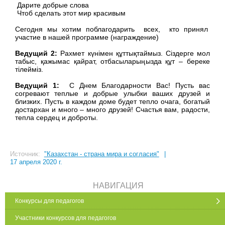
Дарите добрые слова
Чтоб сделать этот мир красивым
Сегодня мы хотим поблагодарить всех, кто принял
участие в нашей программе (награждение)
Ведущий 2:
Рахмет күнімен құттықтаймыз. Сіздерге мол
табыс, қажымас қайрат, отбасыларыңызда құт – береке
тілейміз.
Ведущий 1:
С Днем Благодарности Вас! Пусть вас
согревают теплые и добрые улыбки ваших друзей и
близких. Пусть в каждом доме будет тепло очага, богатый
достархан и много – много друзей! Счастья вам, радости,
тепла сердец и доброты.
Источник:
"Казахстан - страна мира и согласия"
|
17 апреля 2020 г.
НАВИГАЦИЯ
Конкурсы для педагогов
Участники конкурсов для педагогов