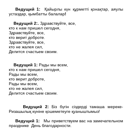
Ведущий 1:
Қайырлы күн құрметті қонақтар, аяулы
устаздар, қымбатты балалар
!
Ведущий 2:.
Здравствуйте, все,
кто к нам пришел сегодня,
Здравствуйте, все,
кто верит доброте.
Здравствуйте, все,
кто не жалея сил,
Делится счастьем своим.
Ведущий 1:
Рады мы всем,
кто к нам пришел сегодня,
Рады мы всем,
кто верит доброте,
Рады мы всем,
кто не жалея сил,
Делится счастьем своим.
Ведущий 2:
Біз бүгін сіздерді тамаша мереке-
Ризашылық күніне қошеметеуге қуаныштымыз!
Ведущий 1:
Мы приветствуем вас на замечательном
празднике День благодарности.