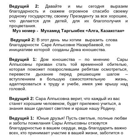
Ведущий 2:
Давайте и мы сегодня выразим
благодарность и скажем огромное спасибо своему
родному государству, своему Президенту за все хорошее,
что делается для детей, для их благополучия и
процветания.
Муз номер - Мухамед Таргынбек «Алга, Казакстан»
Ведущий 2:
В этот
день мы хотим выразить слова
благодарности Саре Алпысовне Назарбаевой, по
инициативе которой созданы Дома юношества.
Ведущий 1:
Дом юношества – по мнению Сары
Алпысовны призван стать той временной обителью,
которая поможет повзрослевшим ребятам осмотреться,
перевести дыхание перед решающим шагом –
вступлением в большую самостоятельную жизнь,
адаптироваться к труду и учебе, имея уже крышу над
головой.
Ведущий 2:
Сара Алпысовна верит, что каждый из вас
станет хорошим человеком, будет прилежно учиться, а
знания ваши сделают светлее и краше нашу Родину.
Ведущий 1:
Юные друзья! Пусть светлые, полные любви
и заботы пожелания Сары Алпысовны отзовутся
благодарностью в вашем сердце, ведь благодарить важно
всех, кто принимает участие в вашей жизни, заботится о