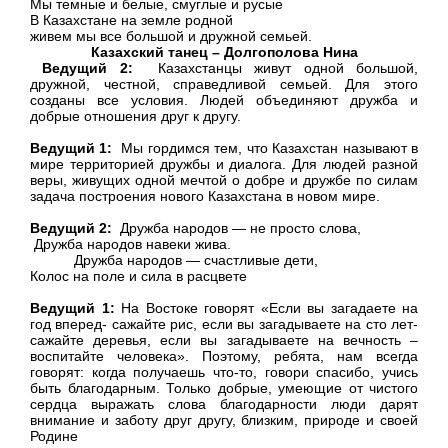
Мы темные и белые, смуглые и русые
В Казахстане на земле родной
живем мы все большой и дружной семьей.
Казахский танец – Долгополова Нина
Ведущий 2:
Казахстанцы живут одной большой,
дружной, честной, справедливой семьей. Для этого
созданы все условия. Людей объединяют дружба и
добрые отношения друг к другу.
Ведущий 1:
Мы гордимся тем, что Казахстан называют в
мире территорией дружбы и диалога. Для людей разной
веры, живущих одной мечтой о добре и дружбе по силам
задача построения нового Казахстана в новом мире.
Ведущий 2:
Дружба народов — не просто слова,
Дружба народов навеки жива.
Дружба народов — счастливые дети,
Колос на поле и сила в расцвете
Ведущий 1:
На Востоке говорят «Если вы загадаете на
год вперед- сажайте рис, если вы загадываете на сто лет-
сажайте деревья, если вы загадываете на вечность –
воспитайте человека». Поэтому, ребята, нам всегда
говорят: когда получаешь что-то, говори спасибо, учись
быть благодарным. Только добрые, умеющие от чистого
сердца выражать слова благодарности люди дарят
внимание и заботу друг другу, близким, природе и своей
Родине