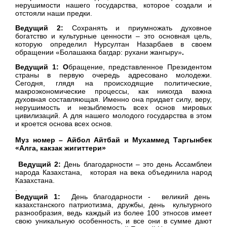
нерушимости нашего государства, которое создали и
отстояли наши предки.
Ведущий 2:
Сохранять и приумножать духовное
богатство и культурные ценности – это основная цель,
которую определил Нурсултан Назарбаев в своем
обращении «Болашакка багдар: рухани жангыру»
.
Ведущий 1: О
бращение, представленное Президентом
страны в первую очередь адресовано молодежи.
Сегодня, глядя на происходящие политические,
макроэкономические процессы, как никогда важна
духовная составляющая. Именно она придает силу, веру,
нерушимость и незыблемость всех основ мировых
цивилизаций. А для нашего молодого государства в этом
и кроется основа всех основ.
Муз номер – Айбол Айтбай и Мухаммед Таргынбек
«Алга, какзак жигиттери»
Ведущий 2:
День благодарности – это день Ассамблеи
народа Казахстана, которая на века объединила народ
Казахстана.
.
Ведущий 1:
День благодарности - великий день
казахстанского патриотизма, дружбы, день культурного
разнообразия, ведь каждый из более 100 этносов имеет
свою уникальную особенность, и все они в сумме дают