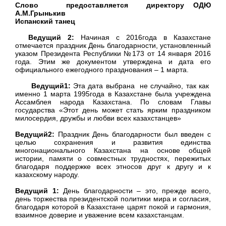
Слово предоставляется директору ОДЮ
А.М.Грынькив
Испанский танец
Ведущий 2:
Начиная с 2016года в Казахстане
отмечается праздник День благодарности, установленный
указом Президента Республики №173 от 14 января 2016
года. Этим же документом утверждена и дата его
официального ежегодного празднования – 1 марта.
Ведущий1:
Эта дата выбрана не случайно, так как
именно 1 марта 1995года в Казахстане была учреждена
Ассамблея народа Казахстана. По словам Главы
государства «Этот день может стать ярким праздником
милосердия, дружбы и любви всех казахстанцев»
Ведущий2:
Праздник День благодарности был введен с
целью сохранения и развития единства
многонационального Казахстана на основе общей
истории, памяти о совместных трудностях, пережитых
благодаря поддержке всех этносов друг к другу и к
казахскому народу.
Ведущий 1:
День благодарности – это, прежде всего,
день торжества президентской политики мира и согласия,
благодаря которой в Казахстане царят покой и гармония,
взаимное доверие и уважение всем казахстанцам.