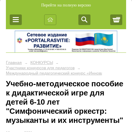
Перейти на полную версию
Корз
Главная
КОНКУРСЫ
→
→
Участники конкурсов для педагогов
→
Международный педагогический конкурс «Инновационные метод
Учебно-методическое пособие
к дидактической игре для
детей 6-10 лет
"Симфонический оркестр:
музыканты и их инструменты"