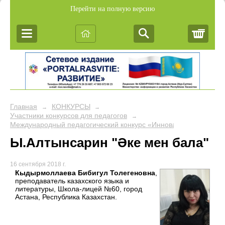
Перейти на полную версию
Корз
Главная
КОНКУРСЫ
→
→
Участники конкурсов для педагогов
→
Международный педагогический конкурс «Инновационные метод
Ы.Алтынсарин "Әке мен бала"
16 сентября 2018 г.
Кыдырмоллаева Бибигул Толегеновна
,
преподаватель казахского языка и
литературы, Школа-лицей №60, город
Астана, Республика Казахстан.