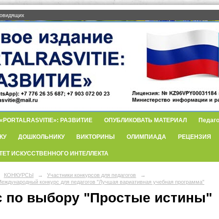
бовидящих
PORTALRASVITIE»: РАЗВИТИЕ
ОПУБЛИКОВАТЬ МАТЕРИАЛ
Педаго
КУ
ДОШКОЛЬНИКУ
ВИКТОРИНЫ
ОЛИМПИАДА
РЕЦЕНЗИЯ
ТЕТ ИСКУССТВЕННОГО ИНТЕЛЛЕКТА
КОНКУРСЫ
→
Участники конкурсов для педагогов
→
еждународный конкурс для педагогов "Лучшая вариативная учебная программа"
с по выбору "Простые истины"