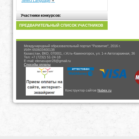
Select Language
▼
Участники конкурсов:
ПРЕДВАРИТЕЛЬНЫЙ СПИСОК УЧАСТНИКОВ
Международный образовательный портал "Развитие", 2016 г.
ИИН 650603400138
Казахстан, ВКО, 070001, г.Усть-Каменогорск, ул. 1-я Автогаражная, 36
Тел: +7 (7232) 51-24-18
E-mail: elenasuper28@gmail.ru
Способы оплаты
Конструктор сайтов
Nubex.ru