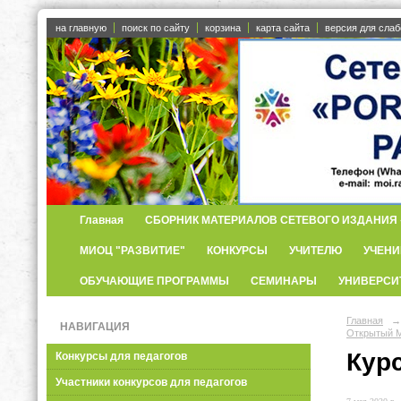
на главную
поиск по сайту
корзина
карта сайта
версия для сла
Главная
СБОРНИК МАТЕРИАЛОВ СЕТЕВОГО ИЗДАНИЯ «
МИОЦ "РАЗВИТИЕ"
КОНКУРСЫ
УЧИТЕЛЮ
УЧЕНИ
ОБУЧАЮЩИЕ ПРОГРАММЫ
СЕМИНАРЫ
УНИВЕРСИ
Главная
→
НАВИГАЦИЯ
Открытый М
Кур
Конкурсы для педагогов
Участники конкурсов для педагогов