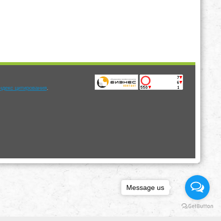
.
Message us