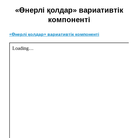
«Өнерлі қолдар» вариативтік
компоненті
«Өнерлі қолдар» вариативтік компоненті