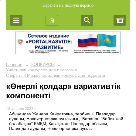
Перейти на полную версию
Корз
Главная
КОНКУРСЫ
→
→
Участники конкурсов для педагогов
→
Открытый Международный конкурс для педагогов "Лучшая вари
«Өнерлі қолдар» вариативтік
компоненті
18 апреля 2022 г.
Абыкенова Жанара Кайратовна, тәрбиеші, Павлодар
ауданы, Новочерноярка ауылының "Балапан "Бөбек-жай
балабақша" КМҚМ, Қазақстан, Павлодар облысы,
Павлодар ауданы, Новочерноярка ауылы