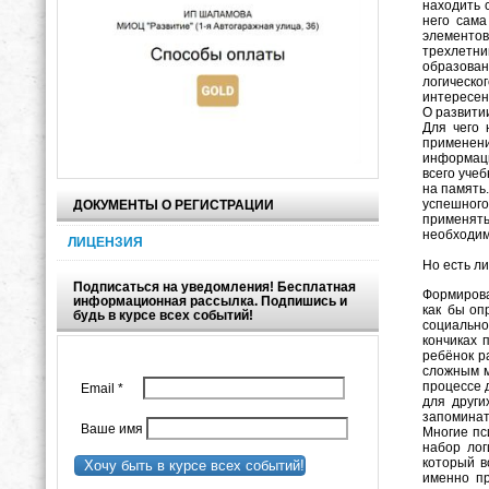
находить 
него сама
элементов
трехлетни
образова
логическо
интересен
О развити
Для чего 
применени
информаци
всего уче
на память
успешног
ДОКУМЕНТЫ О РЕГИСТРАЦИИ
применять
необходим
ЛИЦЕНЗИЯ
Но есть ли
Подписаться на уведомления! Бесплатная
Формирова
информационная рассылка. Подпишись и
как бы оп
будь в курсе всех событий!
социально
кончиках 
ребёнок р
сложным м
процессе 
Email
*
для други
запоминат
Ваше имя
Многие пс
набор лог
который в
Хочу быть в курсе всех событий!
именно пр