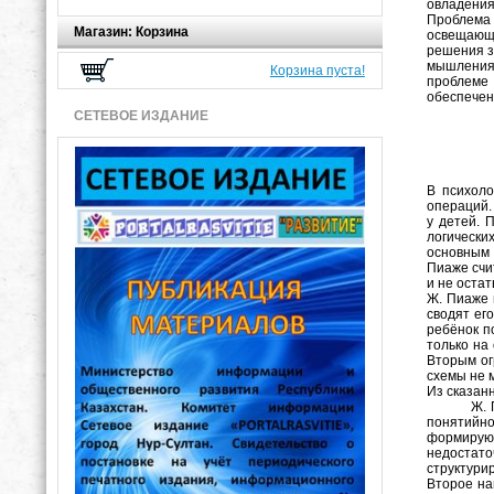
овладения
Проблема 
Магазин: Корзина
освещающи
решения з
мышления 
Корзина пуста!
проблеме 
обеспечен
СЕТЕВОЕ ИЗДАНИЕ
В психоло
операций.
у детей. 
логически
основным 
Пиаже счи
и не оста
Ж. Пиаже 
сводят ег
ребёнок п
только на
Вторым ог
схемы не 
Из сказанн
Ж. Пиаже 
понятийно
формируют
недостат
структури
Второе на