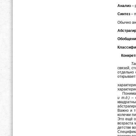
Анализ
– 
Синтез
– 
Обычно ан
Абстраги
Обобщени
Классифи
Конкрет
Таким 
связей, с
отдельно 
открывает
В дошкол
характери
характерис
Понимани
и т.д.)
– о
квадратны
абстраги
Важно и т
колечки пи
Это ещё о
возраста 
детстве в
Специфика