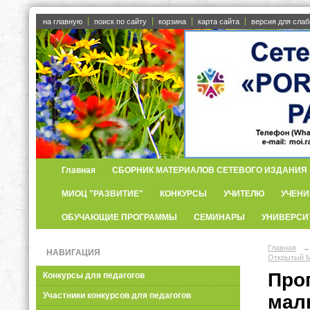
на главную
поиск по сайту
корзина
карта сайта
версия для сла
Главная
СБОРНИК МАТЕРИАЛОВ СЕТЕВОГО ИЗДАНИЯ «
МИОЦ "РАЗВИТИЕ"
КОНКУРСЫ
УЧИТЕЛЮ
УЧЕНИ
ОБУЧАЮЩИЕ ПРОГРАММЫ
СЕМИНАРЫ
УНИВЕРСИ
Главная
→
НАВИГАЦИЯ
Открытый М
Про
Конкурсы для педагогов
Участники конкурсов для педагогов
мал