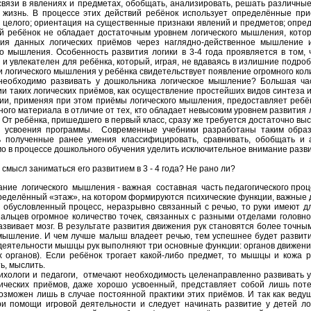
связи в явлениях и предметах, обобщать, анализировать, решать различные 
 жизнь. В процессе этих действий ребёнок использует определённые при
 целого; ориентация на существенные признаки явлений и предметов; опре
й ребёнок не обладает достаточным уровнем логического мышления, кото
ния данных логических приёмов через наглядно-действенное мышление 
го мышления. Особенность развития логики в 3-4 года проявляется в том
 и увлекателен для ребёнка, который, играя, не вдаваясь в излишние подроб
и логического мышления у ребёнка свидетельствует появление огромного коли
необходимо развивать у дошкольника логическое мышление? Большая ча
и таких логических приёмов, как осуществление простейших видов синтеза 
и, применяя при этом приёмы логического мышления, предоставляет ребён
бного материала в отличие от тех, кто обладает невысоким уровнем развития
. От ребёнка, пришедшего в первый класс, сразу же требуется достаточно в
о усвоения программы. Современные учебники разработаны таким образ
 полученные ранее умения классифицировать, сравнивать, обобщать и 
о в процессе дошкольного обучения уделить исключительное внимание разв
 смысл заниматься его развитием в 3 - 4 года? Не рано ли?
ние логического мышления - важная составная часть педагогического про
ределённый «этаж», на котором формируются психические функции, важные
 обусловленный процесс, неразрывно связанный с речью, то руки имеют д
пальцев огромное количество точек, связанных с разными отделами головног
азвивает мозг. В результате развития движения рук становятся более точны
ышление. И чем лучше малыш владеет речью, тем успешнее будет развит
деятельности мышцы рук выполняют три основные функции: органов движения,
х органов). Если ребёнок трогает какой-либо предмет, то мышцы и кожа рук
ь, мыслить.
ихологи и педагоги, отмечают необходимость целенаправленно развивать у
ических приёмов, даже хорошо усвоенный, представляет собой лишь поте
озможен лишь в случае постоянной практики этих приёмов. И так как веду
и помощи игровой деятельности и следует начинать развитие у детей ло