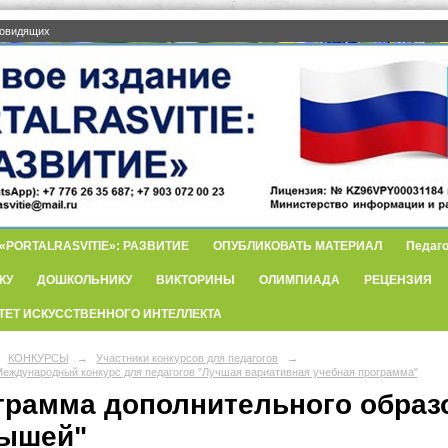
бовидящих
PORTALRASVITIE»: РАЗВИТИЕ
ОПУБЛИКОВАТЬ МАТЕРИАЛ
Педаго
КУ
ДОШКОЛЬНИКУ
ВИКТОРИНЫ
ОЛИМПИАДА
РЕЦЕНЗИЯ
ТЕТ ИСКУССТВЕННОГО ИНТЕЛЛЕКТА
КОНКУРСЫ
→
Участники конкурсов для педагогов
→
еждународный конкурс для педагогов "Лучшая вариативная учебная программа"
грамма дополнительного образо
ышей"