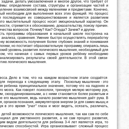
задачи, делать умозаключения и многое другое, что требует от
ёмы: определение состава, структуры и организации частей и
деление взаимосвязей между явлениями и предметами. Конечно,
рый необходим для выполнения всех этих функций. Но процесс
и последующее их совершенствование и является развитием
, что мыслительный процесс носит эмоциональный характер. Он
ности, стремится к обоснованию, доказательству, поиску причин.
чества вопросов: Почему? Как? Откуда? Зачем? и другие.
сть программы образования в начальной школе построена на
и анализа, сравнения. Умение быстро осуществлять переработку
ку возможность получения более глубоких знаний и понимания
 логики, но постигает образовательную программу, опираясь лишь
ысокий уровень развития логического мышления, необходимый для
ом, что начиная с самых первых уроков ребёнку необходимо
анализировать результаты своей деятельности. В этой связи
итию логического мышления.
цесса. Дело в том, что на каждом возрастном этапе создаётся
 для перехода к следующему этапу. Поскольку мышление - это
ля ребенка принципиальное значение, потому что на ладонях и
о мозга. Как говорят психологи, тренируя мелкую моторику рук,
ми, скоординированными, а с ними становится более развитым и
ие его мышления, ведь
начало развитию мышления даёт рука. В
 органов познания, аккумуляторов энергии (и для самих мышц и
 в это время "учат" глаза и мозг видеть, осязать, различать,
 детей возможности логического мышления, так как сам по себе
нциал для умственного развития, а не сам процесс развития,
щим видом деятельности для ребенка 3-4 лет является игра, то
гических способностей. Игра организовывает сложный процесс