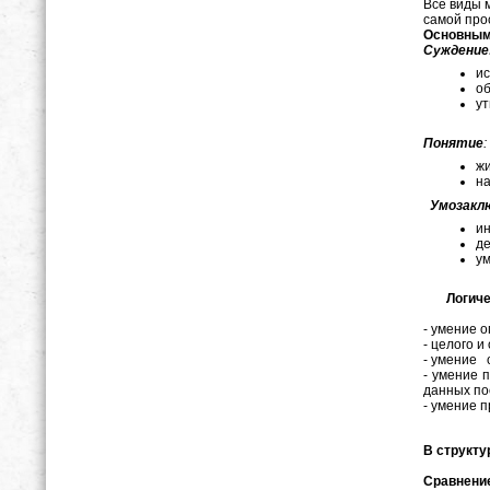
Все виды 
самой про
Основным
Суждение
ис
об
ут
Понятие
:
жи
на
Умозакл
ин
де
ум
Логическ
- умение о
- целого 
- умение 
- умение 
данных по
- умение 
В структ
Сравнени