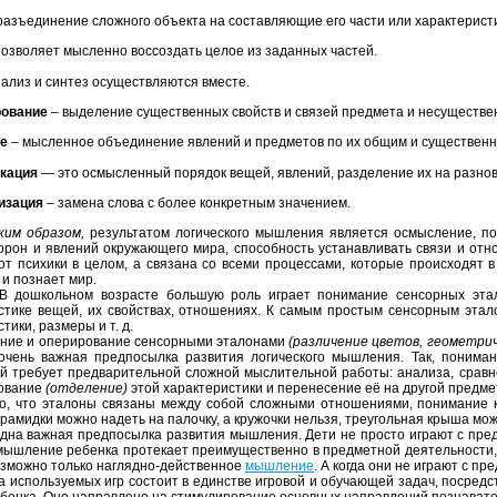
разъединение сложного объекта на составляющие его части или характерист
позволяет мысленно воссоздать целое из заданных частей.
ализ и синтез осуществляются вместе.
рование
– выделение существенных свойств и связей предмета и несуществе
е
– мысленное объединение явлений и предметов по их общим и существенн
кация
— это осмысленный порядок вещей, явлений, разделение их на разнов
изация
– замена слова с более конкретным значением.
образом,
результатом логического мышления является осмысление, пон
торон и явлений окружающего мира, способность устанавливать связи и от
от психики в целом, а связана со всеми процессами, которые происходят 
 и познает мир.
ьном возрасте большую роль играет понимание сенсорных эталоно
стике вещей, их свойствах, отношениях. К самым простым сенсорным этал
тики, размеры и т. д.
е и оперирование сенсорными эталонами
(различение цветов, геометри
чень важная предпосылка развития логического мышления. Так, понимани
й требует предварительной сложной мыслительной работы: анализа, сравн
рование
(отделение)
этой характеристики и перенесение её на другой предме
о, что эталоны связаны между собой сложными отношениями, понимание 
рамидки можно надеть на палочку, а кружочки нельзя, треугольная крыша мож
дна важная предпосылка развития мышления. Дети не просто играют с предм
мышление ребенка протекает преимущественно в предметной деятельности,
озможно только наглядно-действенное
мышление
. А когда они не играют с п
 используемых игр состоит в единстве игровой и обучающей задач, посред