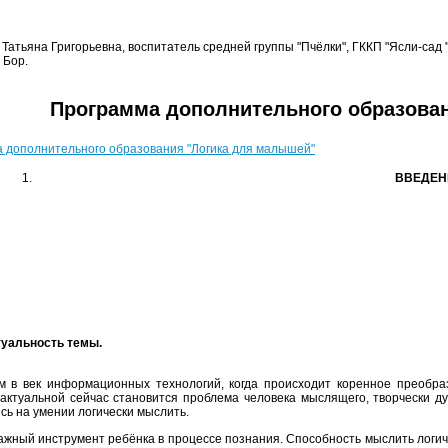
 Татьяна Григорьевна, воспитатель средней группы "Пчёлки", ГККП "Ясли-сад 
 Бор.
Программа дополнительного образова
 дополнительного образования "Логика для малышей"
ВВЕДЕН
уальность темы.
в век информационных технологий, когда происходит коренное преобраз
актуальной сейчас становится проблема человека мыслящего, творчески 
сь на умении логически мыслить.
важный инструмент ребёнка в процессе познания. Способность мыслить логиче