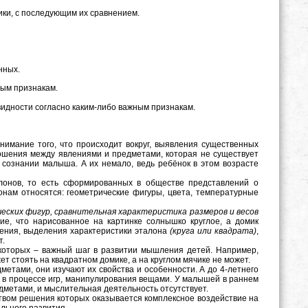
ики, с последующим их сравнением.
нных.
ым признакам.
идности согласно каким-либо важным признакам.
имание того, что происходит вокруг, выявления существенных
ношения между явлениями и предметами, которая не существует
в сознании малыша. А их немало, ведь ребёнок в этом возрасте
в, то есть сформированных в обществе представлений о
онам относятся: геометрические фигуры, цвета, температурные
ческих фигур, сравнительная характеристика размеров и весов
е, что нарисованное на картинке солнышко круглое, а домик
ения, выделения характеристики эталона
(круга или квадрата)
,
т.
которых – важный шаг в развитии мышления детей. Например,
ет стоять на квадратном домике, а на круглом мячике не может.
етами, они изучают их свойства и особенности. А до 4-летнего
 в процессе игр, манипулирования вещами. У малышей в раннем
редметами, и мыслительная деятельность отсутствует.
ством решения которых оказывается комплексное воздействие на