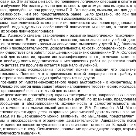
дова и др. Эти авторы считают, что появление логических операций в опыте 
 и обучении. Интеллектуальная деятельность при этом должна выступать в п
ния, проведённые под руководством П.Я. Гальперина, выявили, что для до
озможности, чем это представлялось ранее. Было доказано, что при п
логических операций возможно уже в дошкольном возрасте.
азом, психологический аспект развития логического мышления предполага
целей, индивидуальных особенностей логического мышления, а также а
 их основе логических приёмов.
К.Д. Ушинского связаны становление и развитие педагогической психологии,
и воспитания. В его трудах было показано, какое значение в учебной дея
, он отмечал важность развития логического мышления у детей. К.Д. Ушинск
детей к последовательности, доказательности, ясности, определённости, са
гии существует ряд работ, посвящённых «развитию сравнения» (И.М. Соловьё
ской деятельности», «развитию классификации» и т.п., отмечают также 
и необходимость педагогических и методических работ по развитию приё
го детства эта проблема остаётся ещё мало изученной.
сихологических исследований позволяет прийти к выводу, что развит
тельность. Понятно, что с произвольно взятой операции начать работу 
 строгая взаимосвязь, один приём строится на другом.
познания от чувственно-конкретного через абстрактное - к конкретному,
 Однако это метод лишь задаёт общее направление теоретического исследова
с организацией познавательной деятельности.
ие десятилетия проведён ряд научных экспериментов, направленных на разв
кин, В. Оконь, и др.). Умственное развитие детей, по их мнению, предпола
обобщения и абстрагирования), экономичность и самостоятельность мы
ых компонентов мыслительной деятельности. Я.А. Пономарёв, А.М. Матю
твенно ориентирующееся на организацию поисковой деятельности на занят
азом,
из вышесказанного можно заключить, что мышление, представляет с
м и опосредованным отражением действительности. Адекватность психи
 и единстве конкретно-чувственного и логического мышления. Каждый псих
, отношение к нему. Осмысление, понимание происходящего вокруг, вскрыт
 логического мышления.