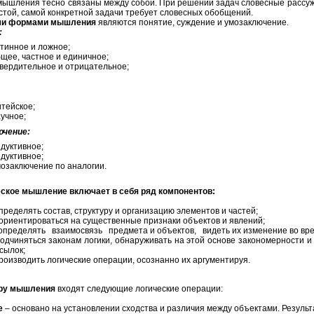
мышления тесно связаны между собой. При решении задач словесные рассуж
стой, самой конкретной задачи требует словесных обобщений.
и формами мышления
являются понятие, суждение и умозаключение.
:
тинное и ложное;
щее, частное и единичное;
вердительное и отрицательное;
тейское;
учное;
ючение:
дуктивное;
дуктивное;
озаключение по аналогии.
ое мышление включает в себя ряд компонентов:
пределять состав, структуру и организацию элементов и частей;
и ориентироваться на существенные признаки объектов и явлений;
определять взаимосвязь предмета и объектов, видеть их изменение во вр
подчиняться законам логики, обнаруживать на этой основе закономерности и
сылок;
производить логические операции, осознанно их аргументируя.
уру мышления
входят следующие логические операции:
е
– основано на установлении сходства и различия между объектами. Резуль