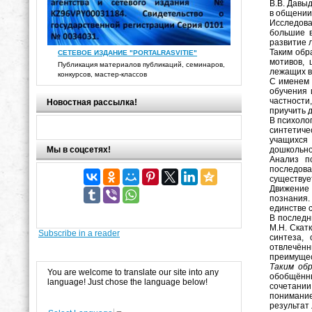
В.В. Давы
в общении
Исследова
большие в
развитие 
Таким обр
СЕТЕВОЕ ИЗДАНИЕ "PORTALRASVITIE"
мотивов, 
Публикация материалов публикаций, семинаров,
лежащих в
конкурсов, мастер-классов
С именем 
обучения 
частности
Новостная рассылка!
приучить 
В психоло
синтетиче
учащихся 
Мы в соцсетях!
дошкольно
Анализ п
последова
существует
Движение 
познания.
единстве 
В последн
М.Н. Скат
Subscribe in a reader
синтеза, 
отвлечённ
преимущес
Таким обр
You are welcome to translate our site into any
обобщённы
language! Just chose the language below!
сочетании
понимание
результат