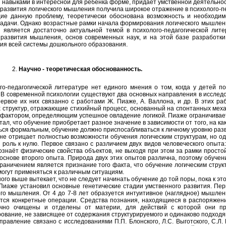
 навыками в интересной для ребенка форме, придаёт умственной деятельнос
развития логического мышления получила широкое отражение в психолого-п
е данную проблему, теоретически обоснована возможность и необходим
адачи. Однако возрастные рамки начала формирования логического мышлени
является достаточно актуальной темой в психолого-педагогической лите
развития мышления, основ современных наук, и на этой базе разработки 
ия всей системы дошкольного образования.
Научно - теоретическая обоснованность.
го-педагогической литературе нет единого мнения о том, когда у детей 
 В современной психологии существуют два основных направления в исслед
Первое их них связанно с работами Ж. Пиаже, А. Валлона, и др. В этих 
х структур, отражающие стихийный процесс, основанный на спонтанных мех
фактором, определяющим успешное овладение логикой. Пиаже ограничивает 
тал, что обучение приобретает разное значение в зависимости от того, на к
ться формальным, обучение должно приспосабливаться к личному уровню раз
не отрицает полностью возможности обучения логическим структурам, но о
о роль к нулю. Первое связано с различием двух видов человеческого опыта
ознаёт физические свойства объектов, не выходя при этом за рамки прост
 основе второго опыта. Природа двух этих опытов различна, поэтому обучен
раничением является признание того факта, что обучение логическим струк
могут применяться к различным ситуациям.
ого выше вытекает, что не следует начинать обучение до той поры, пока к эт
установил основные генетические стадии умственного развития. Период
го мышления. От 4 до 7-8 лет образуется интуитивное (наглядное) мышлени
ся конкретные операции. Средства познания, находящиеся в распоряжени
очно очищены и отделены от материи, для действий с которой они пр
рование, не зависящее от содержания структурируемого и одинаково подход
правление связано с исследованиями П.П. Блонского, Л.С. Выготского, С.Л. 