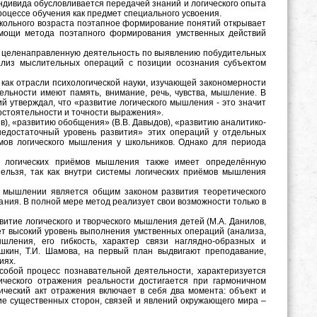
индивида обусловливается передачей знаний и логического опыта
роцессе обучения как предмет специального усвоения.
школьного возраста поэтапное формирование понятий открывает
омощи метода поэтапного формирования умственных действий
ет целенаправленную деятельность по выявлению побудительных
нализ мыслительных операций с позиции осознания субъектом
 как отрасли психологической науки, изучающей закономерности
тельности имеют память, внимание, речь, чувства, мышление. В
ий утверждал, что «развитие логического мышления - это значит
мостоятельности и точности выражения».
в), «развитию обобщения» (В.В. Давыдов), «развитию аналитико-
«недостаточный уровень развития» этих операций у отдельных
мов логического мышления у школьников. Однако для периода
ие логических приёмов мышления также имеет определённую
нельзя, так как внутри системы логических приёмов мышления
 в мышлении является общим законом развития теоретического
ния. В полной мере метод реализует свои возможности только в
итие логического и творческого мышления детей (М.А. Данилов,
гает высокий уровень выполнения умственных операций (анализа,
шления, его гибкость, характер связи наглядно-образных и
шкин, Т.И. Шамова, на первый план выдвигают преподавание,
иях.
обой процесс познавательной деятельности, характеризуется
ческого отражения реальности достигается при гармоничном
ический акт отражения включает в себя два момента: объект и
ие существенных сторон, связей и явлений окружающего мира –