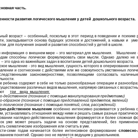
сновная часть.
нности развития логического мышления у детей дошкольного возраста.
й возраст – особенный, поскольку в этот период в поведении и психике 
ти, закладывается основа будущих успехов и достижений, а навыки и 
ом для получения знаний и развития способностей у детей в школе.
формация о внешнем мире – это материал для мышления. Мышление – од
одам способны логически формулировать свои мысли. Однако далеко не в
– это одна из важнейших задач в воспитании детей дошкольного возраста.
е мышление - это вид мышления, сущность которого в оперировании понят
авлении и соотнесении с действиями или же совокупность умственных логи
-следственными закономерностями, позволяющими согласовать наличны
льности.
ребенка содержит в себе не только разнообразные операции и разнообраз
 существовании различных видов мышления, напрямую связанных с возрастн
яют
три вида мышления:
но-действенное (познание с помощью манипулирования предметами)
но-образное (познание с помощью представлений предметов, явлений)
но-логическое (познание с помощью понятий, слов, рассуждений).
о-действенное мышление
особенно интенсивно развивается у ребенка с 
и, устанавливать отношения между ними и решать самые разные практическ
ании наглядно-действенного мышления формируется и более сложная ф
ок уже может решать задачи на основе представлений, без применения
ать схематические изображения или считать в уме.
семи годам начинается более интенсивное формирование
словесно-
ванием понятий. Однако оно не является ведущим у дошкольников.