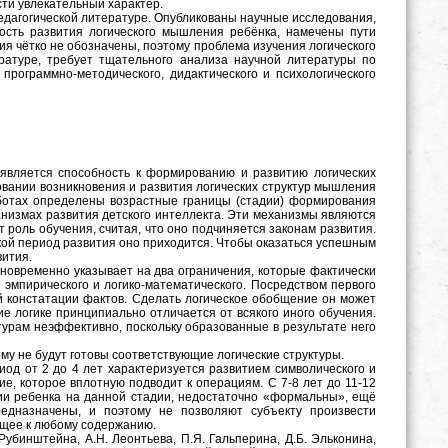
ти увлекательный характер.
едагогической литературе. Опубликованы научные исследования,
ость развития логического мышления ребёнка, намечены пути
я чётко не обозначены, п
оэтому проблема изучения логического
ратуре, требует тщательного анализа научной литературы по
программно-методического, дидактического и психологического
появляется способность к формированию и развитию логических
овании возникновения и развития логических структур мышления
работах определены возрастные границы (стадии) формирования
анизмах развития детского интеллекта. Эти механизмы являются
роль обучения, считая, что оно подчиняется законам развития.
акой период развития оно приходится. Чтобы оказаться успешным
вития.
дновременно указывает на два ограничения, которые фактически
: эмпирического и логико-математического. Посредством первого
ой констатации фактов. Сделать логическое обобщение он может
ие логике принципиально отличается от всякого иного обучения.
турам неэффективно, поскольку образованные в результате него
ому не будут готовы соответствующие логические структуры.
 от 2 до 4 лет характеризуется развитием символического и
е, которое вплотную подводит к операциям. С 7-8 лет до 11-12
и ребенка на данной стадии, недостаточно «формальны», ещё
едназначены, и поэтому не позволяют субъекту произвести
ящее к любому содержанию.
Рубинштейна, А.Н. Леонтьева, П.Я. Гальперина, Д.Б. Эльконина,