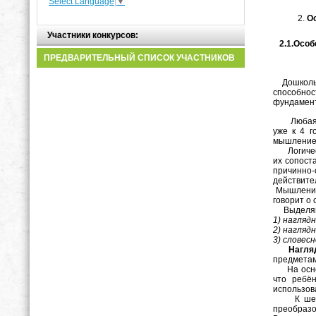
Select Language
▼
О
Участники конкурсов:
2.1.Особе
ПРЕДВАРИТЕЛЬНЫЙ СПИСОК УЧАСТНИКОВ
Дошкольны
способнос
фундамент
Любая ин
уже к 4 г
мышление 
Логическо
их сопост
причинно
действите
Мышление 
говорит о
Выдел
1) нагляд
2) нагляд
3) словес
Наглядн
предметам
На основ
что ребён
использов
К шести-
преобразо