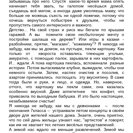
забываешь про него. Спустя какое-то время мама опять
начинает тебя звать, ты галопом несёшься домой,
съедаешь всё мигом, а иногда даже умоляешь маму, что
больше не можешь съесть ни одной ложечки, потому что
хочешь вернуться побыстрее к друзьям, чтобы не
пропустить самого интересного и важного.
Детство... На свой страх и риск мы бегали по крышам
гаражей. А вы помните свою несбыточную мечту о
постройке шалаша на дереве? Или игры в казаки -
разбойники, прятки, "магазин", "кожемяку"? Я никогда не
забуду, как мы за домом, на пустыре, пекли картошку. Как
только от хвороста оставались тлеющие угольки,
аккуратно, с помощью палок, зарывали в них картофель.
И... ждали. А пока картошка пеклась, вспоминали разные
истории. Потом вытаскивали клубни, выжидали, чтобы они
немного остыли. Затем, наспех очистив и посолив, с
азартом принимались поглощать эту вкуснятину. В саже
тогда были и руки, и лицо, и одежда. Но, наверное,
оттого, что картошку мы пекли сами, она казалась
особенно вкусной. Даже аппетитнее тех конфет, что
привозила по выходным бабушка. И это было настоящее,
незабываемое счастье!
Я никогда не забуду, как мы с девчонками – после
окончания 7класса – устраивали летом концерты в своём
дворе для жителей нашего дома. Знаете, очень приятно,
что по сей день жильцы узнают нас, "артистов" и говорят,
как им не хватает тех летних весёлых представлений.
А зимой нас ждало не меньше развлечений. Зимой мы