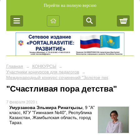
Перейти на полную версию
Корз
Главная
КОНКУРСЫ
→
→
Участники конкурсов для педагогов
→
Международный конкурс сочинений "Золотое перо"
"Счастливая пора детства"
7 февраля 2020 г.
Умурзакова Эльмира Ринатқызы
, 9 "А"
класс, КГУ "Гимназия №40", Республика
Казахстан, Жамбылская область, город
Тараз.