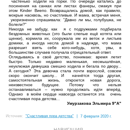
частенько ходили на горки. По очереди катались до
посинения на санках или листах фанеры, смакуя при
этом Kinder Виепо. Возвращались домой, как правило,
мокрые насквозь, но счастливые. И мама, встречая меня,
укоризненно спрашивала: "Давно ли мы, голубушка, не
болели?"
Никогда не забуду, как я с подружками подбирала
бездомных животных (это были слепые ещё котята или
щенки), кормила их, сооружала им из веток и листьев
домики, а иногда несла домой в надежде, что мама
разрешит взять себе кого-нибудь, хотя, увы, в
большинстве случаев получала отрицательный ответ.
Оглядываясь в своё детство, понимаю: время летит
быстро. Только недавно маленькая, несмышлёная,
неуклюжая девчушка смешно ходила и бегала по двору...
А сегодня? Эта девочка стала почти взрослой, совсем
скоро окончит школу... И начнётся тогда другая,
самостоятельная жизнь, откроется новая дорога,
неизвестное будущее. Потому что нельзя
останавливаться – нужно продолжать идти вперёд.
Однако в моём сердце навсегда останется эта очень
счастливая пора детства...
Умурзакова Эльмира 9"А"
Источник:
"Счастливая пора детства"
|
7 февраля 2020 г.
НАВИГАЦИЯ