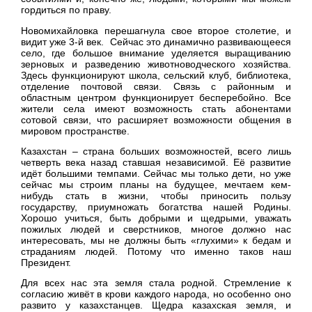
гордиться по праву.
Новомихайловка перешагнула свое второе столетие, и
видит уже 3-й век. Сейчас это динамично развивающееся
село, где большое внимание уделяется выращиванию
зерновых и разведению животноводческого хозяйства.
Здесь функционируют школа, сельский клуб, библиотека,
отделение почтовой связи. Связь с районным и
областным центром функционирует бесперебойно. Все
жители села имеют возможность стать абонентами
сотовой связи, что расширяет возможности общения в
мировом пространстве.
Казахстан – страна больших возможностей, всего лишь
четверть века назад ставшая независимой. Её развитие
идёт большими темпами. Сейчас мы только дети, но уже
сейчас мы строим планы на будущее, мечтаем кем-
нибудь стать в жизни, чтобы приносить пользу
государству, приумножать богатства нашей Родины.
Хорошо учиться, быть добрыми и щедрыми, уважать
пожилых людей и сверстников, многое должно нас
интересовать, мы не должны быть «глухими» к бедам и
страданиям людей. Потому что именно таков наш
Президент.
Для всех нас эта земля стала родной. Стремление к
согласию живёт в крови каждого народа, но особенно оно
развито у казахстанцев. Щедра казахская земля, и