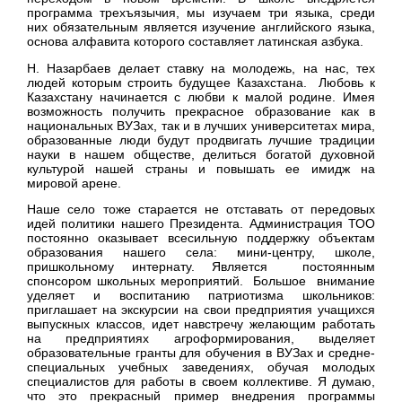
программа трехъязычия, мы изучаем три языка, среди
них обязательным является изучение английского языка,
основа алфавита которого составляет латинская азбука.
Н. Назарбаев делает ставку на молодежь, на нас, тех
людей которым строить будущее Казахстана. Любовь к
Казахстану начинается с любви к малой родине. Имея
возможность получить прекрасное образование как в
национальных ВУЗах, так и в лучших университетах мира,
образованные люди будут продвигать лучшие традиции
науки в нашем обществе, делиться богатой духовной
культурой нашей страны и повышать ее имидж на
мировой арене.
Наше село тоже старается не отставать от передовых
идей политики нашего Президента. Администрация ТОО
постоянно оказывает всесильную поддержку объектам
образования нашего села: мини-центру, школе,
пришкольному интернату. Является постоянным
спонсором школьных мероприятий. Большое внимание
уделяет и воспитанию патриотизма школьников:
приглашает на экскурсии на свои предприятия учащихся
выпускных классов, идет навстречу желающим работать
на предприятиях агроформирования, выделяет
образовательные гранты для обучения в ВУЗах и средне-
специальных учебных заведениях, обучая молодых
специалистов для работы в своем коллективе. Я думаю,
что это прекрасный пример внедрения программы