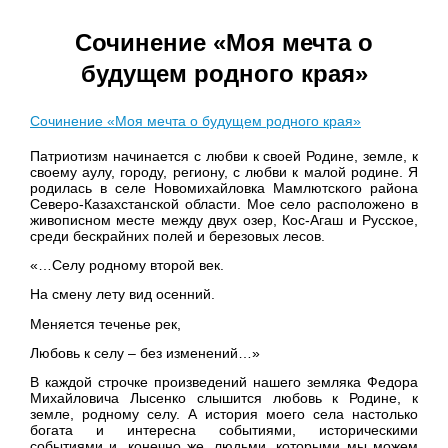
Сочинение «Моя мечта о
будущем родного края»
Сочинение «Моя мечта о будущем родного края»
Патриотизм начинается с любви к своей Родине, земле, к
своему аулу, городу, региону, с любви к малой родине. Я
родилась в селе Новомихайловка Мамлютского района
Северо-Казахстанской области. Мое село расположено в
живописном месте между двух озер, Кос-Агаш и Русское,
среди бескрайних полей и березовых лесов.
«…Селу родному второй век.
На смену лету вид осенний.
Меняется теченье рек,
Любовь к селу – без изменений…»
В каждой строчке произведений нашего земляка Федора
Михайловича Лысенко слышится любовь к Родине, к
земле, родному селу. А история моего села настолько
богата и интересна событиями, историческими
событиями и, конечно же, людьми, которыми мы можем