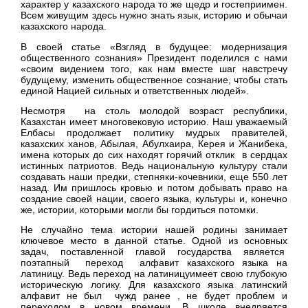
характер у казахского народа то же щедр и гостеприимен.
Всем живущим здесь нужно знать язык, историю и обычаи
казахского народа.
В своей статье «Взгляд в будущее: модернизация
общественного сознания» Президент поделился с нами
«своим видением того, как нам вместе шаг навстречу
будущему, изменить общественное сознание, чтобы стать
единой Нацией сильных и ответственных людей».
Несмотря на столь молодой возраст республики,
Казахстан имеет многовековую историю. Наш уважаемый
Елбасы продолжает политику мудрых правителей,
казахских ханов, Абылая, Абулхаира, Керея и Жанибека,
имена которых до сих находят горячий отклик в сердцах
истинных патриотов. Ведь национальную культуру стали
создавать наши предки, степняки-кочевники, еще 550 лет
назад. Им пришлось кровью и потом добывать право на
создание своей нации, своего языка, культуры и, конечно
же, истории, которыми могли бы гордиться потомки.
Не случайно тема истории нашей родины занимает
ключевое место в данной статье. Одной из основных
задач, поставленной главой государства является
поэтапный переход алфавит казахского языка на
латиницу. Ведь переход на латиницуимеет свою глубокую
историческую логику. Для казахского языка латинский
алфавит не был чужд ранее , не будет проблем и
переходом в новом времени. В школе внедряется