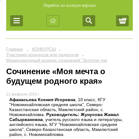
Перейти на полную версию
Корз
Главная
КОНКУРСЫ
→
→
Участники конкурсов для педагогов
→
Международный конкурс сочинений "Золотое перо"
Сочинение «Моя мечта о
будущем родного края»
21 февраля 2020 г.
Афанасьева Ксения Игоревна
, 10 класс, КГУ
"Новомихайловская средняя школа", Северо-
Казахстанская область, Мамлютский район, с.
Новомихайловка.
Руководитель: Жунусова Жамал
Сабыржановна
, учитель русского языка и литературы,
английского языка, КГУ "Новомихайловская средняя
школа", Северо-Казахстанская область, Мамлютский
район, с. Новомихайловка.