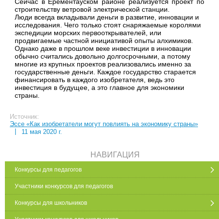
Сейчас в Ерементауском районе реализуется проект по
строительству ветровой электрической станции.
Люди всегда вкладывали деньги в развитие, инновации и
исследования. Чего только стоят снаряжаемые королями
экспедиции морских первооткрывателей, или
продвигаемые частной инициативой опыты алхимиков.
Однако даже в прошлом веке инвестиции в инновации
обычно считались довольно долгосрочными, а потому
многие из крупных проектов реализовались именно за
государственные деньги. Каждое государство старается
финансировать в каждого изобретателя, ведь это
инвестиция в будущее, а это главное для экономики
страны.
Источник:
Эссе «Как изобретатели могут повлиять на экономику страны»
|
11 мая 2020 г.
НАВИГАЦИЯ
Конкурсы для педагогов
Участники конкурсов для педагогов
Конкурсы для школьников