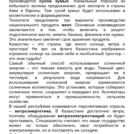
производится
сухой кумыс
. Уникальный порошок из
кобыльего молока предназначен для экспорта в страны
Азии и Европы. Там сухой кумыс будет использован в
косметологии и фармацевтике.
Технологи предложили три варианта производства
национального продукта
жент.
Основные нововведения
заключаются в том, чтобы включить в рецепт
подсолнечное масло, мякоть банана, фиников или хурмы.
Это значительно увеличит срок хранения продукта.
Казахстан – это страна, где много солнца, ветра и
простора! Не зря на флаге Казахстана изображено
огромное солнце на синем небе и необъятный простор –
это знак судьбы!
Самый обычный способ использования солнечной
энергии – это темная емкость для воды. Темный цвет,
аккумулируя солнечную энергию, превращает ее в
тепловую, в результате вода нагревается. Для
использования солнечной энергии применяются
солнечные коллекторы. Это установки, которые собирают
солнечное тепло, сохраняют и передают его. Коллекторы
могут применяться в промышленности, сельском
хозяйстве.
В нашей республике осваивается перспективная отрасль
–
ветроэнергетика.
В Казахстане достаточно ветра,
поэтому оборудование
ветроэлектростанций
не будет
простаивать. Специалисты считают, что наше государство
может не только обеспечить свои потребности в
электроэнергии, но и поставлять ее соседям.