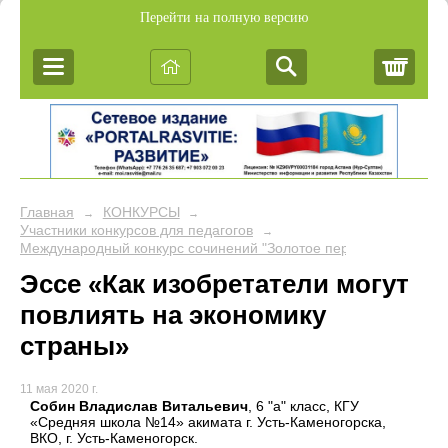
Перейти на полную версию
Корз
Главная
КОНКУРСЫ
→
→
Участники конкурсов для педагогов
→
Международный конкурс сочинений "Золотое перо"
Эссе «Как изобретатели могут
повлиять на экономику
страны»
11 мая 2020 г.
Собин Владислав Витальевич
, 6 "а" класс, КГУ
«Средняя школа №14» акимата г. Усть-Каменогорска,
ВКО, г. Усть-Каменогорск.