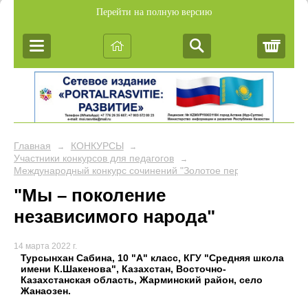
Перейти на полную версию
Корз
Главная
КОНКУРСЫ
→
→
Участники конкурсов для педагогов
→
Международный конкурс сочинений "Золотое перо"
"Мы – поколение
независимого народа"
14 марта 2022 г.
Турсынхан Сабина, 10 "А" класс, КГУ "Средняя школа
имени К.Шакенова", Казахстан, Восточно-
Казахстанская область, Жарминский район, село
Жанаозен.