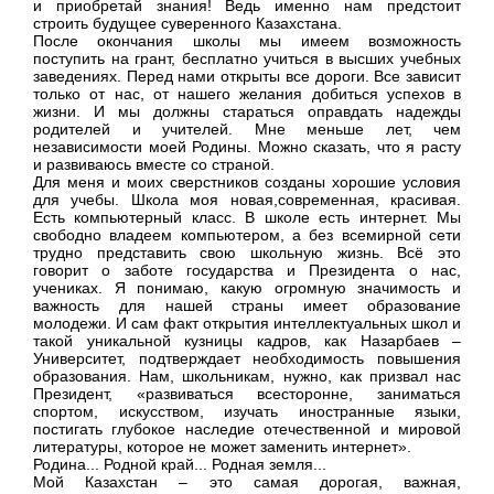
и приобретай знания! Ведь именно нам предстоит
строить будущее суверенного Казахстана.
После окончания школы мы имеем возможность
поступить на грант, бесплатно учиться в высших учебных
заведениях. Перед нами открыты все дороги. Все зависит
только от нас, от нашего желания добиться успехов в
жизни. И мы должны стараться оправдать надежды
родителей и учителей. Мне меньше лет, чем
независимости моей Родины. Можно сказать, что я расту
и развиваюсь вместе со страной.
Для меня и моих сверстников созданы хорошие условия
для учебы. Школа моя новая,современная, красивая.
Есть компьютерный класс. В школе есть интернет. Мы
свободно владеем компьютером, а без всемирной сети
трудно представить свою школьную жизнь. Всё это
говорит о заботе государства и Президента о нас,
учениках. Я понимаю, какую огромную значимость и
важность для нашей страны имеет образование
молодежи. И сам факт открытия интеллектуальных школ и
такой уникальной кузницы кадров, как Назарбаев –
Университет, подтверждает необходимость повышения
образования. Нам, школьникам, нужно, как призвал нас
Президент, «развиваться всесторонне, заниматься
спортом, искусством, изучать иностранные языки,
постигать глубокое наследие отечественной и мировой
литературы, которое не может заменить интернет».
Родина... Родной край... Родная земля...
Мой Казахстан – это самая дорогая, важная,