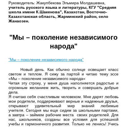
Руководитель: Жакупбекова Эльмира Молдашевна,
учитель русского языка и литературы, КГУ "Средняя
школа имени К.Шакенова", Казахстан, Восточно-
Казахстанская область, Жарминский район, село
Жанаозен.
"Мы – поколение независимого
народа"
"Мы – поколение независимого народа"
Новый день. Как обычно солнце освещает класс
светом и теплом. Я сижу за партой и читаю тему эссе
«
Мы – поколение независимого народа»
Читая эту строку, у меня душа наполняется радостью и
огромным желанием жить, творить и совершать добрые
дела.
Я считаю себя счастливым человеком. Мне дарят любовь
мои родители, поддерживают верные и надежные друзья,
открывают удивительный мир знаний любимые
учителя. Сегодня мы еще сидим за школьными партами,
а завтра – займем рабочие места своих родителей. Для
нас, школьников, созданы все условия для успешной
учебы и гармоничного развития. Только не ленись! Учись