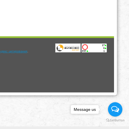
.
Message us