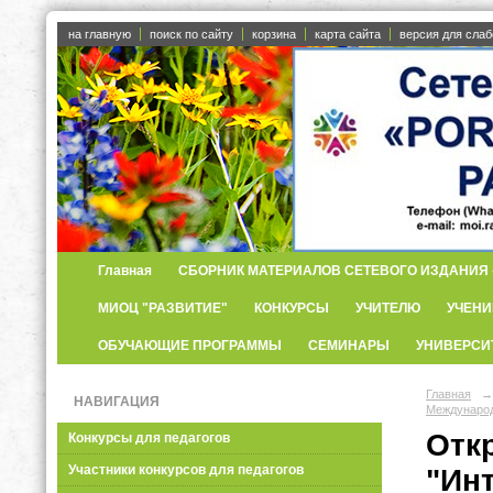
на главную
поиск по сайту
корзина
карта сайта
версия для сла
Главная
СБОРНИК МАТЕРИАЛОВ СЕТЕВОГО ИЗДАНИЯ «
МИОЦ "РАЗВИТИЕ"
КОНКУРСЫ
УЧИТЕЛЮ
УЧЕНИ
ОБУЧАЮЩИЕ ПРОГРАММЫ
СЕМИНАРЫ
УНИВЕРСИ
Главная
→
НАВИГАЦИЯ
Международ
Отк
Конкурсы для педагогов
Участники конкурсов для педагогов
"Ин