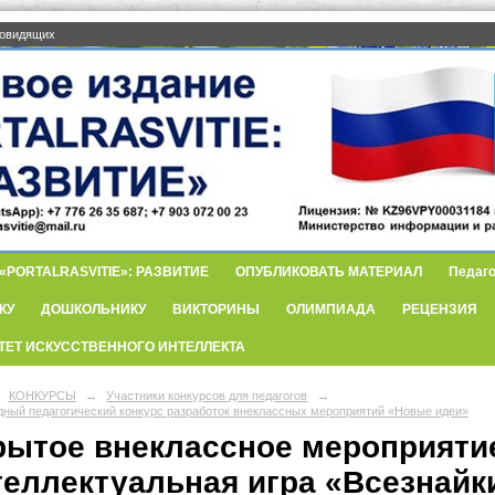
бовидящих
PORTALRASVITIE»: РАЗВИТИЕ
ОПУБЛИКОВАТЬ МАТЕРИАЛ
Педаго
КУ
ДОШКОЛЬНИКУ
ВИКТОРИНЫ
ОЛИМПИАДА
РЕЦЕНЗИЯ
ТЕТ ИСКУССТВЕННОГО ИНТЕЛЛЕКТА
КОНКУРСЫ
→
Участники конкурсов для педагогов
→
ный педагогический конкурс разработок внеклассных мероприятий «Новые идеи»
рытое внеклассное мероприятие
теллектуальная игра «Всезнайк