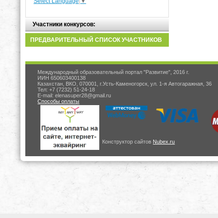
Select Language
▼
Участники конкурсов:
ПРЕДВАРИТЕЛЬНЫЙ СПИСОК УЧАСТНИКОВ
Международный образовательный портал "Развитие", 2016 г.
ИИН 650603400138
Казахстан, ВКО, 070001, г.Усть-Каменогорск, ул. 1-я Автогаражная, 36
Тел: +7 (7232) 51-24-18
E-mail: elenasuper28@gmail.ru
Способы оплаты
Конструктор сайтов
Nubex.ru