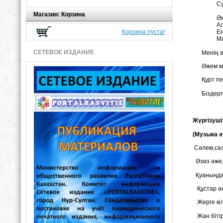
Сү
Магазин: Корзина
Әж
А
Корзина пуста!
Ең
Ма
СЕТЕВОЕ ИЗДАНИЕ
Менің ә
Әжем ма
Құрт пен
Біздерге
Жүргізуші
(Музыка ә
Сәлем,сәл
Әзиз әже,
Қуаныңда
Құстар ән
Жерге кіл
Жан бітір