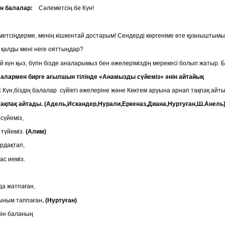
н балалар:
Сәлеметсің бе Күн!
етсіңдерме, менің кішкентай достарым! Сендерді көргеніме өте қуаныштымы
 қалды мені неге ояттыңдар?
 күн қыз, бүгін бізде аналарымыз бен әжелеріміздің мерекесі болып жатыр. Бүгі
алармен бирге ағылшын тілінде «Анамызды сүйеміз» әнін айтайық
:
Күн,біздің балалар сүйікті әжелеріне және Көктем аруына арнап тақпақ айты
ақпақ айтады. (Адель,Искандер,Нурали,Еркеназ,Диана,Нуртуған,Ш.Анель
рды сүйеміз,
 түйеміз.
(Алим)
ардақтап,
ас иеміз.
да жатпаған,
ыным таппаған
. (Нуртуған)
ін баланың