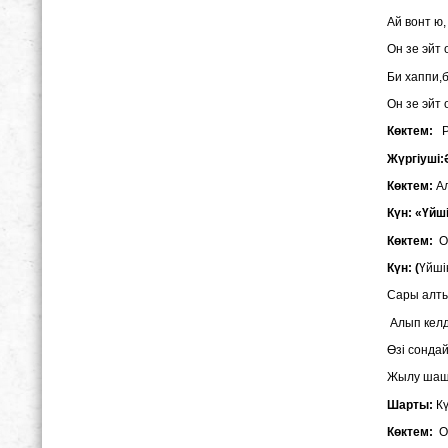
Ай вонт ю,
Он зе эйт
Би хаппи,
Он зе эйт
Көктем:
Ра
Жүргіуші:
Көктем:
А
Күн: «Үйш
Көктем:
Ол
Күн: (
Үйші
Сары алты
Алып келд
Өзі сондай
Жылу шашы
Шарты:
Кү
Көктем:
Ой