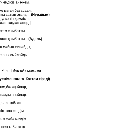
йкімдісіз ақ әжем.
е маған базардан,
лма сатып әкелді.
(Нурайым
)
 үлкенін дәмдісін,
ған таңдап әперді.
жем сымбатты
ған қымбатты.
(Адель)
 майын жинайды,
 оны сыйлайды.
:
Келесі
Ән: «Ақ мамам»
уенімен залға Көктем кіреді)
ем,балақайлар,
назды апайлар.
р алақайлап
ін ала келдім,
ем жаба келдім
ткен табиғатқа