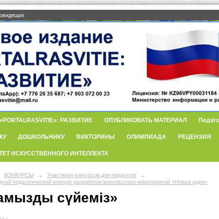
бовидящих
PORTALRASVITIE»: РАЗВИТИЕ
ОПУБЛИКОВАТЬ МАТЕРИАЛ
Педаго
КУ
ДОШКОЛЬНИКУ
ВИКТОРИНЫ
ОЛИМПИАДА
РЕЦЕНЗИЯ
ТЕТ ИСКУССТВЕННОГО ИНТЕЛЛЕКТА
КОНКУРСЫ
→
Участники конкурсов для педагогов
→
ный педагогический конкурс разработок внеклассных мероприятий «Новые идеи»
амызды сүйеміз»