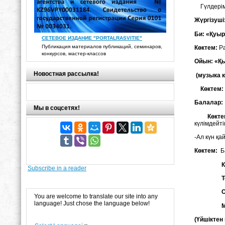
Гүлдерімд
Жүргізуші
Би: «Қуы
СЕТЕВОЕ ИЗДАНИЕ "PORTALRASVITIE"
Публикация материалов публикаций, семинаров,
Көктем:
Р
конкурсов, мастер-классов
Ойын: «Қы
Новостная рассылка!
(музыка к
Көктем:
Балалар:
Мы в соцсетях!
Көкте
күлімдейті
-Ал күн қа
Көктем:
Ба
Күн-кү
Subscribe in a reader
Терезе
Сенің 
You are welcome to translate our site into any
language! Just chose the language below!
Мереке
(Үйшіктен 