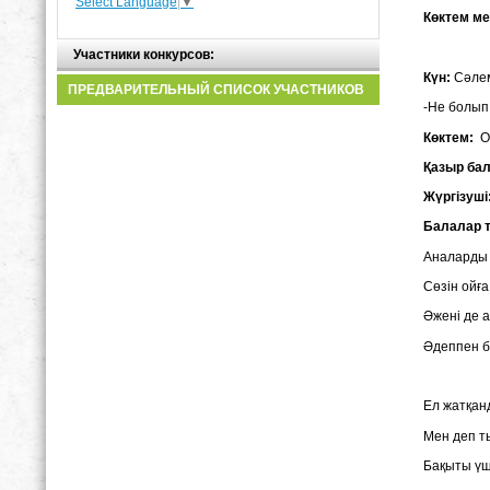
Select Language
▼
Көктем ме
Участники конкурсов:
Күн:
Сәлем
ПРЕДВАРИТЕЛЬНЫЙ СПИСОК УЧАСТНИКОВ
-Не болып
Көктем:
Ой
Қазыр бал
Жүргізуші
Балалар т
Анала
Сөзін ойға
Әжені де 
Әдеппен б
Ел жатқан
Мен деп т
Бақыты үш