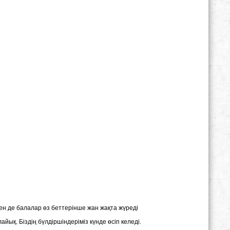
н де балалар өз беттерінше жан жақта жүреді
қ. Біздің бүлдіршіндеріміз күнде өсіп келеді.