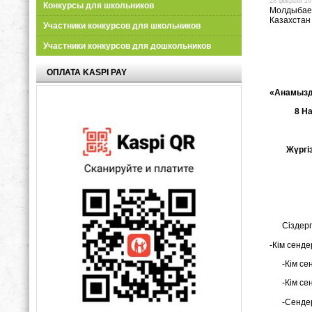
28 февраля 20
Конкурсы для школьников
Молдыбаев
Казахстан
Участники конкурсов для школьников
Участники конкурсов для дошкольников
ОПЛАТА KASPI PAY
«Анамызд
8 Н
Жүргізу
Мейірба
Гүл көк
Құттықт
Сіздерге 
-Кім сенде
-Кім сенд
-Кім сен
-Сендерді