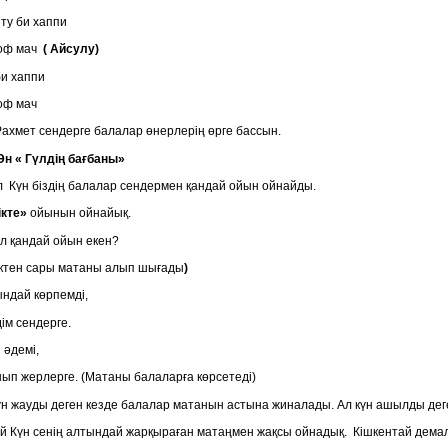
 ту би хаппи
 оф мач
( Айсулу)
би хаппи
 оф мач
хмет сендерге балалар өнерлерің өрге бассын.
Ән « Гүлдің бағбаны»
л Күн біздің балалар сендермен қандай ойын ойнайды.
ікте»
ойынын ойнайық.
 қандай ойын екен?
ктен сары матаны алып шығады
)
ндай көрпемді,
ім сендерге.
 әдемі,
п жерлерге. (Матаны балаларға көрсетеді)
н жауды деген кезде балалар матанын астына жиналады. Ал күн ашылды деге
 Күн сенің алтындай жарқыраған матаңмен жақсы ойнадық. Кішкентай демалайы