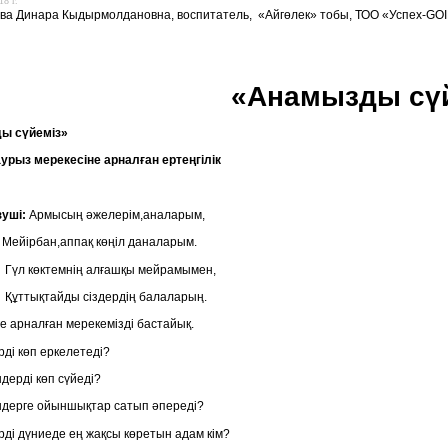
18 г.
а Динара Кыдырмолдановна, воспитатель, «Айгөлек» тобы, ТОО «Успех-GOID-8»
«Анамызды сү
ы сүйеміз»
аурыз мерекесіне арналған ертеңгілік
ші:
Армысың әжелерім,аналарым,
н,аппақ көңіл даналарым.
темнің алғашқы мейрамымен,
айды сіздердің балаларың.
арналған мерекемізді бастайық.
рді көп еркелетеді?
ерді көп сүйеді?
дерге ойыншықтар сатып әпереді?
 дүниеде ең жақсы көретын адам кім?