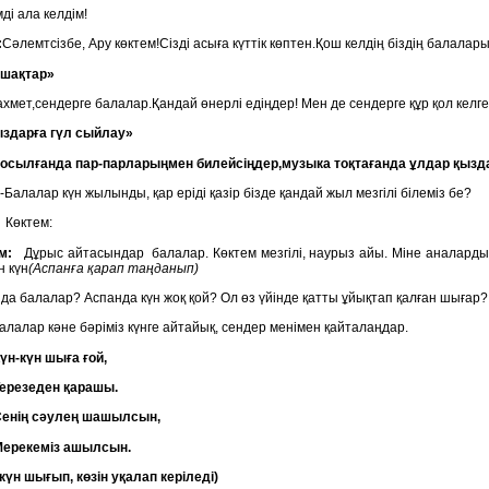
і ала келдім!
:
Сәлемтсізбе, Ару көктем!Сізді асыға күттік көптен.Қош келдің біздің бала
ршақтар»
ахмет,сендерге балалар.Қандай өнерлі едіңдер! Мен де сендерге құр қол келг
здарға гүл сыйлау»
осылғанда пар-парларыңмен билейсіңдер,музыка тоқтағанда ұлдар қыздар
-Балалар күн жылынды, қар еріді қазір бізде қандай жыл мезгілі білеміз бе?
Көктем:
м:
Дұрыс айтасындар балалар. Көктем мезгілі, наурыз айы. Міне аналардың, 
н күн
(Аспанға қарап таңданып)
йда балалар? Аспанда күн жоқ қой? Ол өз үйінде қатты ұйықтап қалған шығар? 
лалар кәне бәріміз күнге айтайық, сендер менімен қайталаңдар.
н шыға ғой,
ден қарашы.
сәулең шашылсын,
міз ашылсын.
күн шығып, көзін уқалап керіледі)