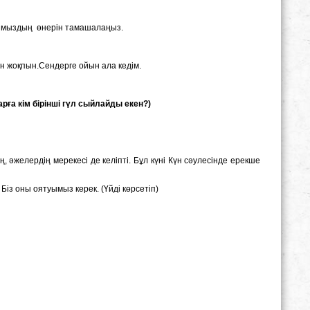
ларымыздың өнерін тамашалаңыз.
ен жоқпын.Сендерге ойын ала кедім.
ға кім бірінші гүл сыйлайды екен?)
әжелердің мерекесі де келіпті. Бұл күні Күн сәулесінде ерекше
Біз оны оятуымыз керек. (Үйді көрсетіп)