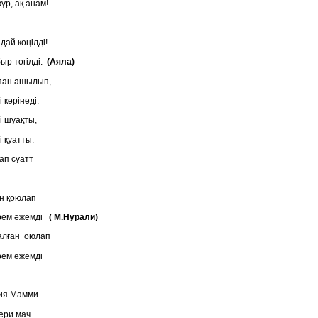
үр, ақ анам!
дай көңілді!
ыр төгілді.
(Аяла)
пан ашылып,
 көрінеді.
і шуақты,
і қуатты.
ап суатт
н қоюлап
рем әжемді
( М.Нурали)
алған оюлап
рем әжемді
ия Мамми
вери мач