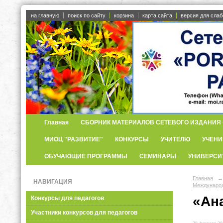
на главную
поиск по сайту
корзина
карта сайта
версия для сла
Главная
СБОРНИК МАТЕРИАЛОВ СЕТЕВОГО ИЗДАНИЯ «
МИОЦ "РАЗВИТИЕ"
КОНКУРСЫ
УЧИТЕЛЮ
УЧЕНИ
ОБУЧАЮЩИЕ ПРОГРАММЫ
СЕМИНАРЫ
УНИВЕРСИ
Главная
→
НАВИГАЦИЯ
Международ
«Ан
Конкурсы для педагогов
Участники конкурсов для педагогов