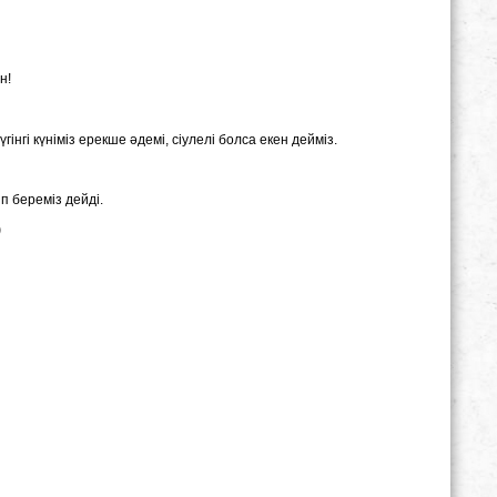
н!
нгі күніміз ерекше әдемі, сіулелі болса екен дейміз.
п береміз дейді.
)