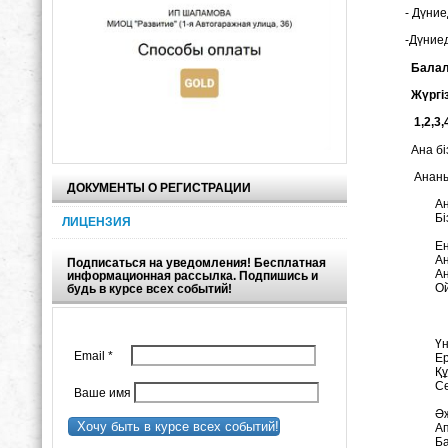
- Дүниеде
-Дүниеде
Балала
Жүргізу
1,2,3,4,5
Ана бізд
Ананың б
ДОКУМЕНТЫ О РЕГИСТРАЦИИ
А
Бі
ЛИЦЕНЗИЯ
Ең
Ан
Подписаться на уведомления! Бесплатная
Ан
информационная рассылка. Подпишись и
Ой
будь в курсе всех событий!
Үн
Email
*
Ер
Қ
Се
Ваше имя
Әж
Хочу быть в курсе всех событий!
Ап
Ба