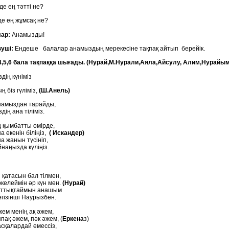
 ең тәтті не?
 ең жұмсақ не?
р:
Анамызды!
ші:
Ендеше балалар анамыздың мерекесіне тақпақ айтып берейік.
,6 бала тақпаққа шығады. (Нурай,М.Нурали,Аяла,Айсулу, Алим,Нурайым
ің күніміз
із гүліміз,
(Ш.Анель)
намыздан тарайды,
здің ана тіліміз.
 қымбатты өмірде,
а екенін біліңіз,
( Искандер)
а жанын түсініп,
наңызда күліңіз.
 қатасын бал тілмен,
келеймін әр күн мен.
(Нурай)
ұттықтаймын анашым
гізінші Наурызбен.
ем менің ақ әжем,
пақ әжем, пәк әжем, (
Еркена
з)
сқалардай емессіз,