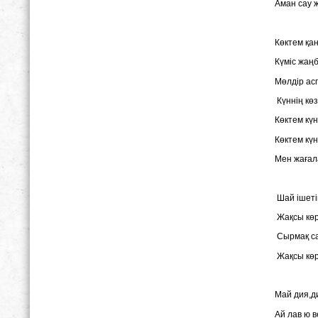
Аман сау ж
Көктем қан
Күміс жаңб
Мөлдір ас
Күннің көзі
Көктем күн
Көктем күн
Мен жағал
Шай ішеті
Жақсы кө
Сырмақ с
Жақсы кө
Май дия,д
Ай лав ю 