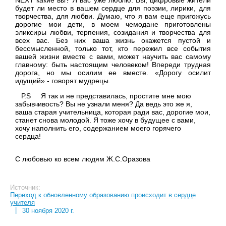
NEХТ какие вы? Я вас уже люблю. Вы, цифровые жители
будет ли место в вашем сердце для поэзии, лирики, для
творчества, для любви. Думаю, что я вам еще пригожусь
дорогие мои дети, в моем чемодане приготовлены
эликсиры любви, терпения, созидания и творчества для
всех вас. Без них ваша жизнь окажется пустой и
бессмысленной, только тот, кто пережил все события
вашей жизни вместе с вами, может научить вас самому
главному: быть настоящим человеком! Впереди трудная
дорога, но мы осилим ее вместе. «Дорогу осилит
идущий» - говорят мудрецы.
Р.S Я так и не представилась, простите мне мою
забывчивость? Вы не узнали меня? Да ведь это же я,
ваша старая учительница, которая ради вас, дорогие мои,
станет снова молодой. Я тоже хочу в будущее с вами,
хочу наполнить его, содержанием моего горячего
сердца!
С любовью ко всем людям Ж.С.Оразова
Источник:
Переход к обновленному образованию происходит в сердце
учителя
|
30 ноября 2020 г.