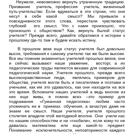
Неужели, невозможно вернуть утраченную традицию.
Призвание учитель, профессия учитель, жизненный
путь-учительство. Если вдуматься в эти строки, что они
несут в себе какой смысл? Мы привыкли к
повседневности этого слова, перестали чувствовать
глубокий его смысл. Что с нами произошло, что
произошло с обществом? Как, вернуть былой статус
учителя? Прежде всего, давайте обратимся к истории к
прошлому где-то там и будем искать истину.
В прошлом веке еще статус учителя был довольно
высок, требования к самому учителю так же были высоки.
Все мы помним знаменитых учителей прошлых веков, они
и сейчас вызывают наше уважение, восторг, а их
педагогические труды являются вехами для современной
педагогической науки. Учителя прошлого, прежде всего
высоконравственные люди, являлись примером для
общества, учителя могли быть и писателями и поэтами и
учеными, как им это удавалось, как они находили на все
это время. Вспомните наших учителей а ведь многие из
них еще живы, я помню всех –это пример для
подражания. «Гуманная педагогика» любим часто
упоминать ее в приемах обучения, а зачастую даже не
знаем ее смысл. Наши учителя, учителя прошлого
столетия владели этой методикой вполне. Они учили нас
по нашим способностям и не «гнобили», если кому-то не
давалась математика или еще какой-то предмет.
Понимание исключительности, неповторимости каждого