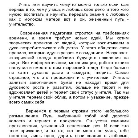
Учить или научить чему-то можно только если сам
веришь в то, чему учишь и любишь свое дело и того кого
нужно воспитать и научить, передать знания с любовью
как с молоком матери вот и он, жизненный путь -
учительство.
Современная педагогика строится на требованиях
времени, а время требует новых идей. Мы хотим
творческих проектов от людей, которых воспитываем в
духе потребительского общества. У этого общества свои
правила, которые идут в разрез с созиданием. Назревает
«творческий голод» проблема будущего поколения на
лицо. Век информатизации, механизации, робототехники
наступил и вместе с ним творческий голод. Люди больше
не хотят духовно расти и созидать, творить. Самое
страшное, что это происходит и с учителями. Учитель
занятый заполнением бумаг не находит время для
духовного роста и развития, больше не творит и не
вдохновляет детей и теряет свой статус учителя. Так мы
учителя теряем свой облик, а потом и уважение, прежде
всего самих себя.
Вернемся к первым строкам этого небольшого
размышления. Путь, выбранный тобой мой дорогой
коллега и тернист и прекрасен. Он усеян камнями
преткновения, усыпанный лепестками роз. И если это
твое призвание, и ты тот, кто не может не учить, тебе
остается, лишь одно, дарить свои знания с любовью,