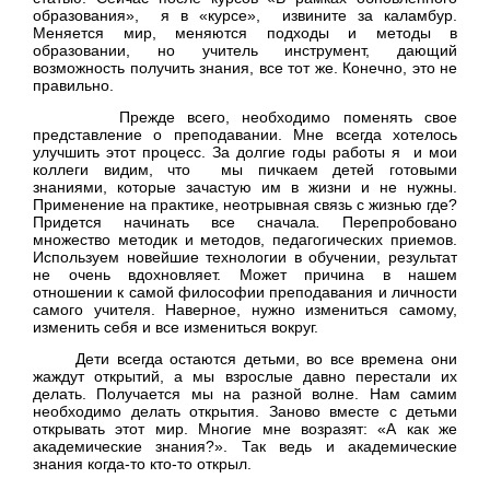
образования», я в «курсе», извините за каламбур.
Меняется мир, меняются подходы и методы в
образовании, но учитель инструмент, дающий
возможность получить знания, все тот же. Конечно, это не
правильно.
Прежде всего, необходимо поменять свое
представление о преподавании. Мне всегда хотелось
улучшить этот процесс. За долгие годы работы я и мои
коллеги видим, что мы пичкаем детей готовыми
знаниями, которые зачастую им в жизни и не нужны.
Применение на практике, неотрывная связь с жизнью где?
Придется начинать все сначала
.
Перепробовано
множество методик и методов, педагогических приемов.
Используем новейшие технологии в обучении, результат
не очень вдохновляет. Может причина в нашем
отношении к самой философии преподавания и личности
самого учителя. Наверное, нужно измениться самому,
изменить себя и все измениться вокруг.
Дети всегда остаются детьми, во все времена они
жаждут открытий, а мы взрослые давно перестали их
делать. Получается мы на разной волне. Нам самим
необходимо делать открытия. Заново вместе с детьми
открывать этот мир. Многие мне возразят: «А как же
академические знания?». Так ведь и академические
знания когда-то кто-то открыл.