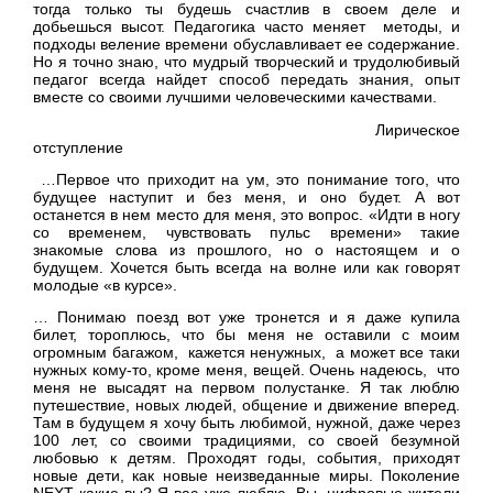
тогда только ты будешь счастлив в своем деле и
добьешься высот. Педагогика часто меняет методы, и
подходы веление времени обуславливает ее содержание.
Но я точно знаю, что мудрый творческий и трудолюбивый
педагог всегда найдет способ передать знания, опыт
вместе со своими лучшими человеческими качествами.
Лирическое
отступление
…Первое что приходит на ум, это понимание того, что
будущее наступит и без меня, и оно будет. А вот
останется в нем место для меня, это вопрос. «Идти в ногу
со временем, чувствовать пульс времени» такие
знакомые слова из прошлого, но о настоящем и о
будущем. Хочется быть всегда на волне или как говорят
молодые «в курсе».
… Понимаю поезд вот уже тронется и я даже купила
билет, тороплюсь, что бы меня не оставили с моим
огромным багажом, кажется ненужных, а может все таки
нужных кому-то, кроме меня, вещей. Очень надеюсь, что
меня не высадят на первом полустанке. Я так люблю
путешествие, новых людей, общение и движение вперед.
Там в будущем я хочу быть любимой, нужной, даже через
100 лет, со своими традициями, со своей безумной
любовью к детям. Проходят годы, события, приходят
новые дети, как новые неизведанные миры. Поколение