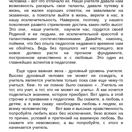
человека – вот что отличало их. Наши учителя давали нам
возможность раскрыть свои таланты, давали путевку в
жизнь, не жалея хороших отметок, не заваливали на
экзаменах, а помогали выйти в жизнь, верили в нас, в
нашу исключительность. Наверное, поэтому, у нашего
поколения развито стремление достичь каких-либо высот.
Это они, наши учителя, научили нас, гордится своей
Родиной и ее людьми, ее исключительной красотой и
талантливыми соотечественниками. Давайте, наконец,
поймем, что без опыта педагогов недавнего времени нам
не обойтись. Ведь без прошлого нет настоящего, все
новое должно расти на прочном фундаменте,
построенном качественно и с любовью. Это один из
главнейших аспектов в педагогике.
Еще одна важная веха - духовный уровень учителя.
Высоко духовный человек не может не созидать, и
учитель является учителем только пока сам еще чему-то
учиться. Кем- то не помню было сказано «…Учитель не
тот, кто учит, а тот, кто не может не учить». А как хочется
поделиться знанием, которое приобрел. Вот здесь в этой
строчке и призвание к педагогике. Вы скажите, а любовь к
детям, а я вам скажу: необходима любовь к людям, ко
всему человечеству. Вот вам и высокая нравственность
попробуйте любить всех без исключения, безо всяких на
то причин, условий и претензий на взаимную любовь. Вы
скажите это невозможно, а вы попробуйте, с этого и
начинается учитель.