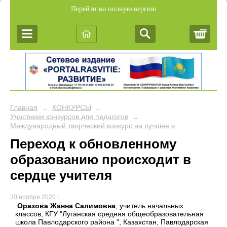
Перейти на полную версию
Корз
Главная
КОНКУРСЫ
→
→
Участники конкурсов для педагогов
→
Международный творческий конкурс на лучшее эссе «Мой коллег
Переход к обновленному
образованию происходит в
сердце учителя
30 ноября 2020 г.
Оразова Жанна Салимовна
, учитель начальных
классов, КГУ "Луганская средняя общеобразовательная
школа Павлодарского района ", Казахстан, Павлодарская