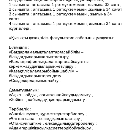
1 сыныпта: аптасына 1 ретжүктемемен, жылына 33 сағат,
2 сыныпта : аптасына 1 ретжүктемемен ,жылына 34 сағат,
3 сыныпта : аптасына 1 ретжүктемемен , жылына 34
сағат,
4 сыныпта : аптасына 1 ретжүктемемен, жылына 34 сағат
жүргізіледі .
«Қызықты қазақ тілі» факультатив сабағыныңмақсаты:
Білімділік :
vБағдарламалықталаптарғасайбілім –
білікдағдыларынқалыптастыру,
vКаллиграфиялықталаптарғасайсауатты,
көркемжазудағдыларынжетілдіру ;
vҚазақтілісалаларыбойыншабілім –
білікдағдыларынтереңдету ;
vСөздікқорларынмолайту .
Дамытушылық :
vАқыл – ойды , логикалықойлаудыдамыту ,
vЗейінін , қабылдау, қиялдарындамыту .
Тәрбиелік :
vАнатілінсүюге, құрметтеугетәрбиелеу ;
vҰлттық сана – сезімдіқалыптастыру ;
vОтансүйгіштікке , елжандылыққатәрбиелеу ;
vАдамгершілікасылқасиеттердібойғасіңіру .