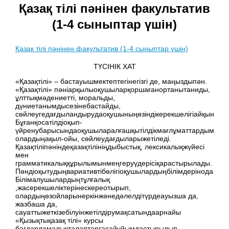
Қазақ тілі пәнінен факультатив
(1-4 сыныптар үшін)
Қазақ тілі пәнінен факультатив (1-4 сыныптар үшін)
ТҮСІНІК ХАТ
«Қазақтілі» – бастауышмектептегінегізгі де, маңыздыпән.
«Қазақтілі» пәніарқылыоқушыларқоршағанортанытаниды,
ұлттықмәдениетті, моральды,
дүниетанымдысезінебастайды,
сөйлеугедағдыландырудаоқушыныңөзіндікерекшелігіайқындала
Бұғанқосатілдіоқып-
үйренубарысындаоқушыларалғашқытілдікмағлұматтардымеңге
олардыңақыл-ойы, сөйлеудағдыларыжетіледі.
Қазақтіліпәніндеқазақтілініңдыбыстық, лексикалықжүйесі
мен
грамматикалыққұрылымынмеңгеруүдерісіқарастырылады.
Пәндіоқытудыңвариативтібөлігіоқушылардыңбілімдеріноданәр
Білімалушылардыңтұлғалық
,жасерекшеліктерінескереотырып,
олардыңөзойларынеркінжәнедәлелдітүрдеауызша да,
жазбаша да,
сауаттыжеткізебілуінжетілдірумақсатындаарнайы
«Қызықтықазақ тілі» курсы
бағдарламалықталаптарғасайұйымдастырылып,