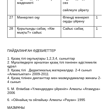
мәдениеті
сөз
сөйлеуге үйрету
27
Мәнерлеп оқу
Өлеңді мәнереп
1
оқуды үйрену
28
Қорытынды сабақ. «Кім
Сайыс сабақ
1
мықты?» сайыс
ПАЙДАЛАНҒАН ӘДЕБИЕТТЕР
1. Қазақ тілі оқулықтары 1,2,3,4, сыныптар
2. Мұғалімдерге арналған қазақ тілі пәнінен әдістемелік
құрал
3. Қазақ тілі . Дидактикалық материалдар. 2-4 сынып
«Алматыкітап» 2009-2011
4. Қазақ тілінен диктанттар мен мазмұндамалар жинағы 2-
4 сынып
5. М. Әлімбав «Үлкендерден үйреніп» Алматы «Атамұра»
2006
6. «Ойнайық та ойлайық» Алматы «Рауан» 1995
МАЗМҰНЫ