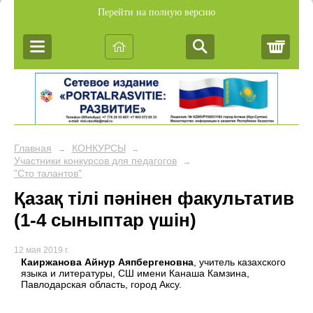
Перейти на полную версию
Корз
Главная
КОНКУРСЫ
→
→
Участники конкурсов для педагогов
→
"Сто талантов"
Қазақ тілі пәнінен факультатив
(1-4 сыныптар үшін)
12 мая 2019 г.
Каиржанова Айнур Аяпбергеновна
, учитель казахского
языка и литературы, СШ имени Канаша Камзина,
Павлодарская область, город Аксу.