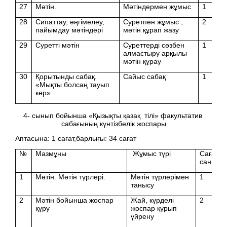
27
Мәтін.
Мәтіндермен жұмыс
1
28
Сипаттау, әңгімелеу,
Суретпен жұмыс ,
2
пайымдау мәтіндері
мәтін құрап жазу
29
Суретті мәтін
Суреттерді сөзбен
1
алмастыру арқылы
мәтін құрау
30
Қорытынды сабақ.
Сайыс сабақ
1
«Мықты болсаң тауып
көр»
4- сынып бойынша «Қызықты қазақ тілі» факультатив
сабағының күнтізбелік жоспары
Аптасына: 1 сағат,барлығы: 34 сағат
№
Мазмұны
Жұмыс түрі
Сағат
саны
1
Мәтін. Мәтін түрлері.
Мәтін түрлерімен
1
танысу
2
Мәтін бойынша жоспар
Жай, күрделі
2
құру
жоспар құрып
үйрену