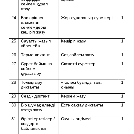
сөйлем құрап
жазу
24
Бас әріппен
Жер-су,қаланың суреттері
1
жазылған
сөйлемдерді
көшіріп жазу
25
Сауатты жазып
Көшіріп жазу
1
үйренейік
26
Терме диктант
Сөз,сөйлем жазу
1
27
Сурет бойынша
Сюжетті суреттер
1
сөйлем
құрастыру
28
Толықтыру
«Келесі буынды тап»
1
диктанты
ойыны
29
Сөздік диктант
Көркем жазу
1
30
Бір шумақ өлеңді
Есте сақтау диктанты
1
жатқа жазу
31
Әріпті ертегілер /
Оқушы әңгімесі
1
сөздерге
байланысты/