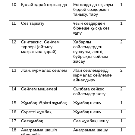
10
Қалай қарай оқысаң да
Екі жаққа да оқылуы
1
бірдей сөздермен
танысу, табу
11
Сөз тарқату
Ұзын сөздерден
1
бірнеше қысқа сөз
құру
12
Синтаксис. Сөйлем
Хабарлы
2
түрлері (айтылу
сөйлемдерден
мақсатына қарай)
сұраулы, лепті,
бұйрықты сөйлем
жасау
13
Жай, құрмалас сөйлем
Жай сөйлемдерді
2
құрмалас сөйлемге
айналдыру
14
Сөйлем мүшелері
Сызбаға сәйкес
2
сөйлемдер жазу
15
Жұмбақ .Әріпті жұмбақ
Жұмбақ шешу
1
16
Суретті жұмбақ
Жұмбақ шешу
1
17
Сөзжұмбақ
Сөз жұмбақ шешу
1
18
Анаграмма шешіп
Анаграмма шешу
1
үйренейік