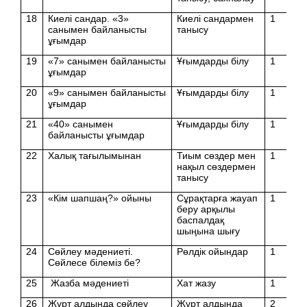
18
Киелі сандар. «3»
Киелі сандармен
1
санымен байланысты
танысу
ұғымдар
19
«7» санымен байланысты
Ұғымдарды білу
1
ұғымдар
20
«9» санымен байланысты
Ұғымдарды білу
1
ұғымдар
21
«40» санымен
Ұғымдарды білу
1
байланысты ұғымдар
22
Халық тағылымынан
Тиым сөздер мен
1
нақыл сөздермен
танысу
23
«Кім шапшаң?» ойыны
Сұрақтарға жауап
1
беру арқылы
баспалдақ
шыңына шығу
24
Сөйлеу мәдениеті.
Рөлдік ойындар
1
Сөйлесе білеміз бе?
25
Жазба мәдениеті
Хат жазу
1
26
Жұрт алдында сөйлеу
Жұрт алдында
2