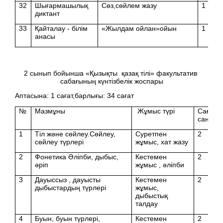
32
Шығармашылық
Сөз,сөйлем жазу
1
диктант
33
Қайталау - білім
«Жылдам ойлан»ойын
1
анасы
2 сынып бойынша «Қызықты қазақ тілі» факультатив
сабағының күнтізбелік жоспары
Аптасына: 1 сағат,барлығы: 34 сағат
№
Мазмұны
Жұмыс түрі
Сағат
саны
1
Тіл және сөйлеу.Сөйлеу,
Суретпен
2
сөйлеу түрлері
жұмыс, хат жазу
2
Фонетика Әліпби, дыбыс,
Кестемен
2
әріп
жұмыс , әліпби
3
Дауыссыз , дауысты
Кестемен
2
дыбыстардың түрлері
жұмыс,
дыбыстық
талдау
4
Буын, буын түрлері,
Кестемен
2