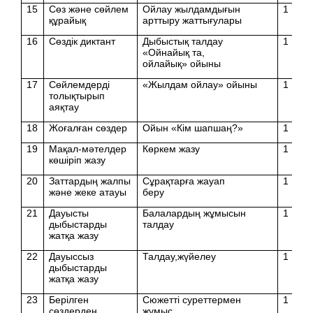
15
Сөз және сөйлем
Ойлау жылдамдығын
1
құрайық
арттыру жаттығулары
16
Сөздік диктант
Дыбыстық талдау
1
«Ойнайық та,
ойлайық» ойыны
17
Сөйлемдерді
«Жылдам ойлау» ойыны
1
толықтырып
аяқтау
18
Жоғалған сөздер
Ойын «Кім шапшаң?»
1
19
Мақал-мәтелдер
Көркем жазу
1
көшіріп жазу
20
Заттардың жалпы
Сұрақтарға жауап
1
және жеке атауы
беру
21
Дауысты
Балалардың жұмысын
1
дыбыстарды
талдау
жатқа жазу
22
Дауыссыз
Талдау,жүйелеу
1
дыбыстарды
жатқа жазу
23
Берілген
Сюжетті суреттермен
1
сөздерден
жұмыс