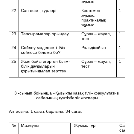
жұмыс
22
Сан есім , түрлері
Кестемен
1
жұмыс,
практикалық
жұмыс
23
Тапсырамалар орындау
Сұрақ – жауап,
1
тест
24
Сөйлеу мәдениеті. Біз
Рольдікойын
1
сөйлесе білеміз бе?
25
Жыл бойы игерген білім-
Сұрақ – жауап,
1
білік дағдыларын
тест
қорытындылап зерттеу
3 -сынып бойынша «Қызықты қазақ тілі» факультатив
сабағының күнтізбелік жоспары
Аптасына: 1 сағат, барлығы: 34 сағат.
№
Мазмұны
Жұмыс түрі
Сағат
саны