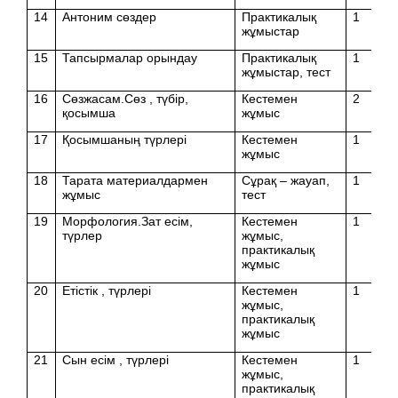
14
Антоним сөздер
Практикалық
1
жұмыстар
15
Тапсырмалар орындау
Практикалық
1
жұмыстар, тест
16
Сөзжасам.Сөз , түбір,
Кестемен
2
қосымша
жұмыс
17
Қосымшаның түрлері
Кестемен
1
жұмыс
18
Тарата материалдармен
Сұрақ – жауап,
1
жұмыс
тест
19
Морфология.Зат есім,
Кестемен
1
түрлер
жұмыс,
практикалық
жұмыс
20
Етістік , түрлері
Кестемен
1
жұмыс,
практикалық
жұмыс
21
Сын есім , түрлері
Кестемен
1
жұмыс,
практикалық