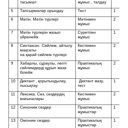
тасымал
жұмыс , талдау
5
Тапсырмалар орындау
Тест
1
6
Мәтін. Мәтін түрлері
Мәтінмен
2
жұмыс
7
Мәтін түрлерін жазып
Суретпен
1
үйренейік
жұмыс
8
Синтаксис. Сөйлем, айтылу
Кестемен
2
мақсаты-
жұмыс
на қарай сөйлем түрлері
9
Хабарлы, сұраулы, лепті
Практикалық
2
сөйлемдерді құрып жаза
жұмыс
білейік
10
Диктант , қорытындылау,
Диктант жазу,
1
пысықтау
тест
11
Лексика. Сөз, сөздердің
Кестемен
2
мағыналары
жұмыс
12
Синоним сөздер
Практикалық
1
жұмыстар
13
Омоним сөздер
Практикалық
1
жұмыстар