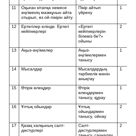
11
Оқыған кітапқа немесе
Пікір айтып
1
әңгіменің мазмұнын айта
үйрену
отырып, өз ой-пікірін айту.
12
Ертегілер елінде. Ертегі
«Ертегі
2
кейіпкерлері
кейіпкерлерін
білеміз бе?»
ойыны
13
Аңыз-әңгімелер
Аңыз-
1
әңгімелермен
танысу
14
Мысалдар
Мысалдардың
1
тәрбиелік мәнін
анықтау
15
Өтірік өлеңдер
Өтірік
1
өлеңдермен
танысу, құрау
16
Ұлтық ойындар
Ұлтық
2
ойындармен
танысу, ойнау
17
Қазақ халқының салт-
Салт-
2
дәстүрлері
дәстүрлермен
танысу, сахналау