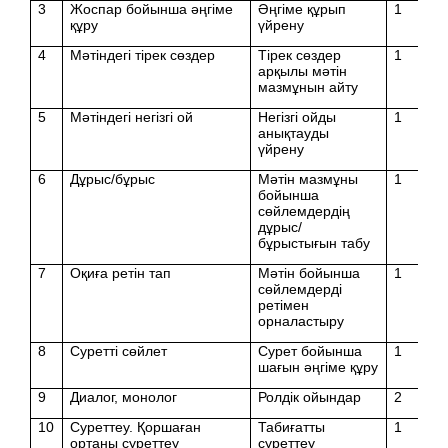
3
Жоспар бойынша әңгіме
Әңгіме құрып
1
құру
үйрену
4
Мәтіндегі тірек сөздер
Тірек сөздер
1
арқылы мәтін
мазмұнын айту
5
Мәтіндегі негізгі ой
Негізгі ойды
1
анықтауды
үйрену
6
Дұрыс/бұрыс
Мәтін мазмұны
1
бойынша
сөйлемдердің
дұрыс/
бұрыстығын табу
7
Оқиға ретін тап
Мәтін бойынша
1
сөйлемдерді
ретімен
орналастыру
8
Суретті сөйлет
Сурет бойынша
1
шағын әңгіме құру
9
Диалог, монолог
Ролдік ойындар
2
10
Суреттеу. Қоршаған
Табиғатты
1
ортаны суреттеу
суреттеу