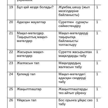
19
Бұл қай кезде болады?
Жұмбақ шешу (жыл
1
мезгілдеріне
байланысты)
20
Адасқан жауаптар
Суретпен сұрақты
1
сәйкестендіру
21
Мақал-мәтелдер.
Мақал-мәтелдерді
1
Тақырыптық мақал-
тақырыпқа
мәтелдер
байланысты
топтастыру
22
Жасырын мақал-
Суретте жасырылған
1
мәтелдер
мақалдарды табу
23
Жалғасын тап
Мақалдардың
1
жалғасын табу
24
Қатемді тап
Мақал-мәтелдегі
1
адасқан сөздерді
табу
25
Жаңылтпаштар
Жаңылтпаштарды
1
тез айтып үйрену
26
Ұйқасын тап
Бос орынға ұйқас сөз
1
табу