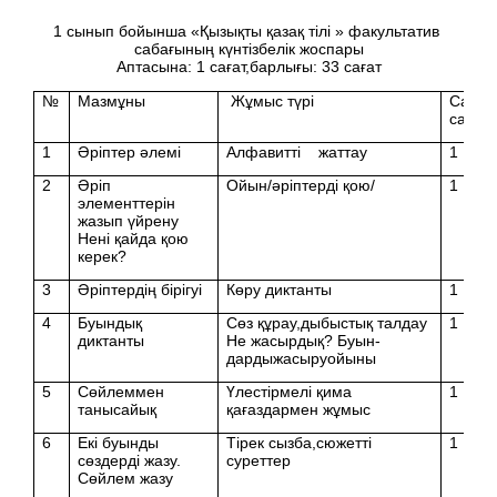
1 сынып бойынша «Қызықты қазақ тілі » факультатив
сабағының күнтізбелік жоспары
Аптасына: 1 сағат,барлығы: 33 сағат
№
Мазмұны
Жұмыс түрі
Сағат
саны
1
Әріптер әлемі
Алфавитті жаттау
1
2
Әріп
Ойын/әріптерді қою/
1
элементтерін
жазып үйрену
Нені қайда қою
керек?
3
Әріптердің бірігуі
Көру диктанты
1
4
Буындық
Сөз құрау,дыбыстық талдау
1
диктанты
Не жасырдық? Буын-
дардыжасыруойыны
5
Сөйлеммен
Үлестірмелі қима
1
танысайық
қағаздармен жұмыс
6
Екі буынды
Тірек сызба,сюжетті
1
сөздерді жазу.
суреттер
Сөйлем жазу