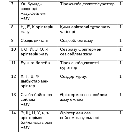
7
Үш буынды
Тірексызба,сюжеттісуреттер
1
сөздерді
жазу.Сөйлем
жазу
8
Ң , Е, К әріптерін
Қиын әріптерді тұтас жазу
1
жазу
үлгілері
9
Сөздік диктант
Сөз,сөйлем жазу
1
10
І, Ә, Й, З, Ө, Я
Сөз жазу Әріптермен
1
әріптерін жазу
сөз,сөйлем жазу
11
Буынға бөлейік
Тірек сызба,сюжетті
1
суреттер
12
Х, Һ, В, Ф
Сөздер құрау.
1
дыбыстар мен
әріптер
13
Сызба бойынша
Әріптермен сөз, сөйлем
1
сөйлем
жазу емлесі
жазу
14
Э, Щ, Ц, Ү, ь, ъ
Әріптермен сөз,
1
әріптерімен
сөйлем жазу емлесі
байланыстырып
жазу