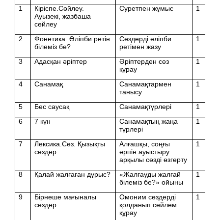
1
Кіріспе.Сөйлеу.
Суретпен жұмыс
1
Ауызекі, жазбаша
сөйлеу
2
Фонетика .Әліпби ретін
Сөздерді әліпби
1
білеміз бе?
ретімен жазу
3
Адасқан әріптер
Әріптерден сөз
1
құрау
4
Санамақ
Санамақтармен
1
танысу
5
Бес саусақ
Санамақтүрлері
1
6
7 күн
Санамақтың жаңа
1
түрлері
7
Лексика.Сөз. Қызықты
Алғашқы, соңғы
1
сөздер
әрпін ауыстыру
арқылы сөзді өзгерту
8
Қалай жалғаған дұрыс?
«Жалғауды жалғай
1
білеміз бе?» ойыны
9
Бірнеше мағыналы
Омоним сөздерді
1
сөздер
қолданып сөйлем
құрау