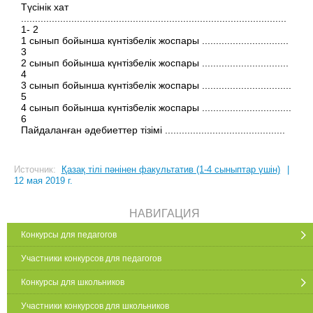
Түсінік хат
...............................................................................................
1- 2
1 сынып бойынша күнтізбелік жоспары ...............................
3
2 сынып бойынша күнтізбелік жоспары ...............................
4
3 сынып бойынша күнтізбелік жоспары ................................
5
4 сынып бойынша күнтізбелік жоспары ................................
6
Пайдаланған әдебиеттер тізімі ...........................................
Источник:
Қазақ тілі пәнінен факультатив (1-4 сыныптар үшін)
|
12 мая 2019 г.
НАВИГАЦИЯ
Конкурсы для педагогов
Участники конкурсов для педагогов
Конкурсы для школьников
Участники конкурсов для школьников