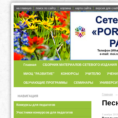
на главную
поиск по сайту
корзина
карта сайта
версия для сла
Главная
СБОРНИК МАТЕРИАЛОВ СЕТЕВОГО ИЗДАНИЯ «
МИОЦ "РАЗВИТИЕ"
КОНКУРСЫ
УЧИТЕЛЮ
УЧЕНИ
ОБУЧАЮЩИЕ ПРОГРАММЫ
СЕМИНАРЫ
УНИВЕРСИ
Главная
→
НАВИГАЦИЯ
Пес
Конкурсы для педагогов
Участники конкурсов для педагогов
3 ноября 2019