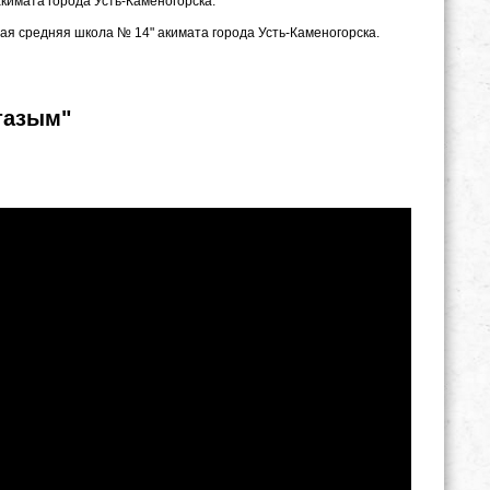
 акимата города Усть-Каменогорска.
ная средняя школа № 14" акимата города Усть-Каменогорска.
тазым"