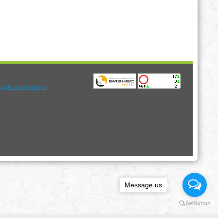
.
Message us