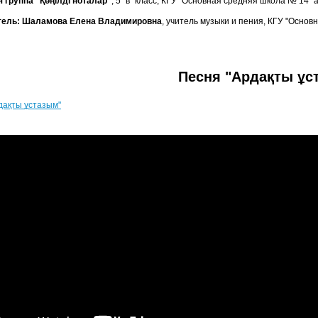
 группа "Қөңілді ноталар"
, 5 "в" класс, КГУ "Основная средняя школа № 14"
тель: Шаламова Елена Владимировна
, учитель музыки и пения, КГУ "Основ
Песня "Ардақты ұс
дақты ұстазым"