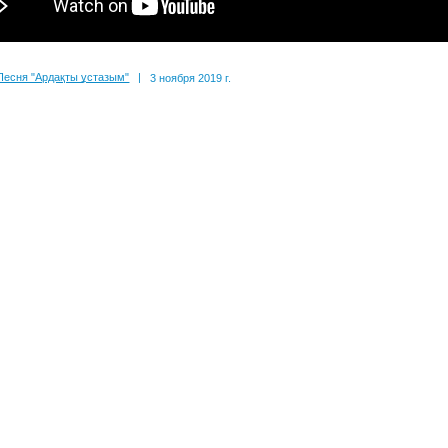
Песня "Ардақты ұстазым"
|
3 ноября 2019 г.