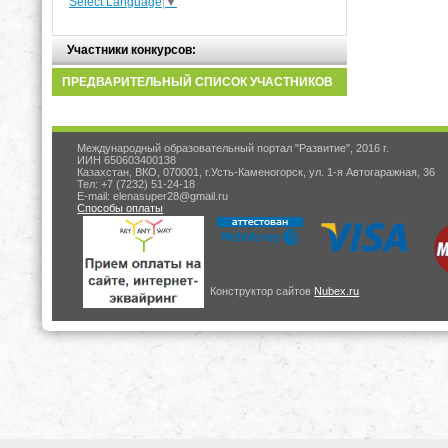
Select Language
▼
Участники конкурсов:
ПРЕДВАРИТЕЛЬНЫЙ СПИСОК УЧАСТНИКОВ
Международный образовательный портал "Развитие", 2016 г.
ИИН 650603400138
Казахстан, ВКО, 070001, г.Усть-Каменогорск, ул. 1-я Автогаражная, 36
Тел: +7 (7232) 51-24-18
E-mail: elenasuper28@gmail.ru
Способы оплаты
Конструктор сайтов
Nubex.ru