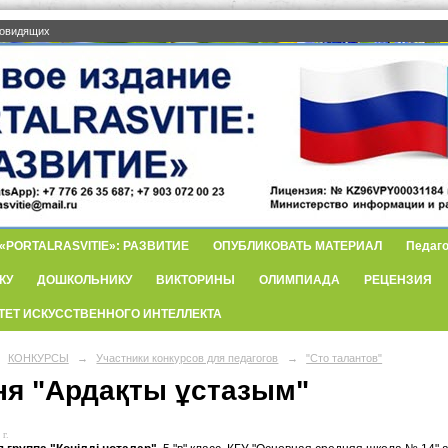
бовидящих
PORTALRASVITIE»: РАЗВИТИЕ
ОПУБЛИКОВАТЬ МАТЕРИАЛ
Педаго
КУ
ДОШКОЛЬНИКУ
ВИКТОРИНЫ
ОЛИМПИАДА
РЕЦЕНЗИЯ
ТЕТ ИСКУССТВЕННОГО ИНТЕЛЛЕКТА
КОНКУРСЫ
→
Участники конкурсов для педагогов
→
"Сто талантов"
ня "Ардақты ұстазым"
 г.