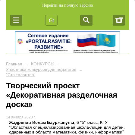
Перейти на полную версию
Корз
Главная
КОНКУРСЫ
→
→
Участники конкурсов для педагогов
→
"Сто талантов"
Творческий проект
«Декоративная разделочная
доска»
14 января 2020 г.
Жадренов Ислам Бауржанұлы
, 6 "б" класс, КГУ
"Областная специализированная школа-лицей для детей,
одаренных в области математики, физики, информатики"