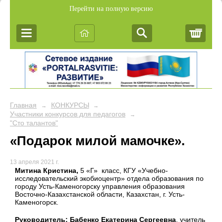
Перейти на полную версию
Корз
Главная
КОНКУРСЫ
→
→
Участники конкурсов для педагогов
→
"Сто талантов"
«Подарок милой мамочке».
13 апреля 2021 г.
Митина Кристина,
5 «Г» класс, КГУ «Учебно-
исследовательский экобиоцентр» отдела образования по
городу Усть-Каменогорску управления образования
Восточно-Казахстанской области, Казахстан, г. Усть-
Каменогорск.
Руководитель: Бабенко Екатерина Сергеевна
, учитель