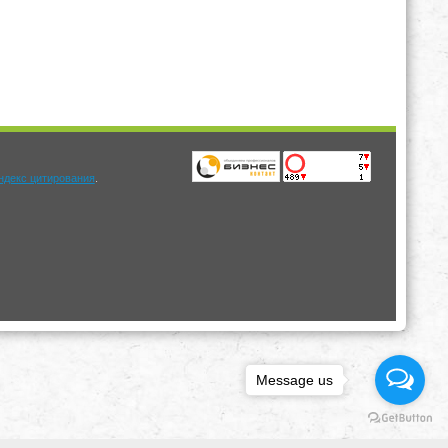
.
Message us