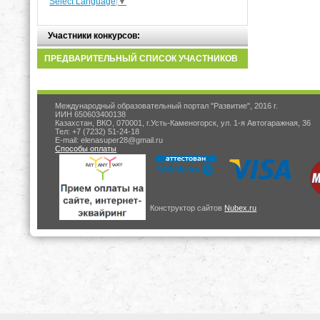
Select Language
▼
Участники конкурсов:
ПРЕДВАРИТЕЛЬНЫЙ СПИСОК УЧАСТНИКОВ
Международный образовательный портал "Развитие", 2016 г.
ИИН 650603400138
Казахстан, ВКО, 070001, г.Усть-Каменогорск, ул. 1-я Автогаражная, 36
Тел: +7 (7232) 51-24-18
E-mail: elenasuper28@gmail.ru
Способы оплаты
Конструктор сайтов
Nubex.ru