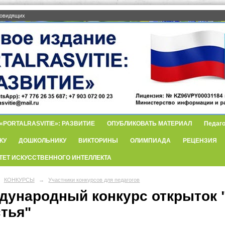
бовидящих
PORTALRASVITIE»: РАЗВИТИЕ
ОПУБЛИКОВАТЬ МАТЕРИАЛ
Педаго
КУ
ДОШКОЛЬНИКУ
ВИКТОРИНЫ
ОЛИМПИАДА
РЕЦЕНЗИЯ
ТЕТ ИСКУССТВЕННОГО ИНТЕЛЛЕКТА
КОНКУРСЫ
→
Участники конкурсов для педагогов
дународный конкурс открыток 
стья"