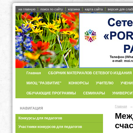
на главную
поиск по сайту
корзина
карта сайта
версия для сла
Главная
СБОРНИК МАТЕРИАЛОВ СЕТЕВОГО ИЗДАНИЯ «
МИОЦ "РАЗВИТИЕ"
КОНКУРСЫ
УЧИТЕЛЮ
УЧЕНИ
ОБУЧАЮЩИЕ ПРОГРАММЫ
СЕМИНАРЫ
УНИВЕРСИ
Главная
→
НАВИГАЦИЯ
Меж
Конкурсы для педагогов
сча
Участники конкурсов для педагогов